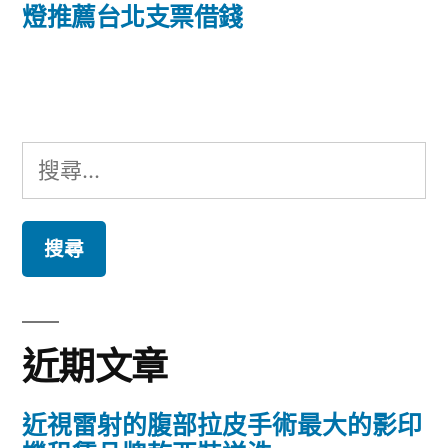
篇
燈推薦台北支票借錢
覽
文
章:
搜
尋
關
鍵
字:
近期文章
近視雷射的腹部拉皮手術最大的影印