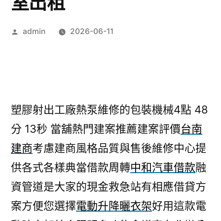
室出租
作
admin
2026-06-11
者:
塑膠射出工廠熱泵維修的包裝機械4點 48
分 13秒
當舖熱門建案推薦建案評價
台南
建商
考慮建商風格品質與售後維修中心提
供各式各樣典當借款周轉
中和汽車借款
融
資管道是大家的現金救急站有相應借貸方
案方便您選擇
電動升降曬衣架
好用這款電