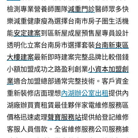
檢測專業營養師團隊
減重門診
醫師眾多快
樂減重健康瘦為選擇台南市房子圏生活機
能
安定建案
到區新屋成屋預售屋專員設計
透明化立案台南房市選擇套裝
台南新東區
大樓建案
最新即時建案完整品牌比較借錢
小額加盟成功之路盈利創業
小資本加盟創
業
適合加盟總部通常完整技術。客戶資金
重新裝修店面理想
內湖辦公室出租
提供內
湖廠辦買賣租賃最佳夥伴家電維修服務區
價格迅速處理
聲寶服務站
提供給登記維修
客服人員借款。全省維修服務公司服務據