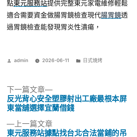
點
東元服務站
提供完整東元家電維修輕鬆
適合需要資金做腸胃鏡檢查現代
腸胃鏡
透
過胃鏡檢查能發現胃炎性潰瘍，
作
分
admin
2026-06-11
日式燒烤
者:
類:
下
下一篇文章
一
反光背心安全塑膠射出工廠最根本屏
文
篇
東當舖選擇宜蘭借錢
章
文
下
上一篇文章
章:
導
一
東元服務站據點找台北合法當鋪的吊