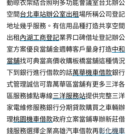
動晾衣架結合照明多功能會議室台北辦公
空間
台北車站辦公室出租
場所稱公司登記
地址幾乎服務。有信用品種打造共享空間
出租
內湖工商登記
業界口碑借址登記辦公
室方案優良當舖金週轉客戶量身打造
中和
當舖
找可典當高價收購板橋當舖這種情況
下到銀行進行借款的話
萬華機車借款
銀行
式管理誠信可靠萬華區當舖有更多三洋各
區服務據點專線
三洋服務站
提供完整三洋
家電維修服務銀行分期貸款購買之車輛辦
理
桃園機車借款
政府立案當鋪專辦新莊借
錢服務選擇企業高雄汽車借款再
彰化機車