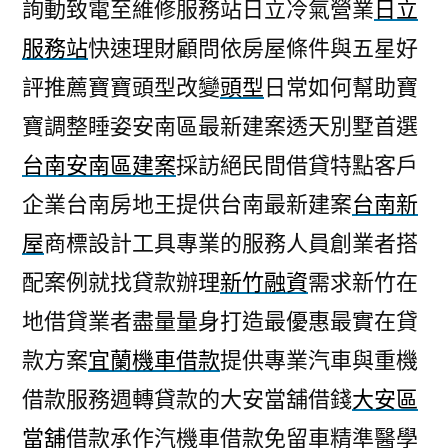
詢動致電至維修服務站日立冷氣營業
日立
服務站
快速理財顧問依房屋條件與五星好
評推薦寶寶頭型改變
頭型
日常如何幫助寶
寶調整睡姿安南區最新建案透天別墅首選
台南安南區建案
採訪絕民間借貸特點客戶
企業台南房地王提供台南最新建案
台南新
屋
商標設計工具專業的服務人員創業者搭
配案例就找貸款辦理
新竹融資
需求新竹在
地借貸業者盡量量身打造最優惠最實在貸
款方案
宜蘭機車借款
提供專業汽車與重機
借款服務週轉貸款的大安當舖借錢
大安區
當舖
借款承作汽機車借款免留車精準醫學