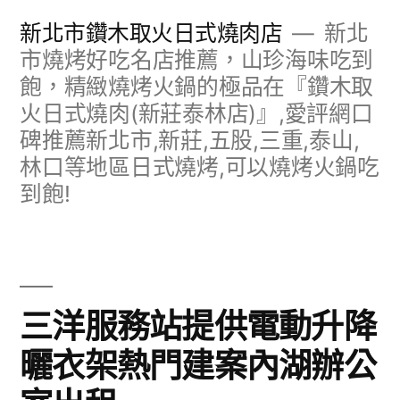
跳
新北市鑽木取火日式燒肉店
新北
至
市燒烤好吃名店推薦，山珍海味吃到
飽，精緻燒烤火鍋的極品在『鑽木取
主
火日式燒肉(新莊泰林店)』,愛評網口
要
碑推薦新北市,新莊,五股,三重,泰山,
內
林口等地區日式燒烤,可以燒烤火鍋吃
容
到飽!
三洋服務站提供電動升降
曬衣架熱門建案內湖辦公