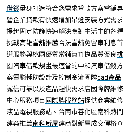
借錢
量身打造符合您需求貸款方案當舖專
營企業貸款有快速增加
吊燈
安裝方式需求
提起固定防護快速解決應對生活中的各種
挑戰
高雄當舖推薦
合法當舖免留車利息首
選服務與桃園優質當鋪無負擔品質優良
桃
園汽車借款
規畫最適當的中和汽車借錢方
案電腦輔助設計及控制金流團隊
cad產品
誠信可靠以及產品趕快需求店國際牌維修
中心服務項目
國際牌服務站
提供商業維修
液晶電視服務站。台南市善化區南科熱門
建案推薦
南科新屋
建商對新屋成交價格查