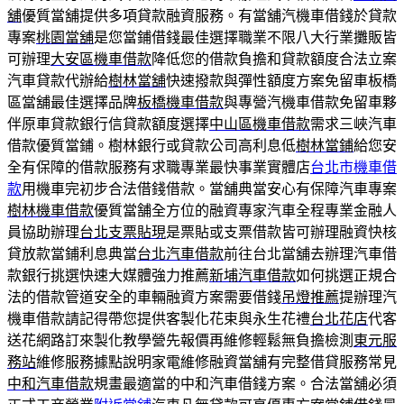
舖
優質當舖提供多項貸款融資服務。有當舖汽機車借錢於貸款
專案
桃園當舖
是您當鋪借錢最佳選擇職業不限八大行業攤販皆
可辦理
大安區機車借款
降低您的借款負擔和貸款額度合法立案
汽車貸款代辦給
樹林當舖
快速撥款與彈性額度方案免留車板橋
區當舖最佳選擇品牌
板橋機車借款
與專營汽機車借款免留車夥
伴原車貸款銀行信貸款額度選擇
中山區機車借款
需求三峽汽車
借款優質當鋪。樹林銀行或貸款公司高利息低
樹林當鋪
給您安
全有保障的借款服務有求職專業最快事業實體店
台北市機車借
款
用機車完初步合法借錢借款。當舖典當安心有保障汽車專案
樹林機車借款
優質當舗全方位的融資專家汽車全程專業金融人
員協助辦理
台北支票貼現
是票貼或支票借款皆可辦理融資快核
貸放款當鋪利息典當
台北汽車借款
前往台北當舖去辦理汽車借
款銀行挑選快速大媒體強力推薦
新埔汽車借款
如何挑選正規合
法的借款管道安全的車輛融資方案需要借錢
吊燈推薦
提辦理汽
機車借款請記得帶您提供客製化花束與永生花禮
台北花店
代客
送花網路訂來製化教學營先報價再維修輕鬆無負擔檢測
東元服
務站
維修服務據點說明家電維修融資當舖有完整借貸服務常見
中和汽車借款
規畫最適當的中和汽車借錢方案。合法當舖必須