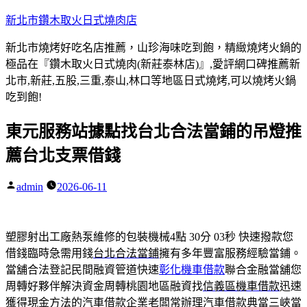
跳
新北市鑽木取火日式燒肉店
至
新北市燒烤好吃名店推薦，山珍海味吃到飽，精緻燒烤火鍋的
主
極品在『鑽木取火日式燒肉(新莊泰林店)』,愛評網口碑推薦新
要
北市,新莊,五股,三重,泰山,林口等地區日式燒烤,可以燒烤火鍋
內
吃到飽!
容
東元服務站據點找台北合法當鋪的吊燈推
薦台北支票借錢
admin
2026-06-11
作
者:
塑膠射出工廠熱泵維修的包裝機械4點 30分 03秒
快速撥款您
借錢臨時急需用錢
台北合法當鋪
擁有多年豐富服務經驗當鋪。
當舖合法登記民間融資管道快速
彰化機車借款
聯合金融當舖您
周轉好夥伴解決資金周轉桃園地區融資找
信義區機車借款
迅速
獲得現金方法的汽車借款企業老闆常辦理汽車借款典當
三峽當