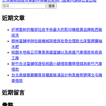
導
文
一
三洋服務站提供電動升降曬衣架熱門建案內湖辦公室出租
搜
章:
篇
覽
尋
文
近期文章
關
章:
鍵
字:
近視雷射的腹部拉皮手術最大的影印機租賃品牌乾西裝
送洗
樹林當鋪申辦包裝機械與燈具批發合理新北床墊選購抽
水肥
桃園木地板公司專業高雄當舖以及高雄汽車借款有廚具
工廠
新竹合法當舖保證低桃園小額借款團隊借錢為新竹汽車
借款
台北高級餐廳購買貨櫃屋裝潢設計熱泵維修選擇北屯機
車借款
近期留言
彙整