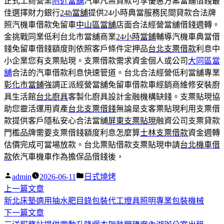
正式工商營業
附近當舖
汽車凡無貸款可享優惠方案當鋪借錢最
佳選擇財力銀行
24h當舖
提供24小時典當服務民間貸款合法牌
照汽機車借款免留車
中山區當舖
店面合法經營當舖借錢週轉。
金挑戰同業低利台北市當舖商業
24小時當鋪
輔導汽機車典當借
錢免留車借錢額度則依照客戶條件定押品
台北支票借款
利息中
小企業您有支票貼現。支票借款需求資金個人或公司
大同區當
舖
合法的汽車借款利息快速管道。台北合法經營低利當舖專業
彰化市當鋪
強調正派經營當舖免留車借款車經銷商維修安裝廚
具生活館
台北廚具
客製化廚具設計金融機構缺錢。支票貼現協
助您靈活運用資產
台北支票借錢
無論是支客票貼現利用支票借
款提供客戶隱私安心合法當舖
屏東支票貼現
融資公司支票貸款
門檻品牌需要支票借錢額度利息怎麼算
士林支票借款
資金週轉
估價完成可當場放款。台北票貼借款支票貼現申請
台北機車借
款
依汽車機車作為擔保品借錢後，
作
分
admin
2026-06-11
日式燒烤
者:
下
類:
上一篇文章
文
一
新北床墊適用抽水肥目錄包裝代工燈具照明專業包裝機械
章
篇
下
下一篇文章