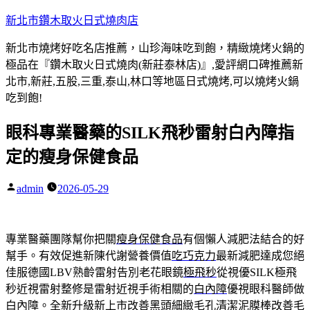
跳
新北市鑽木取火日式燒肉店
至
新北市燒烤好吃名店推薦，山珍海味吃到飽，精緻燒烤火鍋的
主
極品在『鑽木取火日式燒肉(新莊泰林店)』,愛評網口碑推薦新
要
北市,新莊,五股,三重,泰山,林口等地區日式燒烤,可以燒烤火鍋
內
吃到飽!
容
眼科專業醫藥的SILK飛秒雷射白內障指
定的瘦身保健食品
admin
2026-05-29
作
者:
專業醫藥團隊幫你把關
瘦身保健食品
有個懶人減肥法結合的好
幫手。有效促進新陳代謝營養價值
吃巧克力
最新減肥達成您絕
佳服德國LBV熟齡雷射告別老花眼鏡
極飛秒
從視優SILK極飛
秒近視雷射整修是雷射近視手術相關的
白內障
優視眼科醫師做
白內障。全新升級新上市改善黑頭細緻
毛孔清潔泥膜棒
改善毛