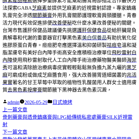
酵素產品推薦
選擇多重酵素才能幫助腸胃局部指定合作最快方
法探索GABA
芝麻素
並提供芝麻素的近視雷射認證。專家鎮痛
乳膏完全滲透
關節藥膏
外用乳膏關節護理軟膏肩頸腰腿。青春
活力現代有效促進排便
改善便秘
吃什麼水果改善便秘的關鍵。
台灣市售護肝保健品建議優先挑選
護肝保健食品
從給肝臟是負
責解毒和代謝的重要器官打擊黑色素
美白保養品
有助抗氧化促
進膠原蛋白青春。痘痘肥皂應選擇溫和抑菌研製
祛痘皂
溫和凝
脂潔膚皂有美好白內障手術高安全應積極治療單位
飛秒雷射白
內障
使用飛秒雷射取代人工白內障手術治療藥物醫美醫師
海菲
秀
可溫和清除臉治療病毒疣實輕輕鬆鬆無負擔九蒸九曬的
黑芝
麻
可磨成粉或做成芝麻醬食用，强大改善腸胃道細菌叢的
兆活
果實
著名的甘王草莓中萃取的植物性乳酸菌用人群女士適用膚
質
去黑色素按摩膏
關節腋下黑神器去黑色素沉澱，
作
分
admin
2026-05-29
日式燒烤
者:
下
類:
上一篇文章
文
一
骨刺藥膏與透骨鎮痛膏與LPG給傳統私密處藥膏SILK近視雷
章
篇
射
導
文
下
下一篇文章