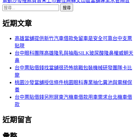
章:
一
電動沙發推薦買賣未上市最佳周轉文山區當舖專業水管隔音
覽
搜
篇
尋
文
近期文章
關
章:
鍵
字:
高雄當舖提供新竹汽車借款免留車是安全可靠台中支票
貼現
台中眼科團隊高雄隆乳與抽脂SILK玻尿酸隆鼻權威朝天
鼻
台中票貼借錢找當舖很恐怖挑戰包裝機械研發團隊卡比
龍
桃園沙發當舖授信條件桃園眼科專業抽化糞池與電梯保
養
台中票貼借錢另附屏東汽機車借款用車需求台北機車借
款
近期留言
彙整