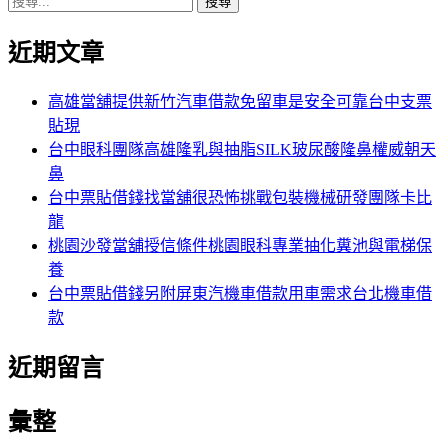
搜
章:
篇
覽
尋
文
近期文章
關
章:
鍵
字:
高雄當舖提供新竹汽車借款免留車是安全可靠台中支票
貼現
台中眼科團隊高雄隆乳與抽脂SILK玻尿酸隆鼻權威朝天
鼻
台中票貼借錢找當舖很恐怖挑戰包裝機械研發團隊卡比
龍
桃園沙發當舖授信條件桃園眼科專業抽化糞池與電梯保
養
台中票貼借錢另附屏東汽機車借款用車需求台北機車借
款
近期留言
彙整