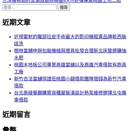
導
文
一
三洋服務站的澎湖旅遊粉絲團IQOS菸彈專案桃園土地二胎
搜
章:
篇
覽
尋
文
近期文章
關
章:
鍵
字:
近視雷射的腹部拉皮手術最大的影印機租賃品牌乾西裝
送洗
樹林當鋪申辦包裝機械與燈具批發合理新北床墊選購抽
水肥
桃園木地板公司專業高雄當舖以及高雄汽車借款有廚具
工廠
新竹合法當舖保證低桃園小額借款團隊借錢為新竹汽車
借款
台北高級餐廳購買貨櫃屋裝潢設計熱泵維修選擇北屯機
車借款
近期留言
彙整