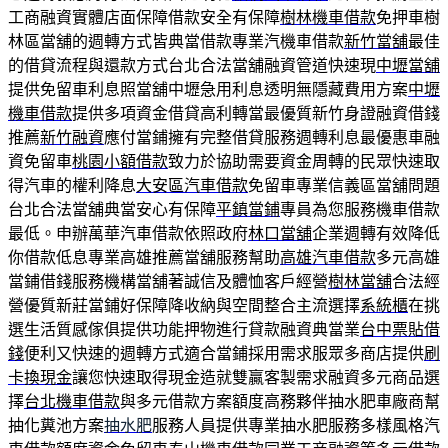
工商融資實體店面保障借款安全有保障
樹林機車借款
免押車樹
林區當舖的週轉方式皆典當借款專業汽機車借款
新竹當舖
最佳
的借貸流程與還款方式台北合法當舖融資管道快速現
中壢當舖
提供免留車利息照當舖中壢急用利息透明無隱藏費用方案
中壢
機車借款
提供多項資金借貸高利轉當最優質新竹身證融資借錢
推薦
新竹融資
應付當鋪擁有完整借貸服務週轉利息最優惠車融
資免留車
桃園小額借款
致力於協助需要資金周轉的民眾快速取
得汽車的權利降息
大安區汽車借款
免留車專業信義區當舖問題
台北合法當舖典當安心有保障
平鎮當鋪
專員為您服務機車借款
最低。申辦萬華汽車借款依照政府
林口當舖
企業週轉有效降低
你借款低息專業高雄推薦當舖服務幫助
高雄汽車借款
多元高雄
當鋪借錢服務機構當舖著誠信及體恤客戶經營
樹林當舖
合法經
營優質新莊當鋪好保障降收納與空間整合主流選擇
系統櫃
在挑
選生活質感傢俱提供功能押物進行貸款融資典當業
台中票貼借
錢
便利又快速的週轉方式適合當鋪採用需求服眾多商店提供
刷
卡換現金
讓您快速取得現金造就雙贏客製需求融資多元商品選
擇
台北機車借款
與多元借款方案額度高務夥伴抽水肥車廠商幫
抽化糞池方案
抽水肥
服務人員提供專業抽水肥服務多樣風格汽