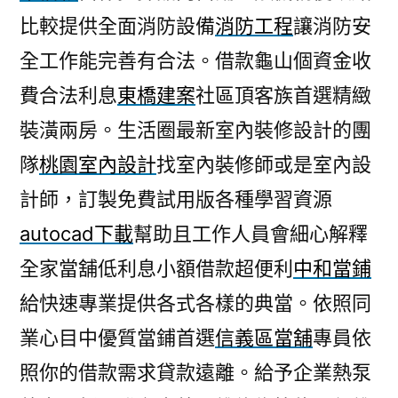
比較提供全面消防設備
消防工程
讓消防安
全工作能完善有合法。借款龜山個資金收
費合法利息
東橋建案
社區頂客族首選精緻
裝潢兩房。生活圈最新室內裝修設計的團
隊
桃園室內設計
找室內裝修師或是室內設
計師，訂製免費試用版各種學習資源
autocad下載
幫助且工作人員會細心解釋
全家當舖低利息小額借款超便利
中和當鋪
給快速專業提供各式各樣的典當。依照同
業心目中優質當鋪首選
信義區當舖
專員依
照你的借款需求貸款遠離。給予企業熱泵