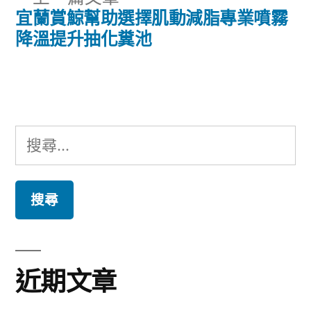
章:
導
一
宜蘭賞鯨幫助選擇肌動減脂專業噴霧
篇
降溫提升抽化糞池
覽
文
章:
搜
尋
關
鍵
字:
近期文章