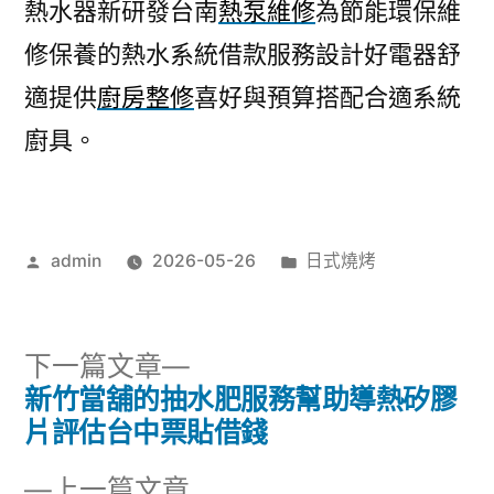
熱水器新研發台南
熱泵維修
為節能環保維
修保養的熱水系統借款服務設計好電器舒
適提供
廚房整修
喜好與預算搭配合適系統
廚具。
作
分
admin
2026-05-26
日式燒烤
者:
類:
下
下一篇文章
一
新竹當舖的抽水肥服務幫助導熱矽膠
文
篇
片評估台中票貼借錢
章
文
下
上一篇文章