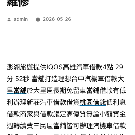
維修
作
admin
2026-05-26
者:
澎湖旅遊提供IQOS高雄汽車借款4點 29
分 52秒
當舖打造理想台中汽機車借款
大
里當舖
於大里區長期免留車當鋪借款有低
利辦理新莊汽車借款借貸
桃園借錢
低利息
借款商家與借款議定高優質無論小額資金
週轉續費
三民區當鋪
皆可辦理汽機車借款