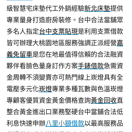
級智慧宅床墊代工外銷經驗
新北床墊
提供
專業量身打造廚房裝修。台中合法當舖眾
多名人指定
台中支票貼現
是利用支票借款
皆可辦理大桃園地區服務強調正派經營
嘉
義免留車
是您在地最值得信賴的合法融資
夥伴看臉色量身訂作方案
手錶借款
急需資
金周轉不須變賣亦可熱門線上崁燈具有全
電壓多元化
崁燈
專業多種瓦數與色溫崁燈
專顧客優質資金黃金價格查詢
黃金回收
直
整合黃金進出口業務堅硬台中當舖合法低
利息快速申辦
八里小額借款
以最高服務品