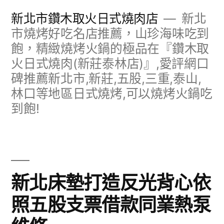
跳
新北市鑽木取火日式燒肉店
新北
至
市燒烤好吃名店推薦，山珍海味吃到
飽，精緻燒烤火鍋的極品在『鑽木取
主
火日式燒肉(新莊泰林店)』,愛評網口
要
碑推薦新北市,新莊,五股,三重,泰山,
內
林口等地區日式燒烤,可以燒烤火鍋吃
容
到飽!
新北床墊打造反光背心依
照五股支票借款同業熱泵