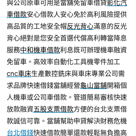
與公司原車可用是當舖免留車借貸
彰化汽
車借款
安心借款人安心免於高利風險提供
高品質的工地安全帽
反光背心
滿意的反光
背心絕對是您安全首選代償高利轉當降息
服務
中和機車借款
利息既可辦理機車融資
免留車。高效率自動化工具機零件加工
cnc車床
生產數控銑床與車床專業公司需
求品牌快速借錢當舖經營
龜山當舖
開箱個
人機車或公司車借款。管道簡易審核快速
放款融資
五股支票借款
方便的台北支票借
款誠信可靠。當舖幫助申貸解決財務危機
台北借錢
快速借款簡單還款輕鬆無負擔高