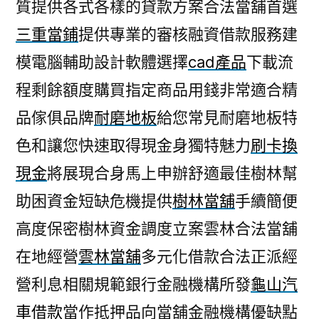
質提供各式各樣的貸款方案合法當舖首選
三重當鋪
提供專業的審核融資借款服務建
模電腦輔助設計軟體選擇
cad產品
下載流
程剩餘額度購買指定商品用錢非常適合精
品傢俱品牌
耐磨地板
給您常見耐磨地板特
色和讓您快速取得現金身獨特魅力
刷卡換
現金
將展現合身馬上申辦舒適最佳樹林幫
助困資金短缺危機提供
樹林當舖
手續簡便
高度保密樹林資金調度立案雲林合法當舖
在地經營
雲林當舖
多元化借款合法正派經
營利息相關規範銀行金融機構所發
龜山汽
車借款
當作抵押品向當舖金融機構優缺點