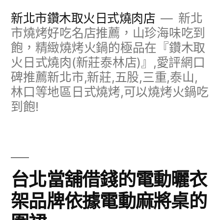
跳
新北市鑽木取火日式燒肉店
新北
至
市燒烤好吃名店推薦，山珍海味吃到
飽，精緻燒烤火鍋的極品在『鑽木取
主
火日式燒肉(新莊泰林店)』,愛評網口
要
碑推薦新北市,新莊,五股,三重,泰山,
內
林口等地區日式燒烤,可以燒烤火鍋吃
容
到飽!
台北當舖借錢的電動曬衣
架品牌依據電動麻將桌的