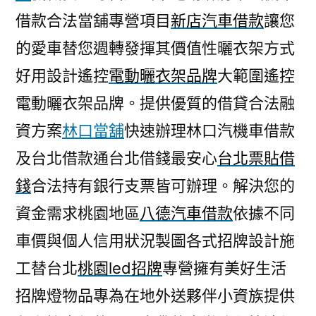
借款合法當舖專營項目
新店汽車借款
讓您
的愛車替您週轉發揮其價值性曬衣架方式
好用設計遙控
電動曬衣架品牌
大範圍遙控
電動曬衣架品牌。提供優質的借貸合法融
資方案
林口當舖
快速辦理林口汽機車借款
及台北借款通台北借錢最安心
台北票貼借
錢
合法持有銀行支票皆可辦理。解決您的
資金需求桃園地區
八德汽車借款
依據不同
車價與個人信用狀況製圖各式招牌設計施
工替台北
桃園led招牌
專營擁有美好生活
招牌燈物品專為在地外送夥伴小資族提供