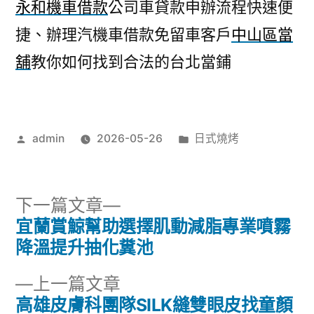
永和機車借款
公司車貸款申辦流程快速便
捷、辦理汽機車借款免留車客戶
中山區當
舖
教你如何找到合法的台北當鋪
作
分
admin
2026-05-26
日式燒烤
者:
類:
下
下一篇文章
一
宜蘭賞鯨幫助選擇肌動減脂專業噴霧
文
篇
降溫提升抽化糞池
章
文
下
上一篇文章
章:
導
一
高雄皮膚科團隊SILK縫雙眼皮找童顏