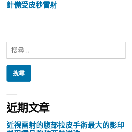
篇
針備受皮秒雷射
覽
文
章:
搜
尋
關
鍵
字:
近期文章
近視雷射的腹部拉皮手術最大的影印