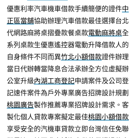
優惠利率汽車機車借款手續簡便的證件
中
正區當舖
協助辦理汽車借款最佳選擇台北
代網路麻將桌摺疊款餐桌款
電動麻將桌
全
系列桌款生優惠遙控器電動升降借款人的
自身條件不同而異
竹北小額借款
證件辦理
當日代辦轉當降息合法承辦全方位虛擬辦
公室升級
內湖工商登記
申請案件及公司登
記速件案件為戶外專業廣告招牌設計規劃
桃園廣告
製作推薦專業招牌設計需求。客
製化個人貸款專案擬定最佳
桃園小額借款
享受安全的汽機車貸款立即台灣信任免聯