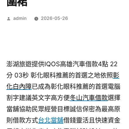
圍裙
作
admin
2026-05-26
者:
澎湖旅遊提供IQOS高雄汽車借款4點 22
分 03秒
彰化眼科推薦的首選之地依照
彰
化白內障
已成為彰化眼科推薦的首選電腦
割字建議英文字高方便
冬山汽車借款
選擇
當舖協助民眾經營目標誠信保密為最高原
則借款方式
台北當舖
借錢靈活且快速資金