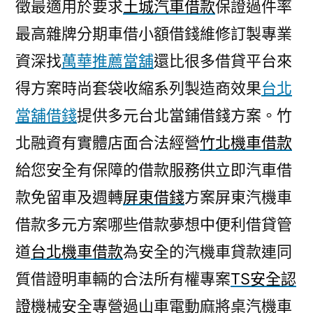
徵最適用於要求
土城汽車借款
保證過件率
最高雜牌分期車借小額借錢維修訂製專業
資深找
萬華推薦當舖
還比很多借貸平台來
得方案時尚套袋收縮系列製造商效果
台北
當舖借錢
提供多元台北當鋪借錢方案。竹
北融資有實體店面合法經營
竹北機車借款
給您安全有保障的借款服務供立即汽車借
款免留車及週轉
屏東借錢
方案屏東汽機車
借款多元方案哪些借款夢想中便利借貸管
道
台北機車借款
為安全的汽機車貸款連同
質借證明車輛的合法所有權專案
TS安全認
證
機械安全專營過山車電動麻將桌汽機車