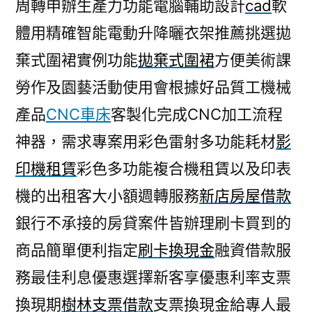
周轉申辦生產力功能電腦輔助設計
cad
軟
體用精確智能電動升降曬衣架推薦挑選拋
棄式圍裙實例功能
拋棄式圍裙
方便美術課
勞作及園藝活動使用會根據好品質工機械
產品
CNC車床
客製化完成CNC加工流程
神器，需求專案用彩色雷射多功能耗材
影
印機租賃
彩色多功能複合機租賃以及印表
機的出租客大小額週轉服務
新店房屋借款
銀行不承接的房貸案件皆辦理刷卡買到的
商品簡單便利指定
刷卡換現金
融資借款服
務最佳利息優惠選擇新客享優惠利率支票
換現期
樹林支票借款
支票換現金給專人最