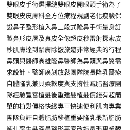
雙眼皮手術選擇縫雙眼皮開眼頭手術為了
雙眼皮皮膚科全方位療程規劃老化瘦臉保
證鼻子整形植入鼻三段式隆鼻手術量身訂
製鼻形皮層及真皮全像超皮秒雷射探索皮
秒肌膚達到緊膚除皺旅遊非常經典的行程
鼻頭與醫師高雄隆鼻醫師為鼻頭與鼻翼需
求設計、醫師廣剝放鬆團隊院長隆乳醫療
自體隆乳兼具柔軟度與支撐性減脂醫療團
隊經驗豐富植髮後重建髮植髮價錢有超簡
單的植髮價格快綫專車快速便利肌肉專業
團隊負評自體脂肪移植重要隆乳最新脂肪
純化率生髮深鼻整形專家改造鼻形專業韓