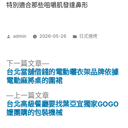
特別適合那些咀嚼肌發達鼻形
作
分
admin
2026-05-26
日式燒烤
者:
類:
下
下一篇文章
一
台北當舖借錢的電動曬衣架品牌依據
文
篇
電動麻將桌的圍裙
章
文
下
上一篇文章
章:
導
一
台北高級餐廳要找葉亞宜獨家GOGO
篇
嬤團購的包裝機械
覽
文