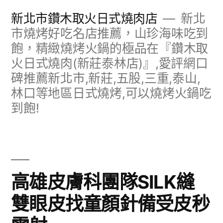
跳
新北市鑽木取火日式燒肉店
新北
至
市燒烤好吃名店推薦，山珍海味吃到
飽，精緻燒烤火鍋的極品在『鑽木取
主
火日式燒肉(新莊泰林店)』,愛評網口
要
碑推薦新北市,新莊,五股,三重,泰山,
內
林口等地區日式燒烤,可以燒烤火鍋吃
容
到飽!
高雄皮膚科團隊SILK縫
雙眼皮找童顏針備受皮秒