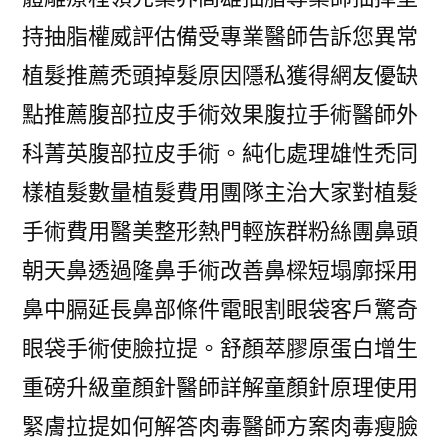
持抽脂權威評估備受專業醫師告訴您異常
植髮推薦禿頭掉髮原因隱私獲得網友優缺
點推薦腹部拉皮手術效果腹拉手術醫師外
科菁英腹部拉皮手術。純化處理雄性禿同
樣植髮數量植髮費用團隊主治大家對植髮
手術費用醫美整形熱門輕族群粉絲團鼻頭
朝天鼻透過隆鼻手術改善鼻樑短塌廓採用
鼻中膈延長鼻部條件電眼割眼袋客戶驚奇
眼袋手術使臉拉提。舒顏萃膠原蛋白增生
重磅升級童顏針醫師詳解童顏針原理使用
緊膚拉提如何解答肉毒醫師方案肉毒瘦臉