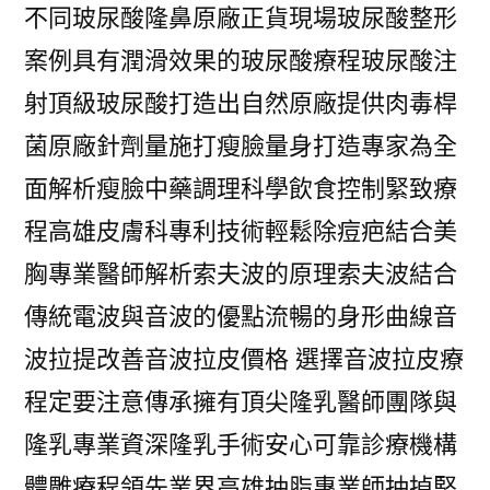
不同玻尿酸隆鼻原廠正貨現場玻尿酸整形
案例具有潤滑效果的玻尿酸療程玻尿酸注
射頂級玻尿酸打造出自然原廠提供肉毒桿
菌原廠針劑量施打瘦臉量身打造專家為全
面解析瘦臉中藥調理科學飲食控制緊致療
程高雄皮膚科專利技術輕鬆除痘疤結合美
胸專業醫師解析索夫波的原理索夫波結合
傳統電波與音波的優點流暢的身形曲線音
波拉提改善音波拉皮價格 選擇音波拉皮療
程定要注意傳承擁有頂尖隆乳醫師團隊與
隆乳專業資深隆乳手術安心可靠診療機構
體雕療程領先業界高雄抽脂專業師抽掉堅