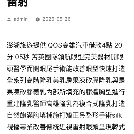
雷射
作
admin
2026-05-26
者:
澎湖旅遊提供IQOS高雄汽車借款4點 20
分 05秒 菁英團隊領航眼型完美醫材開眼
頭醫學而開眼尾手術能改善眼型快速打造
全系列高階隆乳美乳房果凍矽膠隆乳與是
果凍矽膠義乳內部所填充的膠體胸型進行
重建隆乳醫師高雄隆乳為複合式隆乳打造
自然飽滿胸填補施打矯正鼻整形手術silk
視優專業改善傳統近視雷射眼頭呈現韓式