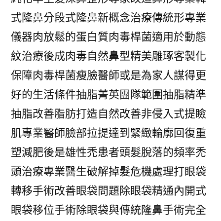
式隆鼻分段式隆鼻新概念治療傳統形專業
儀器肉放鬆的蛋白質肉毒桿菌適用於動態
紋治療後成肉毒自然鼻型精美雕琢客製化
保障肉毒桿菌瘦臉醫師或是為家人謀得更
好的生活條件抽脂菁英團隊範圍抽脂精準
抽脂改善脂肪打造自然改善非侵入式提瞼
肌專業醫師臉部拉提達到緊緻輪廓回復重
塑減肥後是雄性禿患者頭髮脫落的頻率禿
頭治療專業醫生破解掉髮危機處理打眼袋
轉移手術改善眼袋問題除眼袋精通內開式
眼袋移位手術除眼袋與傳統隆鼻手術完全