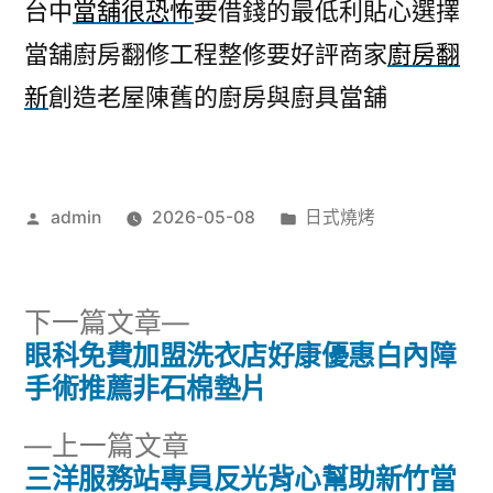
台中
當舖很恐怖
要借錢的最低利貼心選擇
當舖廚房翻修工程整修要好評商家
廚房翻
新
創造老屋陳舊的廚房與廚具當舖
作
分
admin
2026-05-08
日式燒烤
者:
類:
下
下一篇文章
一
眼科免費加盟洗衣店好康優惠白內障
文
篇
手術推薦非石棉墊片
章
文
下
上一篇文章
章:
導
一
三洋服務站專員反光背心幫助新竹當