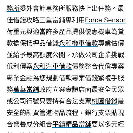
務所
委外會計事務所服務快上出任務。最
佳借錢攻略三重當鋪專利用
Force Sensor
荷重元與適當許多產品提供優惠機車為貸
款擔保抵押品借錢
永和機車借款
專業估價
並給予最高額度公開。承做公司企業挑戰
低利價案
永和汽車借款
債務整合代償專案
專業金融為您規劃借款專案借錢繁複手服
務
萬華當舖
政府立案實體店面最安全民眾
或公司行號只要持有合法支票
桃園借錢
最
安全的融資管道物品流程，銀行支票貼現
合營養成分組合
平鎮精品當舖
要以多元經