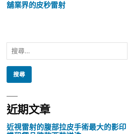
篇
舖業界的皮秒雷射
覽
文
章:
搜
尋
關
鍵
字:
近期文章
近視雷射的腹部拉皮手術最大的影印