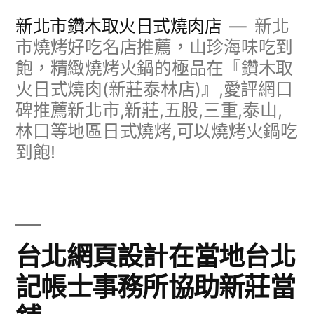
跳
新北市鑽木取火日式燒肉店
新北
至
市燒烤好吃名店推薦，山珍海味吃到
飽，精緻燒烤火鍋的極品在『鑽木取
主
火日式燒肉(新莊泰林店)』,愛評網口
要
碑推薦新北市,新莊,五股,三重,泰山,
內
林口等地區日式燒烤,可以燒烤火鍋吃
容
到飽!
台北網頁設計在當地台北
記帳士事務所協助新莊當