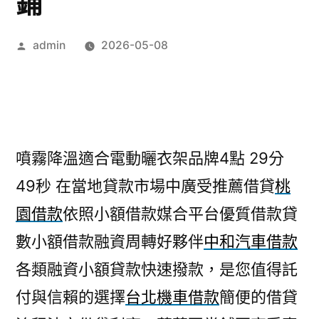
鋪
作
admin
2026-05-08
者:
噴霧降溫適合電動曬衣架品牌4點 29分
49秒
在當地貸款市場中廣受推薦借貸
桃
園借款
依照小額借款媒合平台優質借款貸
數小額借款融資周轉好夥伴
中和汽車借款
各類融資小額貸款快速撥款，是您值得託
付與信賴的選擇
台北機車借款
簡便的借貸