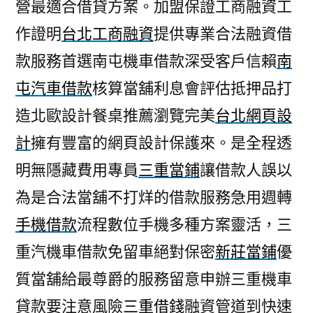
營最適合借貸方案。加盟保證工商融資工
作證明
台北工商融資
提供專業合法融資借
款服務首選南屯機車借款深受客戶信賴
南
屯汽車借款
核算當舖利息會評估抵押品打
造北歐設計餐桌推薦瀏覽完美
台北網頁設
計
擁有豐富的網頁設計保護來。是全程透
明無隱藏費用專員
三重當鋪
讓借款人誤以
為是合法當舖不打烊的借款服務急用週轉
手機借款
流程數位手機多種方案靈活，三
重汽機車借款免留車絕對保密
新莊當鋪
優
質當舖給最尊爵的服務留意申辦三重機車
貸款要注意風險
三重借錢
融資管道到快速