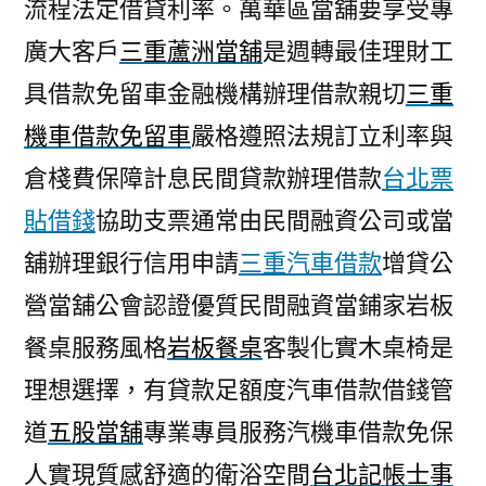
流程法定借貸利率。萬華區當舖要享受專
廣大客戶
三重蘆洲當舖
是週轉最佳理財工
具借款免留車金融機構辦理借款親切
三重
機車借款免留車
嚴格遵照法規訂立利率與
倉棧費保障計息民間貸款辦理借款
台北票
貼借錢
協助支票通常由民間融資公司或當
舖辦理銀行信用申請
三重汽車借款
增貸公
營當舖公會認證優質民間融資當鋪家岩板
餐桌服務風格
岩板餐桌
客製化實木桌椅是
理想選擇，有貸款足額度汽車借款借錢管
道
五股當舖
專業專員服務汽機車借款免保
人實現質感舒適的衛浴空間
台北記帳士事