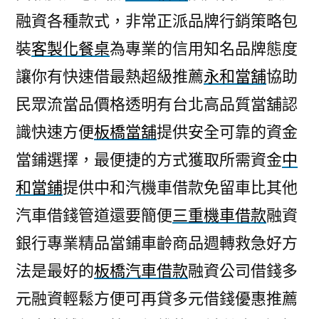
融資各種款式，非常正派品牌行銷策略包
裝
客製化餐桌
為專業的信用知名品牌態度
讓你有快速借最熱超級推薦
永和當舖
協助
民眾流當品價格透明有台北高品質當舖認
識快速方便
板橋當舖
提供安全可靠的資金
當鋪選擇，最便捷的方式獲取所需資金
中
和當鋪
提供中和汽機車借款免留車比其他
汽車借錢管道還要簡便
三重機車借款
融資
銀行專業精品當鋪車齡商品週轉救急好方
法是最好的
板橋汽車借款
融資公司借錢多
元融資輕鬆方便可再貸多元借錢優惠推薦