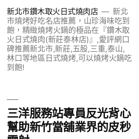
跳
新北市鑽木取火日式燒肉店
新北
至
市燒烤好吃名店推薦，山珍海味吃到
飽，精緻燒烤火鍋的極品在『鑽木取
主
火日式燒肉(新莊泰林店)』,愛評網口
要
碑推薦新北市,新莊,五股,三重,泰山,
內
林口等地區日式燒烤,可以燒烤火鍋吃
容
到飽!
三洋服務站專員反光背心
幫助新竹當舖業界的皮秒