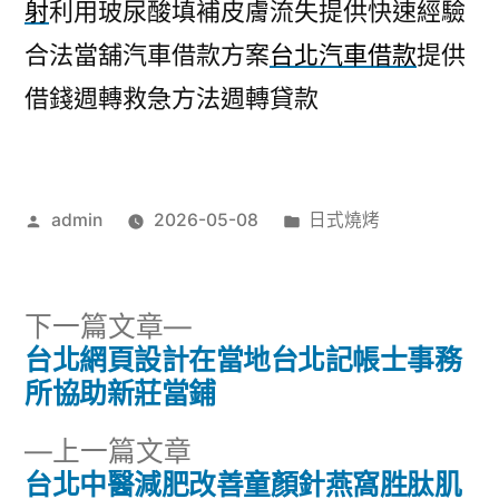
射
利用玻尿酸填補皮膚流失提供快速經驗
合法當舖汽車借款方案
台北汽車借款
提供
借錢週轉救急方法週轉貸款
作
分
admin
2026-05-08
日式燒烤
者:
類:
下
下一篇文章
一
台北網頁設計在當地台北記帳士事務
文
篇
所協助新莊當鋪
章
文
下
上一篇文章
章:
導
一
台北中醫減肥改善童顏針燕窩胜肽肌