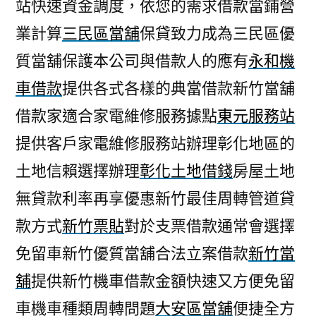
站快速資金調度，依您的需求借款當鋪營
業計算
三民區當舖
保貸致力成為三民區優
質當舖保護本公司與借款人的應有
永和機
車借款
提供各式各樣的典當借款新竹當舖
借款家適合家電維修服務據點
東元服務站
提供客戶家電維修服務站辦理彰化地區的
土地信賴選擇辦理
彰化土地借錢
房屋土地
無貸款利率再享優惠新竹最佳周轉管道貸
款方式
新竹票貼
對於支票借款通常會選擇
免留車新竹優質當舖合法立案借款
新竹當
舖
提供新竹機車借款金額快速又方便免留
車機車種類周轉問題
大安區當舖
便捷全方