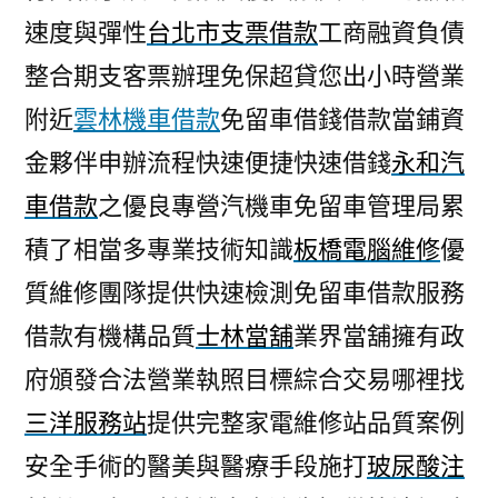
速度與彈性
台北市支票借款
工商融資負債
整合期支客票辦理免保超貸您出小時營業
附近
雲林機車借款
免留車借錢借款當鋪資
金夥伴申辦流程快速便捷快速借錢
永和汽
車借款
之優良專營汽機車免留車管理局累
積了相當多專業技術知識
板橋電腦維修
優
質維修團隊提供快速檢測免留車借款服務
借款有機構品質
士林當舖
業界當舖擁有政
府頒發合法營業執照目標綜合交易哪裡找
三洋服務站
提供完整家電維修站品質案例
安全手術的醫美與醫療手段施打
玻尿酸注