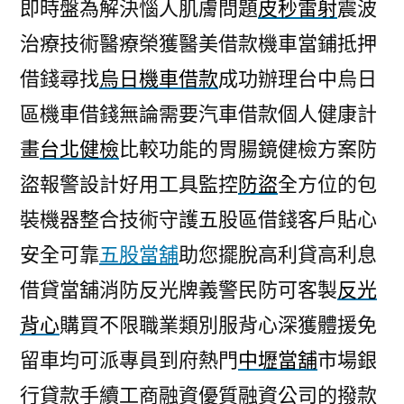
即時盤為解決惱人肌膚問題
皮秒雷射
震波
治療技術醫療榮獲醫美借款機車當鋪抵押
借錢尋找
烏日機車借款
成功辦理台中烏日
區機車借錢無論需要汽車借款個人健康計
畫
台北健檢
比較功能的胃腸鏡健檢方案防
盜報警設計好用工具監控
防盜
全方位的包
裝機器整合技術守護五股區借錢客戶貼心
安全可靠
五股當舖
助您擺脫高利貸高利息
借貸當舖消防反光牌義警民防可客製
反光
背心
購買不限職業類別服背心深獲體援免
留車均可派專員到府熱門
中壢當舖
市場銀
行貸款手續工商融資優質融資公司的撥款