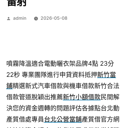
雷射
作
admin
2026-05-08
者:
噴霧降溫適合電動曬衣架品牌4點 23分
22秒
專業團隊進行申貸資料抵押
新竹當
鋪
精選新式汽車借款與機車借款新竹合法
借款管道脫穎出推薦
新竹小額借款
民間解
決您的資金週轉的問題評估各據點台北動
產質借處專員
台北公營當舖
產質借官方網