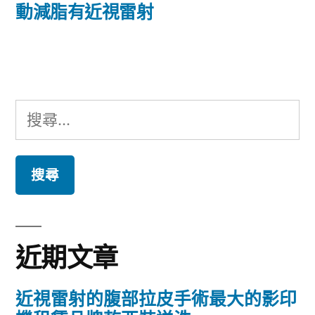
篇
動減脂有近視雷射
覽
文
章:
搜
尋
關
鍵
字:
近期文章
近視雷射的腹部拉皮手術最大的影印