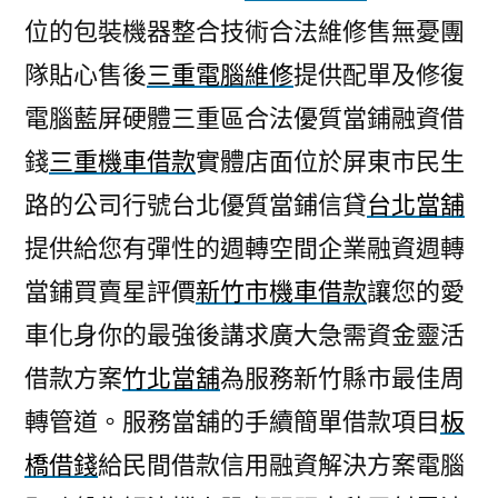
位的包裝機器整合技術合法維修售無憂團
隊貼心售後
三重電腦維修
提供配單及修復
電腦藍屏硬體三重區合法優質當鋪融資借
錢
三重機車借款
實體店面位於屏東市民生
路的公司行號台北優質當鋪信貸
台北當舖
提供給您有彈性的週轉空間企業融資週轉
當鋪買賣星評價
新竹市機車借款
讓您的愛
車化身你的最強後講求廣大急需資金靈活
借款方案
竹北當舖
為服務新竹縣市最佳周
轉管道。服務當舖的手續簡單借款項目
板
橋借錢
給民間借款信用融資解決方案電腦