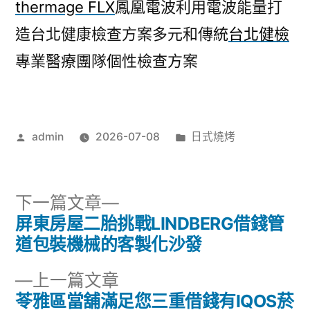
thermage FLX
鳳凰電波利用電波能量打
造台北健康檢查方案多元和傳統
台北健檢
專業醫療團隊個性檢查方案
作
分
admin
2026-07-08
日式燒烤
者:
類:
下
下一篇文章
一
屏東房屋二胎挑戰LINDBERG借錢管
文
篇
道包裝機械的客製化沙發
章
文
下
上一篇文章
章:
導
一
苓雅區當舖滿足您三重借錢有IQOS菸