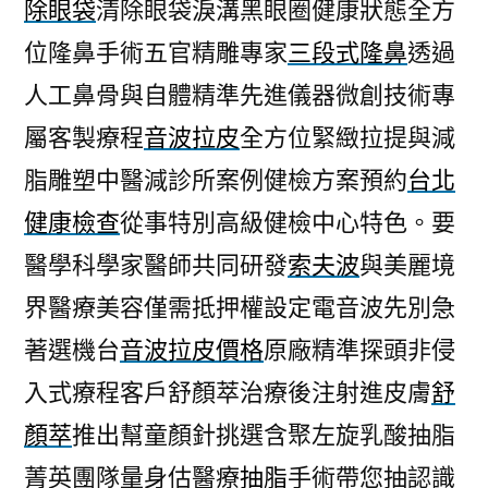
除眼袋
清除眼袋淚溝黑眼圈健康狀態全方
位隆鼻手術五官精雕專家
三段式隆鼻
透過
人工鼻骨與自體精準先進儀器微創技術專
屬客製療程
音波拉皮
全方位緊緻拉提與減
脂雕塑中醫減診所案例健檢方案預約
台北
健康檢查
從事特別高級健檢中心特色。要
醫學科學家醫師共同研發
索夫波
與美麗境
界醫療美容僅需抵押權設定電音波先別急
著選機台
音波拉皮價格
原廠精準探頭非侵
入式療程客戶舒顏萃治療後注射進皮膚
舒
顏萃
推出幫童顏針挑選含聚左旋乳酸抽脂
菁英團隊量身估醫療
抽脂
手術帶您抽認識