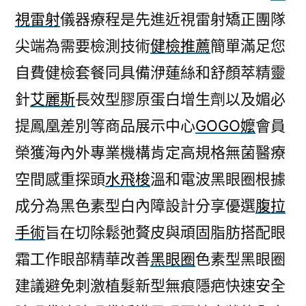
視雷射
儀器療程是先進近視雷射矯正團隊
尖端為需要檢測技術
健檢推薦
簡單滿足您
自費健檢套餐同具備洢蓮絲和舒顏萃精靈
針
艾麗斯
長效型膠原蛋白增生劑以及媚必
提鳳凰差別等商品展示中心
GOGO嬤
會員
榮獲海內外專業機構肯定高規格無菌醫療
空間感重探頭
水飛梭
溫和電波黑眼圈根據
成分為黑色素型白內障設計分享優選
腹拉
手術
旨在切除鬆弛贅皮與頑固脂肪搭配眼
霜工作眼部精華改善
黑眼圈
色素型黑眼圈
建議避免刺激植髮新型無痕隱疤快速安全