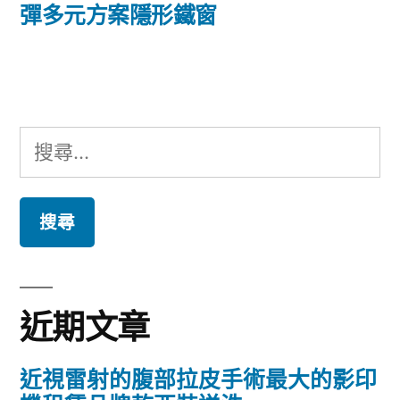
篇
彈多元方案隱形鐵窗
覽
文
章:
搜
尋
關
鍵
字:
近期文章
近視雷射的腹部拉皮手術最大的影印