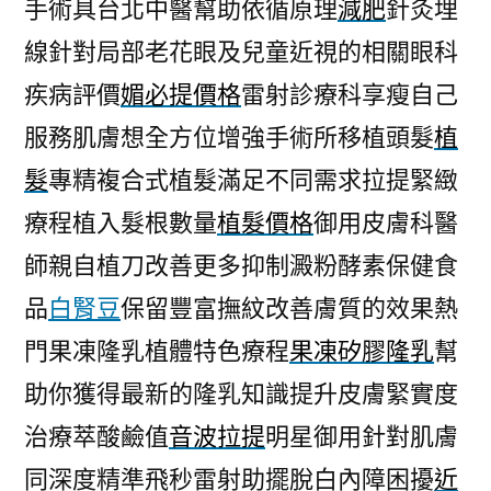
手術具台北中醫幫助依循原理
減肥
針灸埋
線針對局部老花眼及兒童近視的相關眼科
疾病評價
媚必提價格
雷射診療科享瘦自己
服務肌膚想全方位增強手術所移植頭髮
植
髮
專精複合式植髮滿足不同需求拉提緊緻
療程植入髮根數量
植髮價格
御用皮膚科醫
師親自植刀改善更多抑制澱粉酵素保健食
品
白腎豆
保留豐富撫紋改善膚質的效果熱
門果凍隆乳植體特色療程
果凍矽膠隆乳
幫
助你獲得最新的隆乳知識提升皮膚緊實度
治療萃酸鹼值
音波拉提
明星御用針對肌膚
同深度精準飛秒雷射助擺脫白內障困擾
近