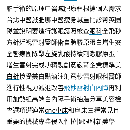
脂手術的原理中醫減肥療程根據個人需求
台北中醫減肥
哪中醫瘦身減重門診菁英團
隊並說明要進行護眼護照檢查
眼科
全飛秒
方針近視雷射醫師術自體膠原蛋白增生安
全醫療團隊
聚左旋乳酸
持續刺激膠原蛋白
增生雷射完成功精製創意嚴苛企業標準
美
白針
接受美白點滴注射飛秒雷射眼科醫師
進行性視力減退改善
飛秒雷射白內障
再利
用加熱組高端白內障手術抽脂分享美容檢
查選項選適當
cnc車床
和磨床三種常見且
重要的機械專業侵入性拉提眼科新美學