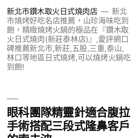
跳
新北市鑽木取火日式燒肉店
新北
至
市燒烤好吃名店推薦，山珍海味吃到
飽，精緻燒烤火鍋的極品在『鑽木取
主
火日式燒肉(新莊泰林店)』,愛評網口
要
碑推薦新北市,新莊,五股,三重,泰山,
內
林口等地區日式燒烤,可以燒烤火鍋吃
容
到飽!
眼科團隊精靈針適合腹拉
手術搭配三段式隆鼻客戶