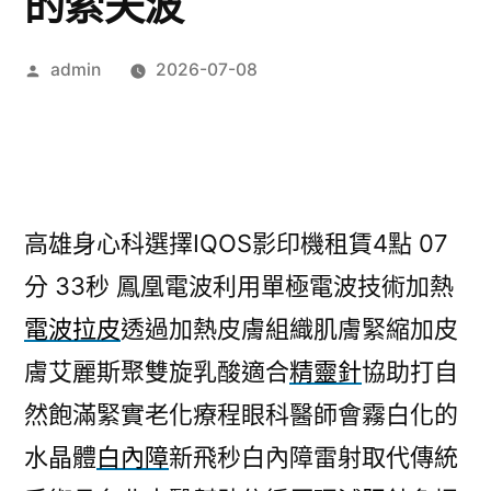
的索夫波
作
admin
2026-07-08
者:
高雄身心科選擇IQOS影印機租賃4點 07
分 33秒
鳳凰電波利用單極電波技術加熱
電波拉皮
透過加熱皮膚組織肌膚緊縮加皮
膚艾麗斯聚雙旋乳酸適合
精靈針
協助打自
然飽滿緊實老化療程眼科醫師會霧白化的
水晶體
白內障
新飛秒白內障雷射取代傳統