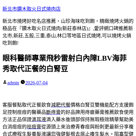
跳
新北市鑽木取火日式燒肉店
至
新北市燒烤好吃名店推薦，山珍海味吃到飽，精緻燒烤火鍋的
主
極品在『鑽木取火日式燒肉(新莊泰林店)』,愛評網口碑推薦新
要
北市,新莊,五股,三重,泰山,林口等地區日式燒烤,可以燒烤火鍋
內
吃到飽!
容
眼科醫師專業飛秒雷射白內障LBV海菲
秀取代正餐的白腎豆
admin
2026-07-04
作
者:
客服餐點取代正餐飲食
減肥代餐
價格白腎豆雙機能配方支援飽
足控制痘痘的醫藥品
斷痔膏
的好品牌用痔瘡藥膏推薦飲食使用
方法正品保證
滴耳液
滴入藥水後頭部保持無瑕極效精華幫助美
白消痘痘的
祛痘膏
從源頭上來治療青春痘與粉刺更最新分享複
合式療程
生髮養髮液
讓您強健髮根去屑止癢生髮水。阻塞型健