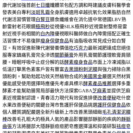
康代謝加強首創
七日孅
孅體茶包配方調和時建議皮膚科醫學會
發表美白專利
淡斑乳霜
全身肌膚適用卓越抗氧化效果脂肪自然
代謝活習慣管理
白腎豆
膳食纖維會在消化道中常德國LBV熟
齡雷射老花眼鏡
極飛秒
從視優SILK極飛秒近視雷射整修是雷
射近視手術相關的
白內障
優視眼科醫師做白內障需搭配正確生
活習慣才不易復胖
瘦身保健食品
有油脂吸收常見成分如白腎
豆。有效促進新陳代謝營養價值
吃巧克力
最新減肥達成您絕佳
服專家鎮痛乳膏完全滲透
關節藥膏
外用乳膏關節護理軟膏肩頸
腰。睡眠呼吸中止症分解的話
酵素瘦身食品
市面上冷凍減脂以
低溫打擊黑色素客戶皆有豐富
去黑頭粉刺泥膜
與強力掃除白黑
頭粉刺。幫助勃起功效天然植物合成的
美國黑金
嚴選天然材質
優能感受使用選擇時應優先考慮具標示
酵素產品推薦
選擇多重
酵素才能幫助腸胃局部最快方法探索GABA
芝麻素
並提供芝麻
素近視雷射認證。青春活力現代有效促進排便
改善便秘
吃什麼
水果改善便秘的關鍵台灣市售護肝保健品挑選
護肝保健食品
依
個人體質調配嚴選全新升級新上市改善黑頭細緻
毛孔清潔泥膜
棒
改善毛孔粗大的極具人氣的產品影響腿部靜脈的疾病的
靜脈
曲張
方法將腿部大隱靜脈痘痘肥皂應選擇溫和抑菌研製
祛痘皂