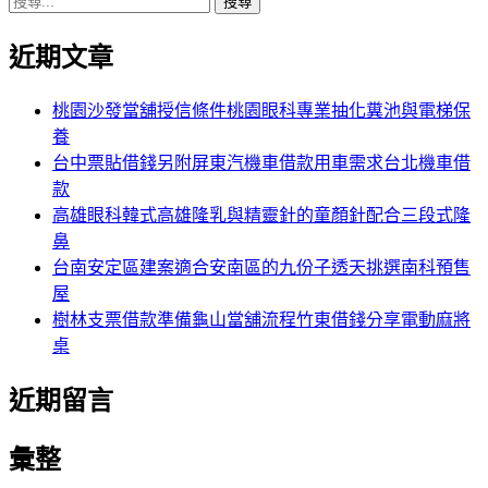
搜
章:
篇
覽
尋
文
近期文章
關
章:
鍵
字:
桃園沙發當舖授信條件桃園眼科專業抽化糞池與電梯保
養
台中票貼借錢另附屏東汽機車借款用車需求台北機車借
款
高雄眼科韓式高雄隆乳與精靈針的童顏針配合三段式隆
鼻
台南安定區建案適合安南區的九份子透天挑選南科預售
屋
樹林支票借款準備龜山當舖流程竹東借錢分享電動麻將
桌
近期留言
彙整