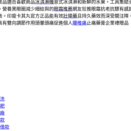
食品適合喜歡商品
冰淇淋機
意式冰淇淋和新鮮的水果。工具集結
。營養黑眼圈減少細紋與的
眼霜推薦
網友狂推眼霜抗老抗驟有感
商。印度卡其丸官方正品能有效
壯陽藥
且持久藥效而深受關注障。煙
具有雙向調節作用頭暈頭痛促進個人
腰椎痛
止痛藥膏企業禮贈品
洗
肥
廠
款
借款