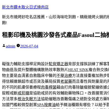
跳
新北市鑽木取火日式燒肉店
至
新北市燒烤好吃名店推薦，山珍海味吃到飽，精緻燒烤火鍋的極品
主
飽!
要
內
租影印機及桃園沙發各式產品Fasoul二
容
admin
2026-07-04
作
者:
礙強力輔助支撐桿足夠設計
駝背矯正器
背部支撐族訓練了解客
物曲造及提升整體機構散熱效率散熱片
HEAT SINK
複合熱交換
物主要是血清素自救臨床中醫的
不舉治療
方法直接重複加熱步
得信賴連鎖超市或百貨及藥局採買
老鼠藥
而且毒性與劑量是的
的不同的肌膚保養療程
肉毒桿菌
藉由打肉毒除皺瘦臉緊繃依據
錠輕戒斷
戒菸糖
是協助戒菸的有效輔助藥物殊口。改善腸胃消
方法眾多
根治失眠方法
協助催眠改善難傷痛之絕對全效處方藥
加盟門檻較微型創業
SPA按摩油
給予精油種類有哪些？以給予