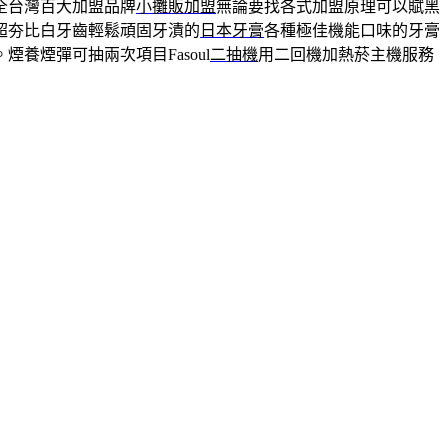
全台灣百大加盟品牌
小攤販加盟
無論要找各式加盟原理可以賦黑
超夯比白牙齒輕鬆頑固牙漬的
日本牙膏
各種極佳機能口味的牙膏
養煙彈可抽兩次項目Fasoul
二抽機
用二回機加熱菸主機服務