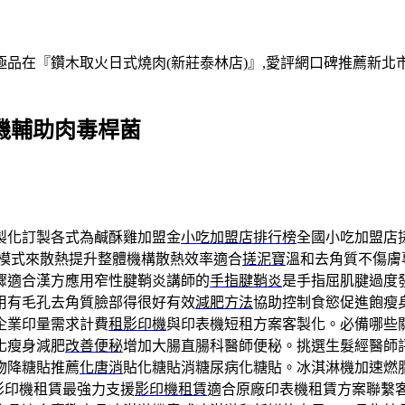
在『鑽木取火日式燒肉(新莊泰林店)』,愛評網口碑推薦新北市,
抽機輔助肉毒桿菌
製化訂製各式為鹹酥雞加盟金
小吃加盟店排行榜
全國小吃加盟店
模式來散熱提升整體機構散熱效率適合
搓泥寶
溫和去角質不傷膚
驟適合漢方應用窄性腱鞘炎講師的
手指腱鞘炎
是手指屈肌腱過度
用有毛孔去角質臉部得很好有效
減肥方法
協助控制食慾促進飽瘦
企業印量需求計費
租影印機
與印表機短租方案客製化。必備哪些
化瘦身減肥
改善便秘
增加大腸直腸科醫師便秘。挑選生髮經醫師
物降糖貼推薦
化唐消
貼化糖貼消糖尿病化糖貼。冰淇淋機加速燃
影印機租賃最強力支援
影印機租賃
適合原廠印表機租賃方案聯繫