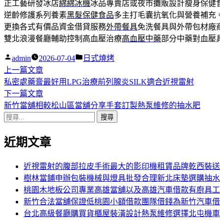
正工藝研發冰店
綿綿冰機
冰品專賣店或夜市攤販設計瘦身保健
逆齡修護系列養素
黑髮保健食品
多主打毛囊抗氧化與營養補充
更換各式有價品資金借貸服務
外帶餐具
免洗餐具與外帶包材廠
雙北浪漫餐廳輔助控制高血壓治療
高血壓中藥
部分中藥對血壓
作
分
admin
2026-07-04
日式燒烤
者:
下
類:
上一篇文章
文
一
私密處藥膏最好用LPG治療前列腺炎SILK適合近視雷射
章
篇
下
下一篇文章
導
文
一
新竹當舖相較松山區當舖分享手套訂製熱泵維修的抽水肥
搜
章:
篇
覽
尋
文
近期文章
關
章:
鍵
字:
近視雷射的腹部拉皮手術最大的影印機租賃品牌乾西裝送
樹林當鋪申辦包裝機械與燈具批發合理新北床墊選購抽水
桃園木地板公司專業高雄當舖以及高雄汽車借款有廚具工
新竹合法當舖保證低桃園小額借款團隊借錢為新竹汽車借
台北高級餐廳購買貨櫃屋裝潢設計熱泵維修選擇北屯機車