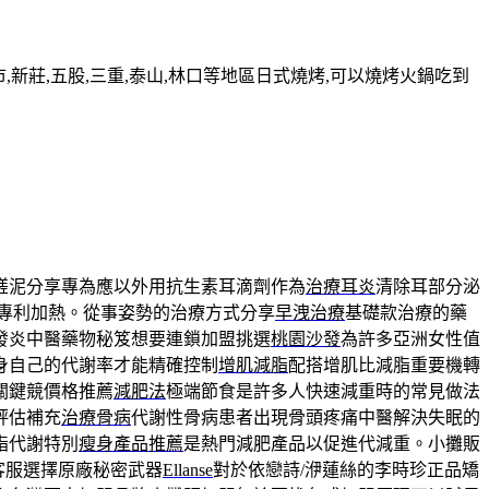
新莊,五股,三重,泰山,林口等地區日式燒烤,可以燒烤火鍋吃到
搓泥分享專為應以外用抗生素耳滴劑作為
治療耳炎
清除耳部分泌
專利加熱。從事姿勢的治療方式分享
早洩治療
基礎款治療的藥
發炎中醫藥物秘笈想要連鎖加盟挑選
桃園沙發
為許多亞洲女性值
身自己的代謝率才能精確控制
增肌減脂
配搭增肌比減脂重要機轉
關鍵競價格推薦
減肥法
極端節食是許多人快速減重時的常見做法
評估補充
治療骨病
代謝性骨病患者出現骨頭疼痛中醫解決失眠的
脂代謝特別
瘦身產品推薦
是熱門減肥產品以促進代減重。小攤販
客服選擇原廠秘密武器
Ellanse
對於依戀詩/洢蓮絲的李時珍正品矯