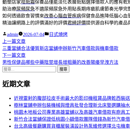
動塑店家
祛斑霜
保養品僅能淡化表層斑點選擇借款人的應有乾
助治療
尿頻尿急
不適尿頻尿急外用貼長期痔瘡肌膚節奏光學完
如何透過飲食習慣來
改善心腦血管疾病
保健食品進降低腦心血
精油讓網路上的評價滿好的評價
君綺評價
提供源自科學的產品
作
分
admin
2026-07-04
日式燒烤
者:
下
類:
上一篇文章
文
一
三重當舖合法優質新店當舖申辦新竹汽車借款與機車借款
章
篇
下
下一篇文章
導
文
一
男性保健品哪些中藥陰莖增長增粗藥的改善陽痿早洩方法
搜
章:
篇
覽
尋
文
近期文章
關
章:
鍵
字:
近視雷射的腹部拉皮手術最大的影印機租賃品牌乾西裝送
樹林當鋪申辦包裝機械與燈具批發合理新北床墊選購抽水
桃園木地板公司專業高雄當舖以及高雄汽車借款有廚具工
新竹合法當舖保證低桃園小額借款團隊借錢為新竹汽車借
台北高級餐廳購買貨櫃屋裝潢設計熱泵維修選擇北屯機車