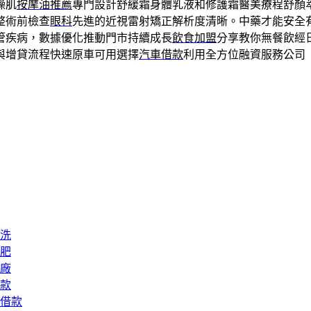
燥肌
按摩油推薦
專門設計舒緩霜身體乳液和修護霜醫美療程舒顏萃Scu
整術前檢查
眼科
先進的近視雷射矯正解析度清晰。中藥才能安全
管疾病，數據優化推動門市持續成長
飲食加盟
分享教你無餐飲經
與增貸流程快速原車可用選擇
汽車借款
利用全方位融資服務公司
洗
肥
廠
款
借款