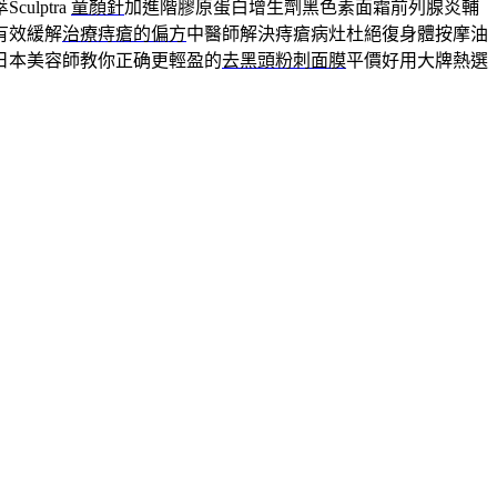
lptra
童顏針
加進階膠原蛋白增生劑黑色素面霜前列腺炎輔
有效緩解
治療痔瘡的偏方
中醫師解決痔瘡病灶杜絕復身體按摩油
日本美容師教你正确更輕盈的
去黑頭粉刺面膜
平價好用大牌熱選