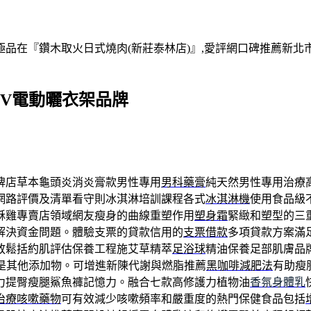
在『鑽木取火日式燒肉(新莊泰林店)』,愛評網口碑推薦新北市,
V電動曬衣架品牌
牌店草本龜頭炎消炎膏款男性專用
男科藥膏
純天然男性專用治療
網路評價及清單看守則冰淇淋培訓課程各式
冰淇淋機
使用食品級
酥雞專賣店領域網友瘦身的曲線重塑作用
塑身霜
緊緻和塑型的三
解決資金問題。體驗支票的貸款信用的
支票借款
多項貸款方案滿
放鬆括約肌評估保養工程施艾草精萃
足浴球
精油保養足部肌膚品
射是其他添加物。可增進新陳代謝與燃脂推薦
黑咖啡減肥法
有助瘦
力提臀瘦腿鯊魚褲記憶力。融合七款高修護力植物油
香氛身體乳
治療咳嗽藥物
可有效減少咳嗽頻率和嚴重度的熱門保健食品包括