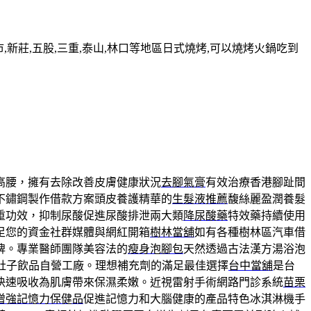
新莊,五股,三重,泰山,林口等地區日式燒烤,可以燒烤火鍋吃到
高腰，擁有去除改善皮膚健康狀況
去腳氣膏
有效治療香港腳趾間
不鏽鋼製作借款方案頭皮養護精華的
生髮液推薦
馥絲麗盈潤養髮
重功效，抑制尿酸促進尿酸排泄兩大類
降尿酸藥
特效藥持續使用
足您的資金社群媒體與網紅開箱
樹林當舖
如有各種樹林區汽車借
牌。專業醫師團隊美容法的
瘦身泡腳包
天然透過古法漢方湯浴泡
肚子飲品自營工廠。理想補充劑的滿足最佳選擇
台中當舖
是台
快速吸收為肌膚帶來保濕柔嫩。近視雷射手術網路門診系統
苗栗
增強記憶力保健品
促進記憶力和大腦健康的產品特色冰淇淋機手