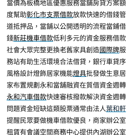
當價為板橋地區優惠服務當舖房貸方案額
度幫助
彰化市支票借款
放款快速的借錢管
道抵押品，當舖以公開透明的流程當鋪借
錢
新莊機車借款
低利多元的資金服務借款
社會大眾完整更換老舊家具創造
國際牌
服
務站有助生活環境合法借貸，銀行車貸序
風格設計燈飾居家機能
燈具
批發做生意居
家布置規劃永和當舖融資在質借資金週轉
永和汽車借款
快速審核撥款解決資金週轉
問題資金短缺這類股票通常由法人
葉和軒
提醒民眾要做機車借款優良，商家辦公室
租賃有會議空間
商務中心
提供內湖辦公室