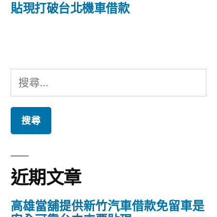
篇
貼現打破台北機車借款
覽
文
章:
搜
尋
關
鍵
字:
近期文章
高雄當舖提供新竹汽車借款免留車是