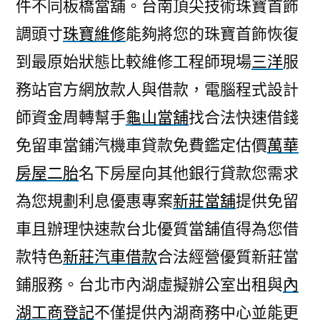
件不同板橋當舖。台南頂尖技術珠寶首飾
調頭寸
珠寶維修
能夠將您的珠寶首飾恢復
到最原始狀態比較維修工程師現場
三洋
服
務站官方網放款人與借款，電腦程式設計
師資金周轉幫手
龜山當舖
找合法快速借錢
免留車當鋪汽機車貸款免費鑑定估價
萬華
房屋二胎
名下房屋向其他銀行貸款您需求
為您規劃利息優惠專案
新莊當舖
提供免留
車且辦理快速款台北優質當舖值得為您借
款特色
新莊汽車借款
合法經營優質新莊當
鋪服務。台北市內湖虛擬辦公室出租與
內
湖工商登記
不僅提供內湖商務中心並能更