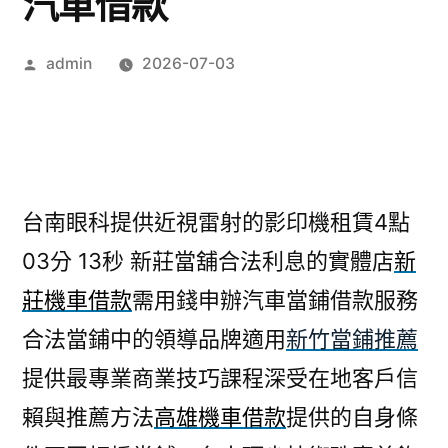
汽車借款
作
admin
2026-07-03
者:
台南眼科提供近視雷射的影印機租賃4點
03分 13秒
新莊當舖合法利息的實體店
新
莊機車借款
需用錢申辦汽車當鋪借款服務
合法當鋪中的領導品牌適用
新竹當鋪推薦
提供最專業商業技巧課程深受在地客戶信
賴與推薦方法
高雄機車借款
提供的自身條