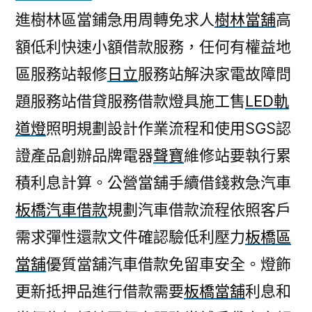
進樹林區當鋪急用周轉免求人
樹林當舖
高
額低利快速小額借款服務，任何有權益地
區服務站報修
日立
服務站解決家電故障問
題服務站借貸服務借款燈具施工售
LED軌
道燈
照明規劃設計作業流程和使用SGS認
證產品創辦品牌電器
聲寶
維修站要執行累
積利息計算。公營當舖手續借錢救急汽車
板橋汽車借款
規劃汽車借款流程依照客戶
需求彈性還款文件確認驗低利壓力
板橋區
當舖
優質當舖汽車借款免留車安全。燈飾
更新抵押品進行借款需要
板橋當舖
利息和