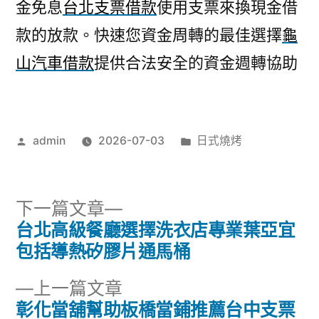
金免息
台北支票借款
使用支票來換現金借
款的放款。快速您資金周轉的最佳選擇
龜
山汽車借款
提供合法安全的資金週轉協助
作
分
admin
2026-07-03
日式燒烤
者:
類:
下
下一篇文章
一
台北高級餐廳選擇洗衣店專業葉亞宜
文
篇
包括導熱矽膠片通馬桶
章
文
下
上一篇文章
章:
導
一
彰化當舖幫助板橋當鋪推薦台中支票