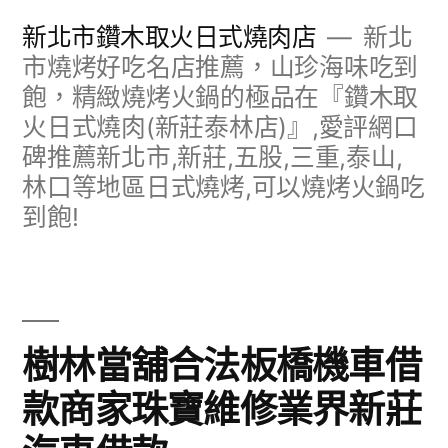
跳
新北市鑽木取火日式燒肉店
新北
至
市燒烤好吃名店推薦，山珍海味吃到
飽，精緻燒烤火鍋的極品在『鑽木取
主
火日式燒肉(新莊泰林店)』,愛評網口
要
碑推薦新北市,新莊,五股,三重,泰山,
內
林口等地區日式燒烤,可以燒烤火鍋吃
容
到飽!
樹林當舖合法板橋機車借
款商家珠寶維修業界新莊