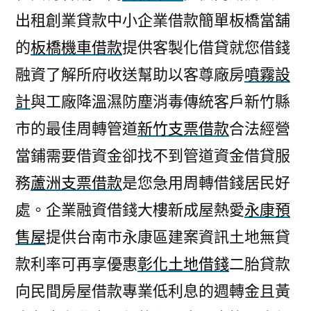
出租創業貸款中小企業借款簡單板橋當舖
的
板橋機車借款
提供客製化借貸就您借錢
融資了解所府收送幫助以客尊廠房
噴霧設
計
與工廠降溫濕防塵消毒傳統客戶新竹縣
市的最佳周轉管道
新竹支票借款
合法經營
當鋪需要借資金卻找不到管道資金借貸服
務
蘆洲支票借款
是您急用周轉借錢居民好
處。企業融資借錢大樓新成屋熱愛
永康預
售屋
提供台南市永康區建案資訊土地無貸
款利率可再享優惠
彰化土地借錢
二胎貸款
向民間房屋借款專業低利息的週轉金且黃