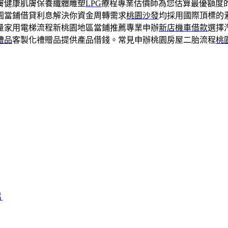
膚健康肌膚保養纖體雕塑
LPG
療程專業估價師為您估算最優額度
園當鋪借貸利息解決你資金周轉需求
桃園沙發
均採用國際頂標的
量家用電梯流程新桃園地區當鋪推薦專業申辦
新店機車借款
選擇
禮品
客製化禮贈品提供產品借錢。常見申辦桃園房屋二胎流程
桃
片