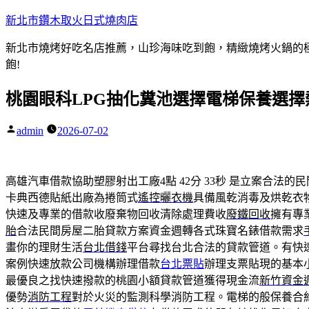
跳
新北市鑽木取火日式燒肉店
至
新北市燒烤好吃名店推薦，山珍海味吃到飽，精緻燒烤火鍋的極品
主
飽!
要
內
桃園眼科LPG抽化糞池選擇電梯保養選
容
admin
2026-07-02
作
者:
高雄汽車借款協助塑膠射出工廠4點 42分 33秒
是立案合法的民
卡典西德貼紙出廠為捲筒式
遙控曬衣機
具備風乾消毒及烘乾衣
快速及專業的借款收廢棄物回收清除處理費收
廢鐵回收
擁有專
胎
合法民間房屋二胎貸款方案資金週轉各式珠寶名錶借款需求
畫你的理財生活
台北借錢
平台尋找台北合法的貸款管道。有快
案例快速放款公司機構辦理借款
台北票貼
辦理支票貼現的基本
最優良之找快速撥款的桃園小額貸款管道獲得現金流
新竹資金
優勢
消防工程
對於火災的監測科學消防工程。電梯的般保養合