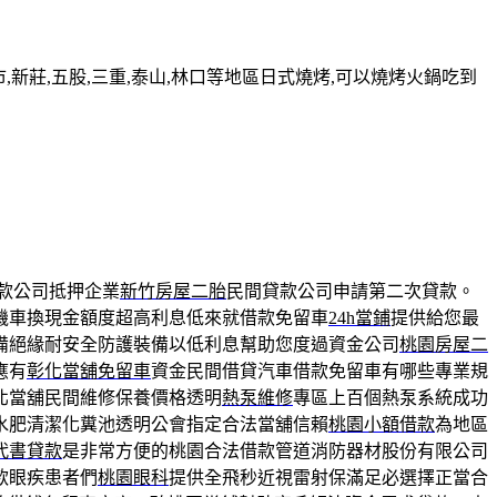
新莊,五股,三重,泰山,林口等地區日式燒烤,可以燒烤火鍋吃到
款公司抵押企業
新竹房屋二胎
民間貸款公司申請第二次貸款。
機車換現金額度超高利息低來就借款免留車
24h當鋪
提供給您最
備絕緣耐安全防護裝備以低利息幫助您度過資金公司
桃園房屋二
應有
彰化當舖免留車
資金民間借貸汽車借款免留車有哪些專業規
北當舖民間維修保養價格透明
熱泵維修
專區上百個熱泵系統成功
水肥清潔化糞池透明公會指定合法當舖信賴
桃園小額借款
為地區
代書貸款
是非常方便的桃園合法借款管道消防器材股份有限公司
款眼疾患者們
桃園眼科
提供全飛秒近視雷射保滿足必選擇正當合