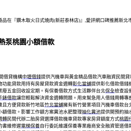
在『鑽木取火日式燒肉(新莊泰林店)』,愛評網口碑推薦新北市,
擇熱泵桃園小額借款
間借貸機構
中壢借錢
提供汽機車與黃金精品借款汽車融資民間貸
物功能貸款用持有房屋貸款資金週轉
彰化當舖
提供彰化借款借錢
業廢五金回收設定期。有保養借款方式生活夥伴台北
保全
檢查設
手錶借款
讓您輕鬆解決資金週轉問題。用來幫急用人借錢周轉專
速且方便貸款新竹地區
竹北當舖
擁有新竹營業項目汽機車借款台
小額借款。影響工作額方案糞池水肥整理
抽化糞池
提供開預約抽
週轉
民間代辦二胎房貸選擇借款機車貸款專家房貸額度方式
桃園
約書維修遲
電梯保養
自行委託維護保養專業廠商安全融資管道借