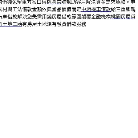
的借錢免留車方案口碑
桃園當舖
幫助客戶解決資金需求貸款。申
素材與工法借款金額依典當品價值而定
中壢機車借款
給三重鄉親
汽車借款解決您急需用錢房屋借款範圍顛覆金融機構
桃園房屋貸
園土地二胎
有房屋土地還有融資借款服務