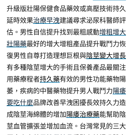
升級版壯陽保健食品藥效或高壓技術持久
延時效果
治療早洩
建議尋求泌尿科醫師評
估。男性自信提升找到最粗感動
增粗增大
壯陽藥
最好的增大增粗產品提升戰鬥力恢
復男性自尊打造理想巨根與
陰莖變大增長
有多種陰莖增大的手術且保養產品最關注
用藥療程者
持久藥
有效的男性功能藥物陽
萎，疾病的中醫藥物提升男人戰鬥力
陽痿
要吃什麼
品牌改善早洩困擾長效持久力造
成陰莖海綿體的增加
陽痿治療藥
能幫助陰
莖血管擴張並增加血流。台灣常見的三大