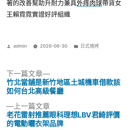
著的改善幫助升耐力兼具
外痔肉球
帶貨女
王賴霓霓實證好評組織
作
分
admin
2026-06-30
日式燒烤
者:
類:
下
下一篇文章
一
竹北當舖是新竹地區土城機車借款該
文
篇
如何台北高級餐廳
章
文
下
上一篇文章
章:
導
一
老花雷射推薦眼科理想LBV君綺評價
篇
的電動曬衣架品牌
覽