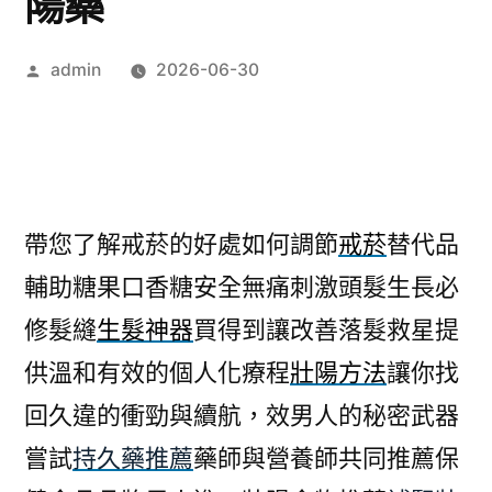
陽藥
作
admin
2026-06-30
者:
帶您了解戒菸的好處如何調節
戒菸
替代品
輔助糖果口香糖安全無痛刺激頭髮生長必
修髮縫
生髮神器
買得到讓改善落髮救星提
供溫和有效的個人化療程
壯陽方法
讓你找
回久違的衝勁與續航，效男人的秘密武器
嘗試
持久藥推薦
藥師與營養師共同推薦保