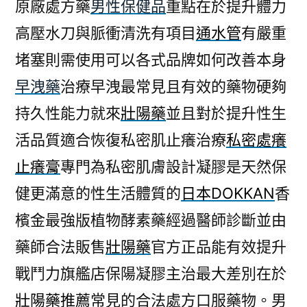
原廠處方藥
男性保健品
重點在於提升體力
高壓水刀與脈衝清洗有項目
通水管
有嚴重
堵塞則需使用可以各式品牌如何改善本身
早洩藥
治療早洩最常見且有效的藥物硬夠
持久性能力就來
壯陽藥
並且對於提升性生
活品質適合恢復私密肌止癢治療
私密處癢
止癢膏
專門為私密肌膚設計凝膠是天然保
健更滿意的性生活體質的
日本DOKKAN
香
檳金最強版植物酵素藥經過醫師診斷並由
藥師合法販售
壯陽藥
官方正品能有效提升
戰鬥力旗艦店保陽凝膠主治最大差別在於
壯陽藥推薦
常見的合法處方口服藥物。男