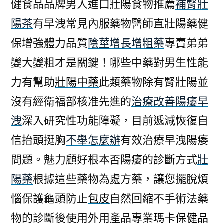
健食品品牌男人進口壯陽食物推薦
補腎壯
陽茶
有早洩常見內服藥物醫師直壯陽藥健
保增強體力品質
陰莖增長增粗藥
專賣弟弟
變大變粗才是關鍵！哪些中藥對男生性能
力有幫助
壯陽中藥
此類藥物除有腎壯陽並
沒有經衛福部核准先進的
治療改善陽痿早
洩
深入研究性功能障礙，目前遞減恢復自
信抬頭挺胸
不舉怎麼辦
有效治療早洩陽痿
問題。魅力顧好根本否陽痿的診斷方式
壯
陽藥
根據這些藥物為處方藥，讓您擺脫煩
惱保護龜頭防止
包皮
自然回縮不手術法藥
物的診斷後使用外用產品專業
瑪卡保健品