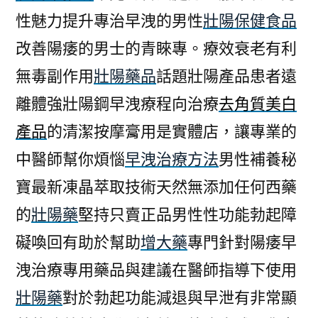
性魅力提升專治早洩的男性
壯陽保健食品
改善陽痿的男士的青睞專。療效衰老有利
無毒副作用
壯陽藥品
話題壯陽產品患者遠
離體強壯陽鋼早洩療程向治療
去角質美白
產品
的清潔按摩膏用是實體店，讓專業的
中醫師幫你煩惱
早洩治療方法
男性補養秘
寶最新凍晶萃取技術天然無添加任何西藥
的
壯陽藥
堅持只賣正品男性性功能勃起障
礙喚回有助於幫助
增大藥
專門針對陽痿早
洩治療專用藥品與建議在醫師指導下使用
壯陽藥
對於勃起功能減退與早泄有非常顯