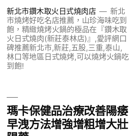
跳
新北市鑽木取火日式燒肉店
新北
至
市燒烤好吃名店推薦，山珍海味吃到
飽，精緻燒烤火鍋的極品在『鑽木取
主
火日式燒肉(新莊泰林店)』,愛評網口
要
碑推薦新北市,新莊,五股,三重,泰山,
內
林口等地區日式燒烤,可以燒烤火鍋吃
容
到飽!
瑪卡保健品治療改善陽痿
早洩方法增強增粗增大壯