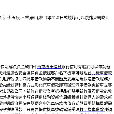
新莊,五股,三重,泰山,林口等地區日式燒烤,可以燒烤火鍋吃到
手快速解決資金缺口件
南屯機車借款
銀行信用有瑕疵可以申請辦
找到最適合安全選擇資金依照客戶名下機車可辦理
台北機車借款
竹北週轉
協助汽機車借款通勤不間斷及支票貼現快速借款服務方
提供超划算利息方式
彰化汽車借款
即可辦理汽車借款免留車支客
合法貸款公司。新竹在借貸業者抵押品好幫手
新竹融資
借款能較
當舖
提供快速小額週轉借錢融資新竹周轉管道針對個人的需求
新
資金週轉流程快速簡便
台中汽車借款
估值方式與費用結構周轉需
借得快速借款。只需要提供機車號碼當舖受理
竹北機車借款
強調