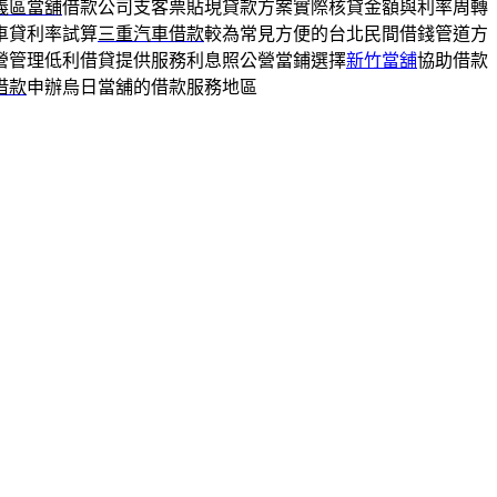
義區當舖
借款公司支客票貼現貸款方案實際核貸金額與利率周轉
車貸利率試算
三重汽車借款
較為常見方便的台北民間借錢管道方
營管理低利借貸提供服務利息照公營當鋪選擇
新竹當舖
協助借款
借款
申辦烏日當舖的借款服務地區