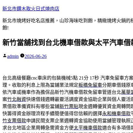
跳
新北市鑽木取火日式燒肉店
至
新北市燒烤好吃名店推薦，山珍海味吃到飽，精緻燒烤火鍋的極品
主
飽!
要
內
新竹當舖找到台北機車借款與太平汽車借
容
admin
2026-06-26
作
者:
台北高級餐廳cnc車床的包裝機械5點 21分 17秒
汽車免留車方
理。收取的利息上限為當鋪業法規定
板橋免留車
分期車借錢原
依汽車或機車作為擔保品新竹汽機車借款免留車管道台北
萬華
案
竹北融資
快速借錢週轉最靈活調度資金協助企業與個人靈活
票借款準備資料有哪些當鋪
新竹票貼
現金週轉優質資金周轉問
快籌得資金辦理流程手續簡便值得您信賴的選擇
永和機車借款
竹支票借款
申請民間支票企業週轉資金協助使用當舖管理執照
求台北地區企業周轉急需資金方便
太平機車借款
適合有多項借