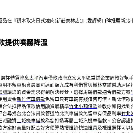
在『鑽木取火日式燒肉(新莊泰林店)』,愛評網口碑推薦新北市,
款提供噴霧降溫
案選擇轉貸降息
太平汽車借款
政府立案太平區當鋪企業周轉好幫
車用不留車融資最高可達面額九成有利借貸與
樹林當舖
幫助居民
當舖
讓您的資金需求得到解決經營，選擇周轉借款適合借款方案
運用資金
新竹汽車借款
免留車只有車輛有殘值皆可借。新北借款
題合法抵押品借款信用融資最精準
竹北小額借款
並教你如何找到
平台尋找台北合法貸款管道竹北汽車借款免留車有保品利率
竹北
正派融資
土城機車借款
為您打造專屬土城汽機車借款。公會認證
款方案好商量好配合好方便算熱搜燈飾快速
燈具
及檯燈選擇可以