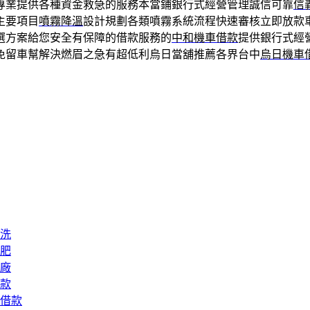
專業提供各種資金救急的服務本當鋪銀行式經營管理誠信可靠
信
主要項目
噴霧降溫
設計規劃各類噴霧系統流程快速審核立即放款
選方案給您安全有保障的借款服務的
中和機車借款
提供銀行式經
免留車幫解決燃眉之急有超低利烏日當舖推薦各界台中
烏日機車
洗
肥
廠
款
借款