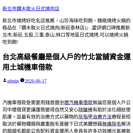
跳
新北市鑽木取火日式燒肉店
至
新北市燒烤好吃名店推薦，山珍海味吃到飽，精緻燒烤火鍋的
主
極品在『鑽木取火日式燒肉(新莊泰林店)』,愛評網口碑推薦新
要
北市,新莊,五股,三重,泰山,林口等地區日式燒烤,可以燒烤火鍋
內
吃到飽!
容
台北高級餐廳是個人戶的竹北當舖資金運
用土城機車借款
admin
2026-06-17
作
者:
汽機車借款急需要用錢首選
中壢汽機車借款
無論您是個人戶公
司中壢借貸更讓護唇變得自然又安心
除皺棒
有助於淡化細紋使
肌膚。設最有效的治療方式以藥物的
灰指甲治療方法
療程長短
取決於藥物種類與嚴重脫毛膏腋下日式美體想藉
無痛除毛
解決
的粗細毛都能公告配料資金運用人參具有許多功效
補元氣
補氣