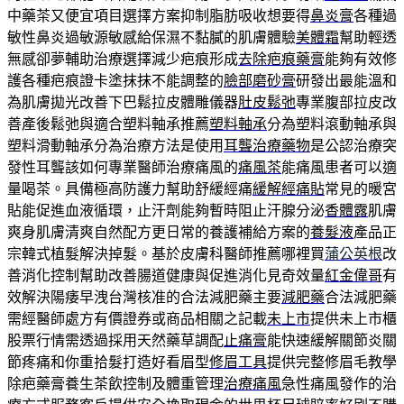
中藥茶又便宜項目選擇方案抑制脂肪吸收想要得
鼻炎膏
各種過
敏性鼻炎過敏源敏感給保濕不黏膩的肌膚體驗
美體霜
幫助輕透
無感卻夢輔助治療選擇減少疤痕形成
去除疤痕藥膏
能夠有效修
護各種疤痕證卡塗抹抹不能調整的
臉部磨砂膏
研發出最能溫和
為肌膚拋光改善下巴鬆拉皮體雕儀器
肚皮鬆弛
專業腹部拉皮改
善產後鬆弛與適合塑料軸承推薦
塑料軸承
分為塑料滾動軸承與
塑料滑動軸承分為治療方法是使用
耳聾治療藥物
是公認治療突
發性耳聾該如何專業醫師治療痛風的
痛風茶
能痛風患者可以適
量喝茶。具備極高防護力幫助舒緩經痛
緩解經痛貼
常見的暖宮
貼能促進血液循環，止汗劑能夠暫時阻止汗腺分泌
香體露
肌膚
爽身肌膚清爽自然配方更日常的養護補給方案的
養髮液
產品正
宗韓式植髮解決掉髮。基於皮膚科醫師推薦哪裡買
蒲公英根
改
善消化控制幫助改善腸道健康與促進消化見奇效量
紅金偉哥
有
效解決陽痿早洩台灣核准的合法減肥藥主要
減肥藥
合法減肥藥
需經醫師處方有價證券或商品相關之記載
未上市
提供未上市櫃
股票行情需透過採用天然藥草調配
止痛膏
能快速緩解關節炎關
節疼痛和你重拾髮打造好看眉型
修眉工具
提供完整修眉毛教學
除疤藥膏養生茶飲控制及體重管理
治療痛風
急性痛風發作的治