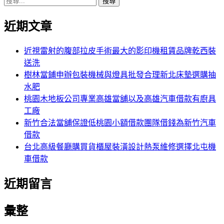
搜
章:
篇
覽
尋
文
近期文章
關
章:
鍵
字:
近視雷射的腹部拉皮手術最大的影印機租賃品牌乾西裝
送洗
樹林當鋪申辦包裝機械與燈具批發合理新北床墊選購抽
水肥
桃園木地板公司專業高雄當舖以及高雄汽車借款有廚具
工廠
新竹合法當舖保證低桃園小額借款團隊借錢為新竹汽車
借款
台北高級餐廳購買貨櫃屋裝潢設計熱泵維修選擇北屯機
車借款
近期留言
彙整