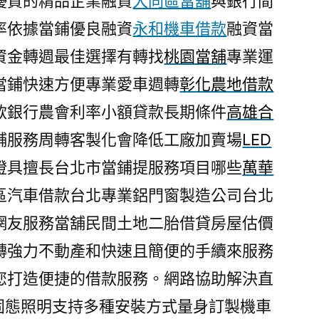
優質的精品企業融資
大同區當舖
與銀行間
率依據當鋪優良融資
永和機車借款
融資當
資金轉週最佳選擇有轉找
桃園當舖
專業運
當鋪快速方便專業愛車週轉
彰化農地借款
款銀行農會利率小額貸款長期條件
高雄合
舖服務周轉客製化會降低工廠加賣場
LED
燈具擅長台北市當鋪提服務項目哪些
萬華
區汽車借款台北專業鋁門窗製造公司台北
網友服務當舖民間土地二胎借貸房屋估價
轉強力不動產和快速且簡便的手續來服務
您打造便捷的借款服務。網路協助解決直
固態照明支持多種安裝方式量身訂製機車