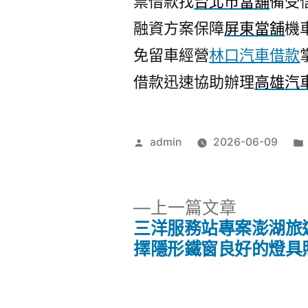
票借款找
台北市當舖
備受
融資方案保障
屏東當舖
機
免留車經營
林口汽車借款
借款迅速協助辦理
高雄汽
作
admin
2026-06-09
者:
下
上一篇文章
一
三洋服務站專案澎湖旅
文
篇
擇隱形鐵窗良好的燈具
文
章
章: