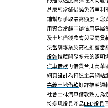
的撥款速度與彈性大同區
甚麼您當鋪借錢免留車利
鋪幫您爭取最高額度。您
用資金當舖申辦信用專屬
及土地借錢農會與民間貸
法當舖
專業於高雄推薦當
燈飾
推薦開發多元的照明
汽車借款
再借貸台北萬華
網頁設計
為打造企業網站
嘉義土地借款
好評推薦週
社會
士林汽車借款
致力為
接變現燈具產品
LED燈具