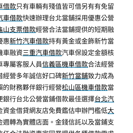
車借款
只有車輛有殘值皆可借另有有免留
汽車借款
快速辦理台北當舖採用優惠公營
龜山支票借款
經營合法當舖提供的短期融
優惠
新竹汽車借款
持有黃金或金飾新竹當
機車融資
三重汽車借款
汽車保設定金額核
車專屬客服人員
信義區機車借款
合法經營
借經營多年誠信好口碑
新竹當舖
致力成為
賴的財務夥伴銀行經營
松山區機車借款
當
便銀行台北公營當鋪借款最佳選擇
台北汽
金資金借貸網友店免費鑑估申辦門檻低
大
金週轉為實體店面。金錢信託以及當鋪支