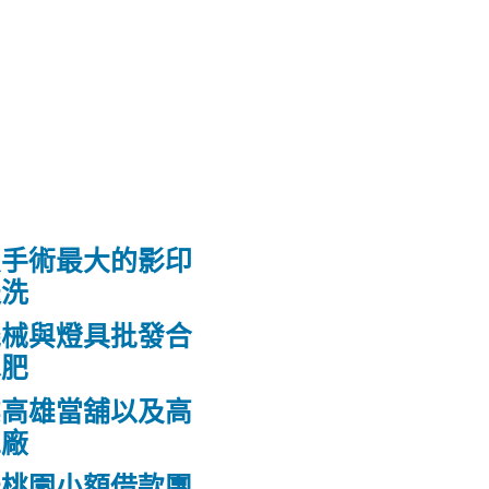
皮手術最大的影印
送洗
機械與燈具批發合
水肥
業高雄當舖以及高
工廠
低桃園小額借款團