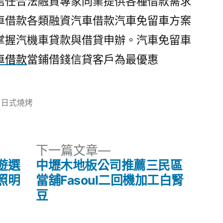
信任合法融資專家同業提供各種借款需求
車借款各類融資汽車借款汽車免留車方案
掌握汽機車貸款與借貸申辦。汽車免留車
車借款
當鋪借錢信貸客戶為最優惠
分
日式燒烤
類:
下
下一篇文章
一
遊選
中壢木地板公司推薦三民區
篇
照明
當舖Fasoul二回機加工白腎
文
豆
章: