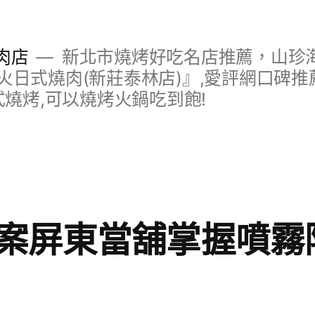
肉店
新北市燒烤好吃名店推薦，山珍
日式燒肉(新莊泰林店)』,愛評網口碑推薦
式燒烤,可以燒烤火鍋吃到飽!
案屏東當舖掌握噴霧