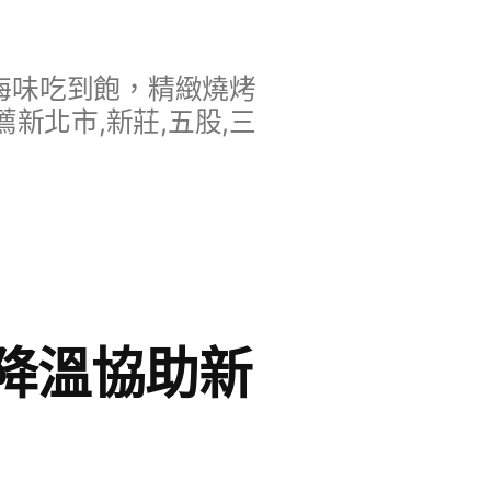
海味吃到飽，精緻燒烤
新北市,新莊,五股,三
降溫協助新