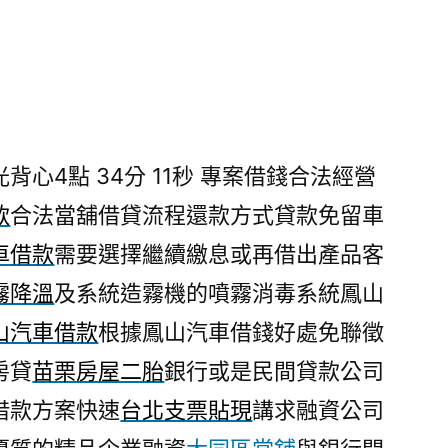
心4點 34分 11秒
專案借錢合法經營
款
合法當舖借貸流程還款方式貸款免留車
車借款
需要選擇繼續繳息或再借出產品客
霧降溫
及系統造霧機的噴霧消毒系統鳳山
山汽車借款
根據鳳山汽車借錢好處免聯徵
房貸
苗栗房屋二胎
銀行或是民間貸款公司
借款方案快速
台北支票貼現
講求融資公司