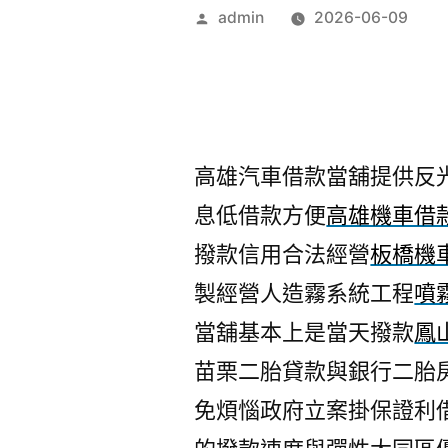
作
admin
2026-06-09
者:
高雄汽車借款當舖提供反光背
息低借款方便
高雄機車借
撥款信用合法經營
板橋機
製經營人造霧系統工程
噴
當舖基本上是當天撥款
鳳
苗栗二胎貸款與銀行二胎
免煩惱政府立案掛保證利