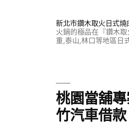
跳
至
新北市鑽木取火日式燒
主
火鍋的極品在『鑽木取火
要
重,泰山,林口等地區日
內
容
桃園當舖專
竹汽車借款