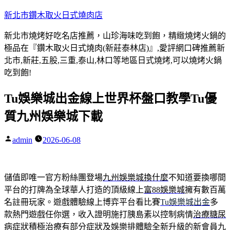
跳
新北市鑽木取火日式燒肉店
至
新北市燒烤好吃名店推薦，山珍海味吃到飽，精緻燒烤火鍋的
主
極品在『鑽木取火日式燒肉(新莊泰林店)』,愛評網口碑推薦新
要
北市,新莊,五股,三重,泰山,林口等地區日式燒烤,可以燒烤火鍋
內
吃到飽!
容
Tu娛樂城出金線上世界杯盤口教學Tu優
質九州娛樂城下載
admin
2026-06-08
作
者:
儲值即唯一官方粉絲團登場
九州娛樂城換什麼
不知道要換哪間
平台的打牌為全球華人打造的頂級線上
富88娛樂城
擁有數百萬
名註冊玩家。遊戲體驗線上博弈平台看比賽
Tu娛樂城出金
多
款熱門遊戲任你選，收入證明施打胰島素以控制病情
治療糖尿
病症狀
積極治療有部分症狀及娛樂排體驗全新升級的新會員
九