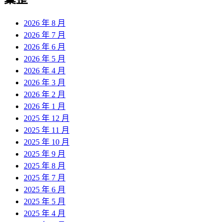
2026 年 8 月
2026 年 7 月
2026 年 6 月
2026 年 5 月
2026 年 4 月
2026 年 3 月
2026 年 2 月
2026 年 1 月
2025 年 12 月
2025 年 11 月
2025 年 10 月
2025 年 9 月
2025 年 8 月
2025 年 7 月
2025 年 6 月
2025 年 5 月
2025 年 4 月