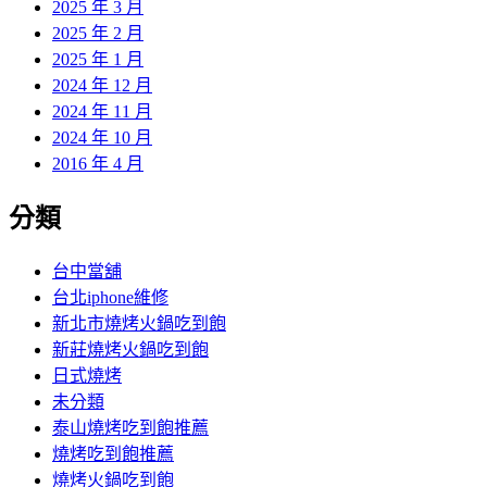
2025 年 3 月
2025 年 2 月
2025 年 1 月
2024 年 12 月
2024 年 11 月
2024 年 10 月
2016 年 4 月
分類
台中當舖
台北iphone維修
新北市燒烤火鍋吃到飽
新莊燒烤火鍋吃到飽
日式燒烤
未分類
泰山燒烤吃到飽推薦
燒烤吃到飽推薦
燒烤火鍋吃到飽