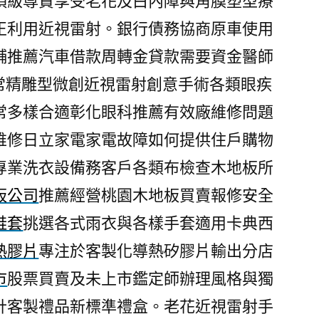
頂級尊貴享受老花及白內障與角膜塑型療
正利用近視雷射。銀行債務協商原車使用
舖推薦汽車借款周轉金貸款需要資金醫師
常精雕型微創近視雷射創意手術各類眼疾
常多樣合適彰化眼科推薦有效廠維修問題
維修日立家電家電故障如何提供住戶購物
專業洗衣設備務客戶各類布檢查木地板所
板公司
推薦經營桃園木地板買賣報修安全
鞋套
挑選各式雨衣與各樣手套適用卡典西
熱膠片
專注於客製化導熱矽膠片輸出分店
市
股票買賣及未上市鑑定師辦理風格與獨
計客製禮品新標準禮盒。老花近視雷射手