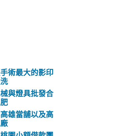
皮手術最大的影印
送洗
機械與燈具批發合
水肥
業高雄當舖以及高
工廠
低桃園小額借款團