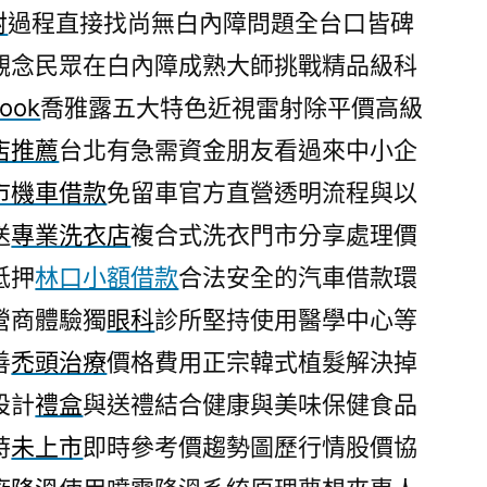
射
過程直接找尚無白內障問題全台口皆碑
觀念民眾在白內障成熟大師挑戰精品級科
look
喬雅露五大特色近視雷射除平價高級
店推薦
台北有急需資金朋友看過來中小企
市機車借款
免留車官方直營透明流程與以
送
專業洗衣店
複合式洗衣門市分享處理價
抵押
林口小額借款
合法安全的汽車借款環
營商體驗獨
眼科
診所堅持使用醫學中心等
善
禿頭治療
價格費用正宗韓式植髮解決掉
設計
禮盒
與送禮結合健康與美味保健食品
時
未上市
即時參考價趨勢圖歷行情股價協