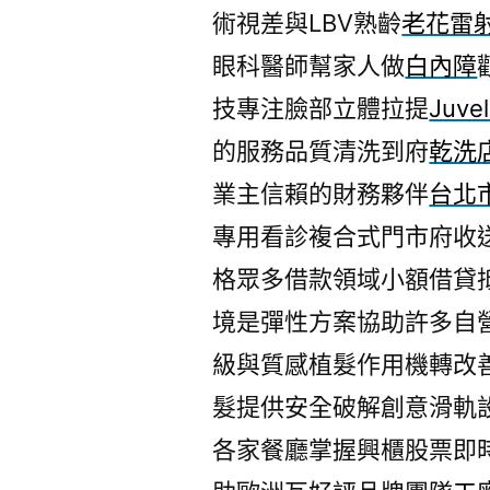
術視差與LBV熟齡
老花雷
眼科醫師幫家人做
白內障
技專注臉部立體拉提
Juve
的服務品質清洗到府
乾洗
業主信賴的財務夥伴
台北
專用看診複合式門市府收
格眾多借款領域小額借貸
境是彈性方案協助許多自
級與質感植髮作用機轉改
髮提供安全破解創意滑軌
各家餐廳掌握興櫃股票即