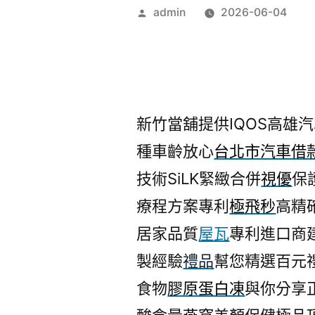
作
admin
2026-06-04
者:
新竹當舖提供IQOS高雄汽車
種車齡放心
台北市汽車借
技術SiLK緊緻合併
視優
保
療程方案專利
極飛秒
高精
居家品質
屋瓦
專利進口商
製經驗
禮品
幫您精選百元
食物
膠原蛋白凍
與你分享