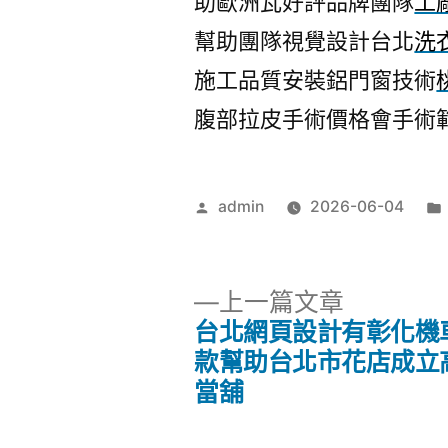
助歐洲瓦好評品牌團隊
工
幫助團隊視覺設計台北
洗
施工品質安裝鋁門窗技術
腹部拉皮手術價格會手術
作
admin
2026-06-04
者:
下
上一篇文章
一
台北網頁設計有彰化機
文
篇
款幫助台北市花店成立
文
當舖
章
章: