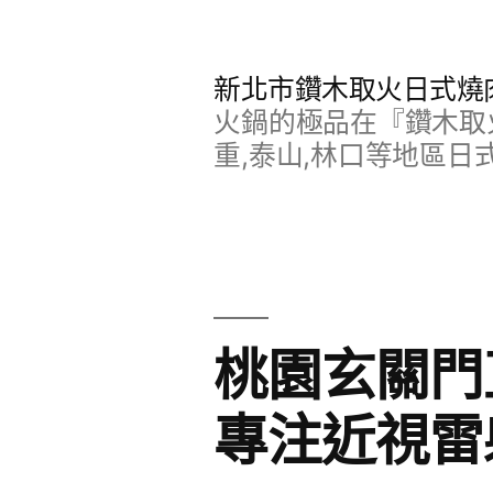
跳
至
新北市鑽木取火日式燒
主
火鍋的極品在『鑽木取火
要
重,泰山,林口等地區日
內
容
桃園玄關門
專注近視雷