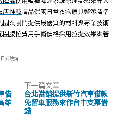
廠降溫
使用噴霧降溫系統原理夢想來專人
衣店推薦
精品保養日常衣物寢具整潔精準
桃園玄關門
提供最優質的材料與專業技術
範圍
腹拉費用
手術價格採用拉提效果顯著
分
日式燒烤
類:
下
下一篇文章
一
車借
台北當舖提供新竹汽車借款
篇
高雄
免留車服務來作台中支票借
文
錢
章: