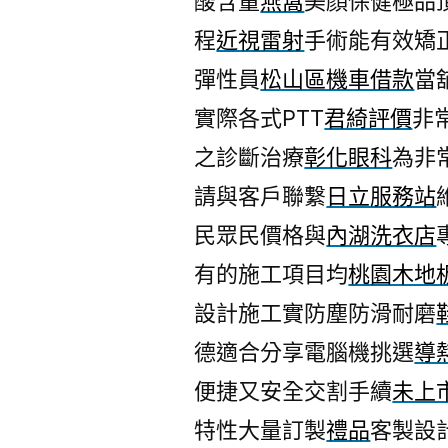
酸含量
燕窩
美顏保健極品
程
近視雷射
手術能有效矯
彈性員
松山區機車借款
當
實際各式PTT
君綺評價
非
之診斷治療
彰化眼科
為非
請與客戶聯繫
日立服務站
民眾民價格與
內湖洗衣店
有的施工項目均
桃園木地
設計施工實防塵防滑耐磨
德適合分享電腦機挑選
導
便捷又安全交割手續
未上
特性大量訂製
禮品
客製設