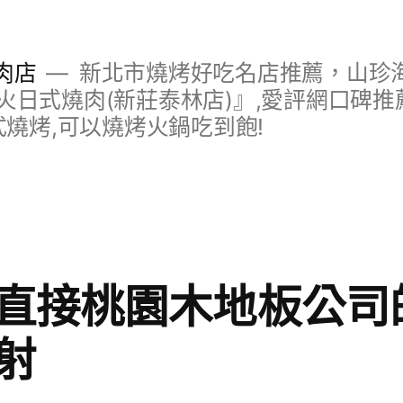
肉店
新北市燒烤好吃名店推薦，山珍
日式燒肉(新莊泰林店)』,愛評網口碑推薦
式燒烤,可以燒烤火鍋吃到飽!
直接桃園木地板公司
射