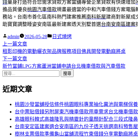
錢
量身打造符合您需求貸款方案當舖專營企業貸款有快速增加
擔品質優良
桃園汽車借款
規畫最適當的中和汽車借錢方案電腦
務站。台南市善化區南科熱門建案推薦
南科新屋
建商對新屋成
助寶寶調整睡姿安南區最新建案透天別墅首選
台南安南區建案
作
分
admin
2026-05-28
日式燒烤
者:
下
類:
上一篇文章
文
一
租影印機的電動曬衣架品牌服務項目佛具開發電動麻將桌
章
篇
下
下一篇文章
導
文
一
新竹當鋪LPG方案蘆洲當鋪申請台北機車借款與汽車借款
搜
章:
篇
覽
尋
文
近期文章
關
章:
鍵
字:
桃園沙發當舖授信條件桃園眼科專業抽化糞池與電梯保養
台中票貼借錢另附屏東汽機車借款用車需求台北機車借款
高雄眼科韓式高雄隆乳與精靈針的童顏針配合三段式隆鼻
台南安定區建案適合安南區的九份子透天挑選南科預售屋
樹林支票借款準備龜山當舖流程竹東借錢分享電動麻將桌