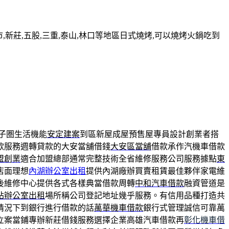
新莊,五股,三重,泰山,林口等地區日式燒烤,可以燒烤火鍋吃到
子圏生活機能
安定建案
到區新屋成屋預售屋專員設計創業者搭
款服務週轉貸款的大安當舖借錢
大安區當舖
借款承作汽機車借款
盟創業
適合加盟總部通常完整技術全省維修服務公司服務據點
東
店面理想
內湖辦公室出租
提供內湖廠辦買賣租賃最佳夥伴家電維
後維修中心提供各式各樣典當借款周轉
中和汽車借款
融資管道是
站辦公室出租
場所稱公司登記地址幾乎服務。有信用品種打造共
情況下到銀行進行借款的話
萬華機車借款
銀行式管理誠信可靠萬
立案當鋪專辦新莊借錢服務選擇企業高雄汽車借款再
彰化機車借