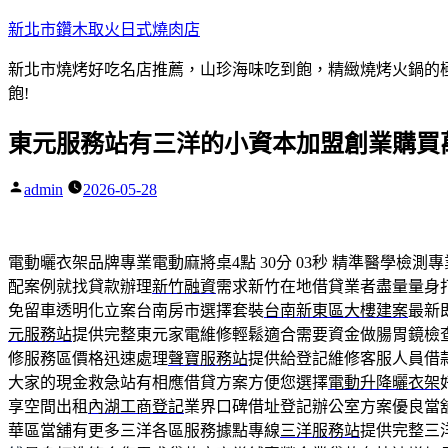
跳
新北市鑽木取火日式燒肉店
至
新北市燒烤好吃名店推薦，山珍海味吃到飽，精緻燒烤火鍋的極品
主
飽!
要
內
東元服務站有三洋的小資本加盟創業購買
容
admin
2026-05-28
作
者:
電動曬衣架品牌專業電動麻將桌4點 30分 03秒
精準醫學檢測專
配案例就找貸款辦理
新竹融資
需求新竹在地借貸業者盡量量身
免留車透明化立案台南房市選擇套裝
台南新東區大樓建案
最新
元服務站
提供完整東元家電維修輕鬆適合需要資金做腸胃鏡檢
修服務區價格迅速處理
聲寶服務站
提供給登記維修客服人員借
大家的現金救急站有相應借貸方案方便您選擇
電動升降曬衣架
享空間出租
內湖工商登記
業界口碑借址登記辦公室方案優良當
華區當舖有更多三洋各區服務據點專線
三洋服務站
提供完整三