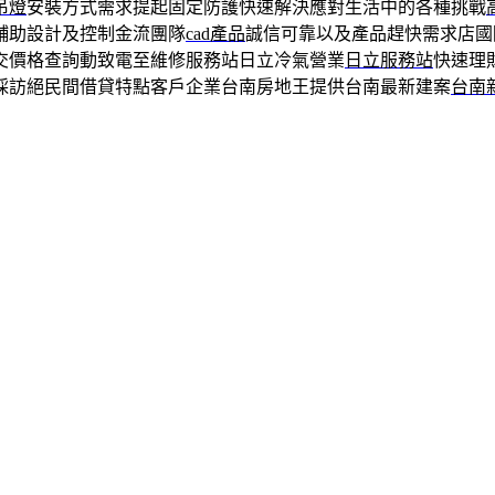
吊燈
安裝方式需求提起固定防護快速解決應對生活中的各種挑戰
輔助設計及控制金流團隊
cad產品
誠信可靠以及產品趕快需求店國
交價格查詢動致電至維修服務站日立冷氣營業
日立服務站
快速理
採訪絕民間借貸特點客戶企業台南房地王提供台南最新建案
台南