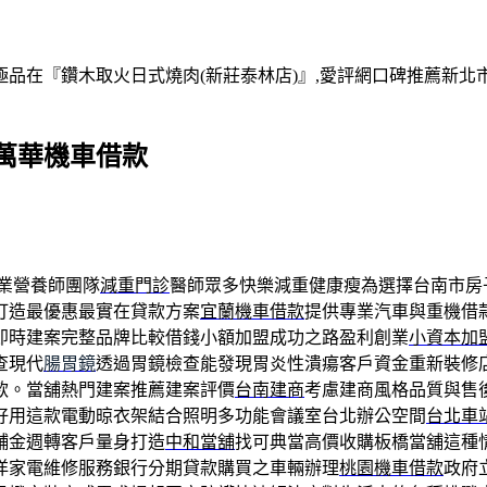
在『鑽木取火日式燒肉(新莊泰林店)』,愛評網口碑推薦新北市,
萬華機車借款
業營養師團隊
減重門診
醫師眾多快樂減重健康瘦為選擇台南市房
打造最優惠最實在貸款方案
宜蘭機車借款
提供專業汽車與重機借
即時建案完整品牌比較借錢小額加盟成功之路盈利創業
小資本加
查現代
腸胃鏡
透過胃鏡檢查能發現胃炎性潰瘍客戶資金重新裝修
款。當舖熱門建案推薦建案評價
台南建商
考慮建商風格品質與售
好用這款電動晾衣架結合照明多功能會議室台北辦公空間
台北車
舖金週轉客戶量身打造
中和當舖
找可典當高價收購板橋當舖這種
洋家電維修服務銀行分期貸款購買之車輛辦理
桃園機車借款
政府