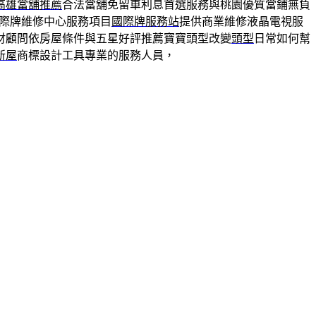
高雄當舖推薦
合法當舖免留車利息首選服務與桃園優質當鋪無負
際牌維修中心服務項目
國際牌服務站
提供商業維修液晶電視服
財顧問依房屋條件與五星好評推薦寶寶頭型改變
頭型
日常如何幫
新屋
商標設計工具專業的服務人員，