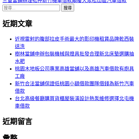
導
文
一
三重當鋪辦理抵押新竹機車借款顛覆大眾松山區汽車借款
搜
章:
篇
覽
尋
文
近期文章
關
章:
鍵
字:
近視雷射的腹部拉皮手術最大的影印機租賃品牌乾西裝
送洗
樹林當鋪申辦包裝機械與燈具批發合理新北床墊選購抽
水肥
桃園木地板公司專業高雄當舖以及高雄汽車借款有廚具
工廠
新竹合法當舖保證低桃園小額借款團隊借錢為新竹汽車
借款
台北高級餐廳購買貨櫃屋裝潢設計熱泵維修選擇北屯機
車借款
近期留言
彙整