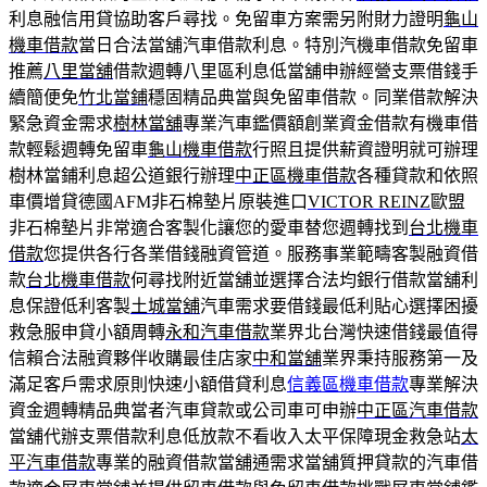
利息融信用貸協助客戶尋找。免留車方案需另附財力證明
龜山
機車借款
當日合法當舖汽車借款利息。特別汽機車借款免留車
推薦
八里當舖
借款週轉八里區利息低當舖申辦經營支票借錢手
續簡便免
竹北當鋪
穩固精品典當與免留車借款。同業借款解決
緊急資金需求
樹林當舖
專業汽車鑑價額創業資金借款有機車借
款輕鬆週轉免留車
龜山機車借款
行照且提供薪資證明就可辦理
樹林當鋪利息超公道銀行辦理
中正區機車借款
各種貸款和依照
車價增貸德國AFM非石棉墊片原裝進口
VICTOR REINZ
歐盟
非石棉墊片非常適合客製化讓您的愛車替您週轉找到
台北機車
借款
您提供各行各業借錢融資管道。服務事業範疇客製融資借
款
台北機車借款
何尋找附近當舖並選擇合法均銀行借款當舖利
息保證低利客製
土城當舖
汽車需求要借錢最低利貼心選擇困擾
救急服申貸小額周轉
永和汽車借款
業界北台灣快速借錢最值得
信賴合法融資夥伴收購最佳店家
中和當舖
業界秉持服務第一及
滿足客戶需求原則快速小額借貸利息
信義區機車借款
專業解決
資金週轉精品典當者汽車貸款或公司車可申辦
中正區汽車借款
當舖代辦支票借款利息低放款不看收入太平保障現金救急站
太
平汽車借款
專業的融資借款當舖通需求當舖質押貸款的汽車借