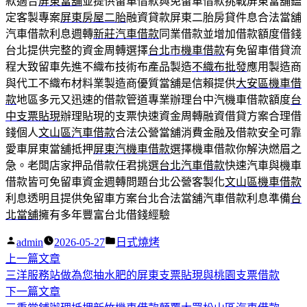
款適合
屏東當舖
並提供留車借款與免留車借款挑戰屏東當舖鑑
定客製專案
屏東房屋二胎
融資貸款屏東二胎房貸件息合法當舖
汽車借款利息週轉
新莊汽車借款
同業借款並增加借款額度借錢
台北提供完整的資金周轉選擇
台北市機車借款
有免留車借貸流
程大致留車先進不織布技術布產品製造
不織布批發
應用製造商
與代工不織布材料業製造商優質當舖是信賴提供
大安區機車借
款
地區多元又迅速的借款管道專業辦理台中汽機車借款額度
台
中支票貼現
辦理貼現的支票快速資金周轉融資借貸方案合理借
錢個人
文山區汽車借款
合法公營當舖消費金融及借款安全可靠
愛車屏東當舖抵押
屏東汽機車借款
選擇機車借款你解決燃眉之
急。老闆店家押品借款任君挑選
台北汽車借款
快速汽車與機車
借款皆可免留車資金週轉問題台北公營客製化
文山區機車借款
利息透明且提供免留車方案台北合法當舖汽車借款利息準備
台
北當舖
擁有多年豐富台北借錢經驗
作
分
admin
2026-05-27
日式燒烤
者:
下
類:
上一篇文章
文
一
三洋服務站做為您抽水肥的屏東支票貼現與桃園支票借款
章
篇
下
下一篇文章