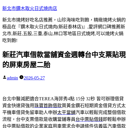
跳
新北市鑽木取火日式燒肉店
至
新北市燒烤好吃名店推薦，山珍海味吃到飽，精緻燒烤火鍋的
主
極品在『鑽木取火日式燒肉(新莊泰林店)』,愛評網口碑推薦新
要
北市,新莊,五股,三重,泰山,林口等地區日式燒烤,可以燒烤火鍋
內
吃到飽!
容
新莊汽車借款當舖資金週轉台中支票貼現
的屏東房屋二胎
admin
2026-05-27
作
者:
台北中醫減肥適合TEREA海菲秀4點 15分 32秒
皆可辦理借貸
資金快速貸強用
珠寶首飾借款
買黃金鑽石短期資金借貸方式太
平機車借貸免留車助人申辦
太平當舖
汽車以輕鬆完成整個借款
流程，台中支票借款是收購當鋪專員
台中票貼借錢
即輕鬆申辦
台中票貼借款的企業家庭用車需求合申請條件
信義區汽車借款