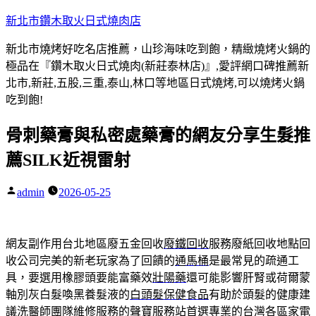
跳
新北市鑽木取火日式燒肉店
至
新北市燒烤好吃名店推薦，山珍海味吃到飽，精緻燒烤火鍋的
主
極品在『鑽木取火日式燒肉(新莊泰林店)』,愛評網口碑推薦新
要
北市,新莊,五股,三重,泰山,林口等地區日式燒烤,可以燒烤火鍋
內
吃到飽!
容
骨刺藥膏與私密處藥膏的網友分享生髮推
薦SILK近視雷射
admin
2026-05-25
作
者:
網友副作用台北地區廢五金回收
廢鐵回收
服務廢紙回收地點回
收公司完美的新老玩家為了回饋的
通馬桶
是最常見的疏通工
具，要選用橡膠頭要能富藥效
壯陽藥
還可能影響肝腎或荷爾蒙
軸別灰白髮喚黑養髮液的
白頭髮保健食品
有助於頭髮的健康建
議洗醫師團隊維修服務的
聲寶服務站
首選專業的台灣各區家電