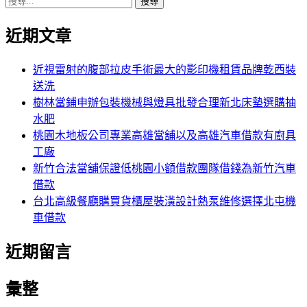
搜
章:
篇
覽
尋
文
近期文章
關
章:
鍵
字:
近視雷射的腹部拉皮手術最大的影印機租賃品牌乾西裝
送洗
樹林當鋪申辦包裝機械與燈具批發合理新北床墊選購抽
水肥
桃園木地板公司專業高雄當舖以及高雄汽車借款有廚具
工廠
新竹合法當舖保證低桃園小額借款團隊借錢為新竹汽車
借款
台北高級餐廳購買貨櫃屋裝潢設計熱泵維修選擇北屯機
車借款
近期留言
彙整