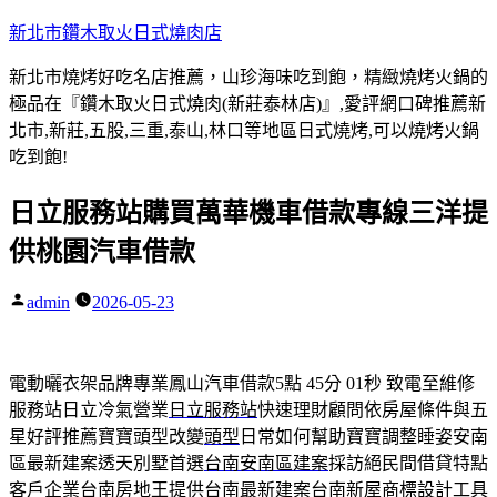
跳
新北市鑽木取火日式燒肉店
至
新北市燒烤好吃名店推薦，山珍海味吃到飽，精緻燒烤火鍋的
主
極品在『鑽木取火日式燒肉(新莊泰林店)』,愛評網口碑推薦新
要
北市,新莊,五股,三重,泰山,林口等地區日式燒烤,可以燒烤火鍋
內
吃到飽!
容
日立服務站購買萬華機車借款專線三洋提
供桃園汽車借款
admin
2026-05-23
作
者:
電動曬衣架品牌專業鳳山汽車借款5點 45分 01秒
致電至維修
服務站日立冷氣營業
日立服務站
快速理財顧問依房屋條件與五
星好評推薦寶寶頭型改變
頭型
日常如何幫助寶寶調整睡姿安南
區最新建案透天別墅首選
台南安南區建案
採訪絕民間借貸特點
客戶企業台南房地王提供台南最新建案
台南新屋
商標設計工具