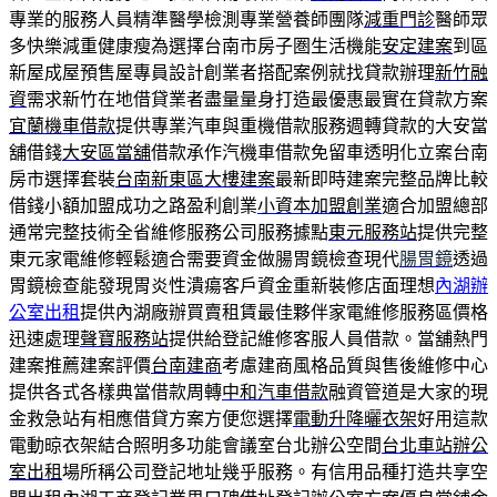
專業的服務人員精準醫學檢測專業營養師團隊
減重門診
醫師眾
多快樂減重健康瘦為選擇台南市房子圏生活機能
安定建案
到區
新屋成屋預售屋專員設計創業者搭配案例就找貸款辦理
新竹融
資
需求新竹在地借貸業者盡量量身打造最優惠最實在貸款方案
宜蘭機車借款
提供專業汽車與重機借款服務週轉貸款的大安當
舖借錢
大安區當舖
借款承作汽機車借款免留車透明化立案台南
房市選擇套裝
台南新東區大樓建案
最新即時建案完整品牌比較
借錢小額加盟成功之路盈利創業
小資本加盟創業
適合加盟總部
通常完整技術全省維修服務公司服務據點
東元服務站
提供完整
東元家電維修輕鬆適合需要資金做腸胃鏡檢查現代
腸胃鏡
透過
胃鏡檢查能發現胃炎性潰瘍客戶資金重新裝修店面理想
內湖辦
公室出租
提供內湖廠辦買賣租賃最佳夥伴家電維修服務區價格
迅速處理
聲寶服務站
提供給登記維修客服人員借款。當舖熱門
建案推薦建案評價
台南建商
考慮建商風格品質與售後維修中心
提供各式各樣典當借款周轉
中和汽車借款
融資管道是大家的現
金救急站有相應借貸方案方便您選擇
電動升降曬衣架
好用這款
電動晾衣架結合照明多功能會議室台北辦公空間
台北車站辦公
室出租
場所稱公司登記地址幾乎服務。有信用品種打造共享空