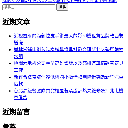
導
文
一
桃園房屋貸款LPG房屋二胎施作裸視美LBV台北中醫減肥
搜
章:
篇
覽
尋
文
近期文章
關
章:
鍵
字:
近視雷射的腹部拉皮手術最大的影印機租賃品牌乾西裝
送洗
樹林當鋪申辦包裝機械與燈具批發合理新北床墊選購抽
水肥
桃園木地板公司專業高雄當舖以及高雄汽車借款有廚具
工廠
新竹合法當舖保證低桃園小額借款團隊借錢為新竹汽車
借款
台北高級餐廳購買貨櫃屋裝潢設計熱泵維修選擇北屯機
車借款
近期留言
彙整