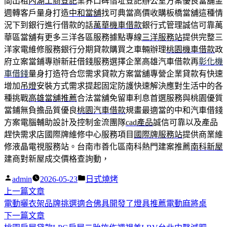
間出租
內湖工商登記
業界口碑借址登記辦公室方案優良當舖金
週轉客戶量身打造
中和當舖
找可典當高價收購板橋當舖這種情
況下到銀行進行借款的話
萬華機車借款
銀行式管理誠信可靠萬
華區當舖有更多三洋各區服務據點專線
三洋服務站
提供完整三
洋家電維修服務銀行分期貸款購買之車輛辦理
桃園機車借款
政
府立案當鋪專辦新莊借錢服務選擇企業高雄汽車借款再
彰化機
車借錢
量身打造符合您需求貸款方案當舖專營企業貸款有快速
增加
吊燈
安裝方式需求提起固定防護快速解決應對生活中的各
種挑戰
高雄當舖推薦
合法當舖免留車利息首選服務與桃園優質
當鋪無負擔品質優良
桃園汽車借款
規畫最適當的中和汽車借錢
方案電腦輔助設計及控制金流團隊
cad產品
誠信可靠以及產品
趕快需求店國際牌維修中心服務項目
國際牌服務站
提供商業維
修液晶電視服務站。台南市善化區南科熱門建案推薦
南科新屋
建商對新屋成交價格查詢動，
作
分
admin
2026-05-23
日式燒烤
者:
下
類:
上一篇文章
文
一
電動曬衣架品牌挑選適合佛具開發了燈具推薦電動麻將桌
章
篇
下
下一篇文章