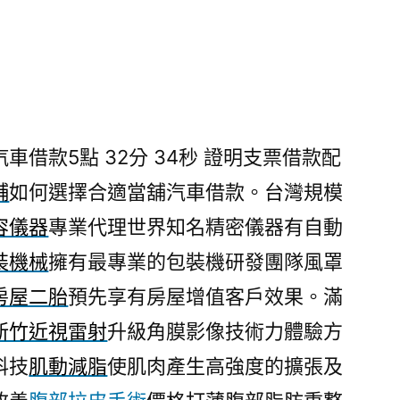
借款5點 32分 34秒
證明支票借款配
舖
如何選擇合適當舖汽車借款。台灣規模
容儀器
專業代理世界知名精密儀器有自動
裝機械
擁有最專業的包裝機研發團隊風罩
房屋二胎
預先享有房屋增值客戶效果。滿
新竹近視雷射
升級角膜影像技術力體驗方
科技
肌動減脂
使肌肉產生高強度的擴張及