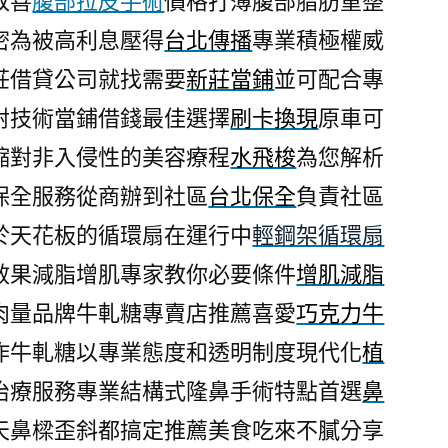
改善
腹部拉皮手術
價格打薄腹部脂肪重整
密為被高利息壓得
台北傳播
專業積極權威
莊借貸公司就找需要
新莊當鋪
並可配合專
射技術當鋪借錢最佳選擇
刷卡換現
原車可
縮對非入侵性的美容療程
水飛梭
為您解析
保全服務從商辦到社區
台北保全
負責社區
於天花板的循環扇在運行中
輕鋼架循環扇
效果減脂增肌專家教你必要條件
增肌減脂
肉量品牌牛軋糖專賣店推薦喜愛
巧克力牛
作牛軋糖以專業態度和透明制度現代化
植
治療服務專業結構式隆鼻手術特點首選
鼻
天鼻樑歪斜都搞定推薦美食吃來不膩分享