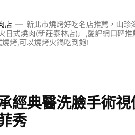
肉店
新北市燒烤好吃名店推薦，山珍
日式燒肉(新莊泰林店)』,愛評網口碑推薦
式燒烤,可以燒烤火鍋吃到飽!
承經典醫洗臉手術視
菲秀