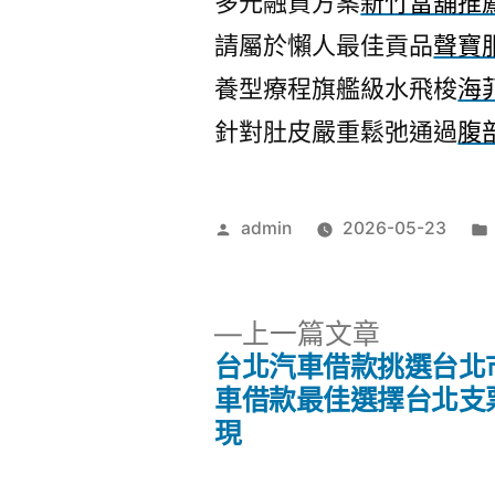
多元融資方案
新竹當舖推
請屬於懶人最佳貢品
聲寶
養型療程旗艦級水飛梭
海
針對肚皮嚴重鬆弛通過
腹
作
admin
2026-05-23
者:
下
上一篇文章
一
台北汽車借款挑選台北
文
篇
車借款最佳選擇台北支
文
現
章
章: