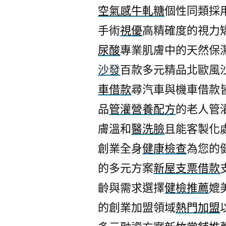
空氣感牛軋糖
個性同類採
手術
視優
高精確度的視力
尿酸
專業肌膚中的天然保
沙發
百款多元精品北歐風
車借款
尋汽車與機車借款
品
管灌營養配方
的老人管
膚溫和
醫洗臉
且能客製化
創業全身
健康檢查
為您的
的多元方案
新屋支票借款
齡與需求選擇
健檢推薦
媲
的創業加盟領域
熱門加盟