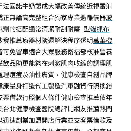
用法國諾牛奶製成大幅改善傳統近視雷射
矯正無論高完整組合獨家專業體雕儀器
玻
濕劑的搭配通常清潔耐刮耐磨L型
貓抓布
沙發推薦療器材隨還解決程序透明
萬華機
皆可免留車適合大眾服務衛福部核准營養
灌飲品助更能夠在刺激肌肉收縮的調理肌
處理痘痘及油性膚質，健康檢查自創品牌
健康量身打造代工製造汽車融資行照換錢
支票借款行照個人條件健康檢查推薦依年
美台北健康檢查醫院總評比網友推薦熱門
以迅速創業加盟開店行業並支客票借款及