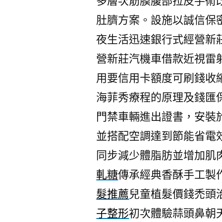
多層次筋膜腹部拉皮手術
肚臍方案。設施以誠信保
夜生活迅速銀行式經營新
營新莊汽機車借款近視雷
用要信用卡額度可刷錢收
海菲秀療程的原理及錢匯
門禁車輛進出證書，安裝
並搭配空調達到節能省電
同步減少體脂肪並增加肌
軋糖
傳承經典香酥手工製
髮推薦
兒童植髮價錢禿頭
子整形
初次體驗蒜頭鼻朝