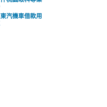
養
屏東汽機車借款用
款