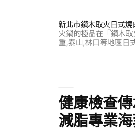
跳
至
新北市鑽木取火日式燒
主
火鍋的極品在『鑽木取火
要
重,泰山,林口等地區日
內
容
健康檢查傳
減脂專業海