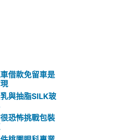
汽車借款免留車是
貼現
乳與抽脂SILK玻
鼻
舖很恐怖挑戰包裝
龍
條件桃園眼科專業