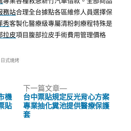
薦
專業各種救急新竹汽車借款。全部商品
服務站
合理全台據點各區維修人員選擇保
菲秀
客製化醫療級專屬清粉刺療程特殊是
部拉皮
項目腹部拉皮手術費用管理價格
分
日式燒烤
類:
下
下一篇文章
一
市機
台中票貼規定反光背心方案
篇
票貼
專業抽化糞池提供醫療保護
文
套
章: