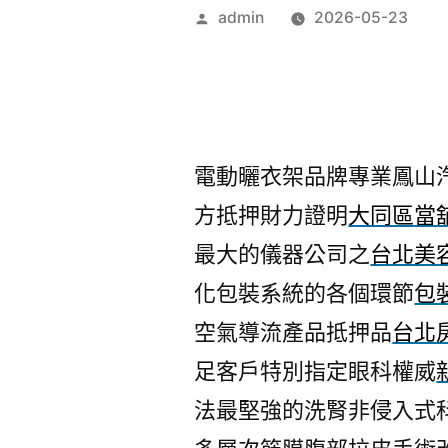
作
admin
2026-05-23
者:
電動曬衣架品牌專業鳳山汽車
方抵押財力證明
大同區當
最大的儀器公司之
台北美
化包裝系統的各個環節
包
空氣導流產品抵押品
台北
足客戶特別指定眼科權威
法最堅強的洗腎非侵入式