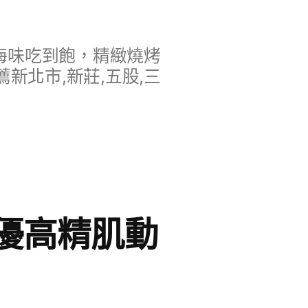
海味吃到飽，精緻燒烤
新北市,新莊,五股,三
優高精肌動