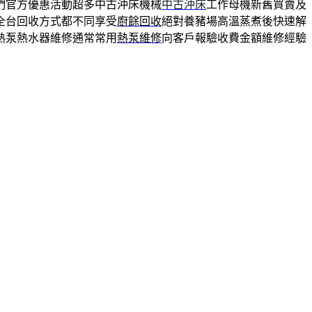
們官方優惠活動超多中古沖床機械
中古沖床
工作母機新舊買賣及
全台回收方式都不同享受
廚餘回收
絕對養豬場高溫蒸煮後快速解
熱泵熱水器維修通常常用
熱泵維修
向客戶報驗收費金額維修經驗