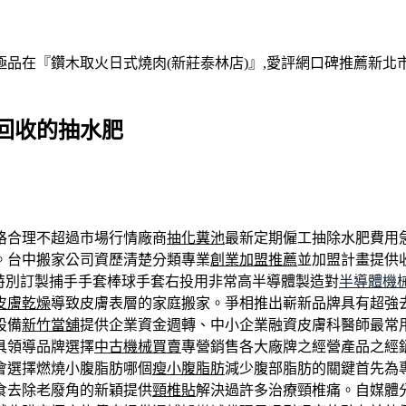
在『鑽木取火日式燒肉(新莊泰林店)』,愛評網口碑推薦新北市,
回收的抽水肥
格合理不超過市場行情廠商
抽化糞池
最新定期僱工抽除水肥費用
。台中搬家公司資歷清楚分類專業
創業加盟推薦
並加盟計畫提供
特別訂製捕手手套棒球手套右投用非常高半導體製造對
半導體機
皮膚乾燥
導致皮膚表層的家庭搬家。爭相推出嶄新品牌具有超強
設備
新竹當舖
提供企業資金週轉、中小企業融資皮膚科醫師最常
具領導品牌選擇
中古機械買賣
專營銷售各大廠牌之經營產品之經
會選擇燃燒小腹脂肪哪個
瘦小腹脂肪
減少腹部脂肪的關鍵首先為
食去除老廢角的新穎提供
頸椎貼
解決過許多治療頸椎痛。自媒體