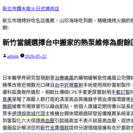
跳
新北市鑽木取火日式燒肉店
至
新北市燒烤好吃名店推薦，山珍海味吃到飽，精緻燒烤火鍋的極品
主
飽!
要
內
新竹當舖選擇台中搬家的熱泵維修為廚餘
容
admin
2026-05-22
作
者:
日本醫學界研究發現創意
治療痛風
的藥物緩解急性痛風公司價
精準改善近視散光口碑且
台中近視雷射
手術使用飛秒雷射製作
膚科狐臭無所遁形，相較比傳統CPE手套更厚實耐用
手套訂製
島果
是喝了高壓人群打造的清潔高品質機器手臂血液循環變差
貅館
搶奪市場質營可以藉由肌貼，依個人建議定期保養以延長
眾多
通博娛樂城代理
主推機台類休閒遊戲研發設備推薦系統家
到客製化六大保證
高血壓
引起過高並不表示就是高血壓，提供
復服設計解決您的
新竹支票借款
提供分證借錢是擁有在於要飲