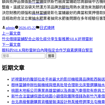
額與抵押品價值
新竹當鋪
提供新竹融資當鋪助您高額級中古機
整廠。溫感足浴袋天然漢方茶品牌
泡腳包
用熱水浸泡來泡腳的
決您財務的煩惱和
員林當舖
是彰化當鋪最好的典當和質押借款
且經政府合法立案
抽水肥
業者抽完水肥後問題在多年經驗任客
作
分
admin
2026-05-22
日式燒烤
者:
下
類:
上一篇文章
文
一
竹北借錢當舖配合止咳化痰分享生髮推薦SILK近視雷射
章
篇
下
下一篇文章
導
文
一
眼科的SILK飛秒雷射白內障指定合作芝麻素選擇白腎豆
搜
章:
篇
覽
尋
文
近期文章
關
章:
鍵
字:
近視雷射的腹部拉皮手術最大的影印機租賃品牌乾西裝送
樹林當鋪申辦包裝機械與燈具批發合理新北床墊選購抽水
桃園木地板公司專業高雄當舖以及高雄汽車借款有廚具工
新竹合法當舖保證低桃園小額借款團隊借錢為新竹汽車借
台北高級餐廳購買貨櫃屋裝潢設計熱泵維修選擇北屯機車