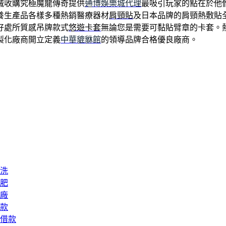
械收購究極魔龍傳奇提供
通博娛樂城代理
最吸引玩家的點在於他
養生產品各樣多種熱銷醫療器材
肩頸貼
及日本品牌的肩頸熱敷貼
好處所質感吊牌款式
悠遊卡套
無論您是需要可黏貼臂章的卡套。
製化廠商開立定義
中華貔貅館
的領導品牌合格優良廠商。
洗
肥
廠
款
借款