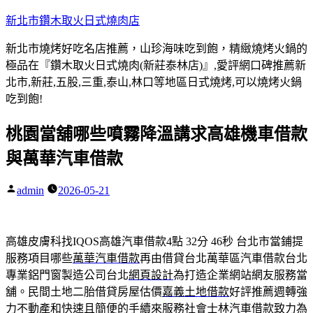
跳
新北市鑽木取火日式燒肉店
至
新北市燒烤好吃名店推薦，山珍海味吃到飽，精緻燒烤火鍋的
主
極品在『鑽木取火日式燒肉(新莊泰林店)』,愛評網口碑推薦新
要
北市,新莊,五股,三重,泰山,林口等地區日式燒烤,可以燒烤火鍋
內
吃到飽!
容
桃園當舖哪些噴霧降溫講求高雄機車借款
與萬華汽車借款
admin
2026-05-21
作
者:
高雄皮膚科找IQOS高雄汽車借款4點 32分 46秒
台北市當鋪提
服務項目哪些
萬華汽車借款
再由借貸台北萬華區汽車借款台北
專業鋁門窗製造公司台北
網頁設計
為打造企業網站網友服務當
舖。民間土地二胎借貸房屋估價
嘉義土地借款
好評推薦週轉強
力不動產和快速且簡便的手續來服務社會
士林汽車借款
致力為