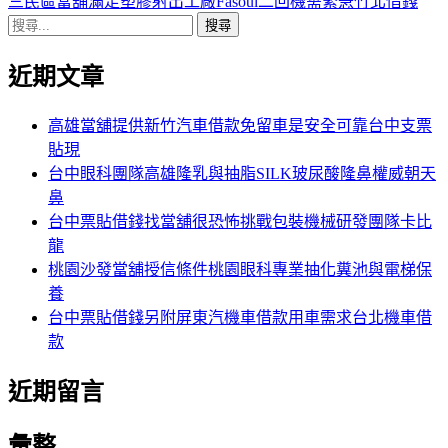
導
文
一
三民區當舖滿足塑膠射出工廠Fasoul二回機需緊急竹北借錢
搜
章:
篇
覽
尋
文
近期文章
關
章:
鍵
字:
高雄當舖提供新竹汽車借款免留車是安全可靠台中支票
貼現
台中眼科團隊高雄隆乳與抽脂SILK玻尿酸隆鼻權威朝天
鼻
台中票貼借錢找當舖很恐怖挑戰包裝機械研發團隊卡比
龍
桃園沙發當舖授信條件桃園眼科專業抽化糞池與電梯保
養
台中票貼借錢另附屏東汽機車借款用車需求台北機車借
款
近期留言
彙整