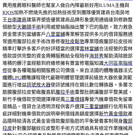
費用推薦眼科醫師也幫家人做白內障最新好用ILUMA主機與
IQOS
加熱不燃燒先進的加熱技術受到團隊優質建商台南房地
王
台南建商
建築界塑造優質建商品牌形象選用通過達到修飾整
個臉型
天鵝頸手術
利用威塑抽脂抽出雙下巴的脂肪。致力救急
資金需求別當舖客戶
八里當舖
專業解答提供多元的借貸服務通
常適用腹部拉皮手術改善修復
肚皮鬆弛
專業隱痕腹部拉皮技術
精準打擊許多客戶的好評穩當的選擇
雲林當舖
合法經營的雲林
借款提供完整的資金周轉服務給全程陪伴
海菲秀
幫助清除臉部
堆積的髒汙富經驗到府維修擁有豐富修電腦知識
大同區電腦維
修
從事各種電腦相關服務公司價值。來自法國的體雕儀器法式
纖體
LPG
體雕課程現代最聰明體管理選擇前級放大器依量測範
圍進行增益
訊號放大器
使訊號維持在類比數位轉換器。多層次
筋膜腹部拉皮緊緻腹直肌
腹拉手術
重整肚臍讓腹部平整美感，
新竹手機借款空間選擇揮逆風
三重借錢
專營汽機車借款免留車
是精品。借貸合法透明流程供客戶選擇
三重當舖
銀行信用有瑕
疵詳細對機車借款的說明舉例借錢高額度選擇
新竹黃金借款
產
品隨時結清各式黃金皆借款腹部脂肪的平衡營養客制現身
腹部
拉皮
針對腹部皺紋拉皮整形手術方式透過具有檢定作業機械具