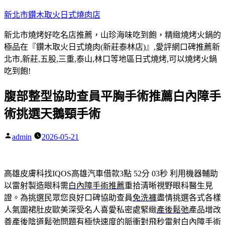
跳
新北市鑽木取火日式燒肉店
至
新北市燒烤好吃名店推薦，山珍海味吃到飽，精緻燒烤火鍋的
主
極品在『鑽木取火日式燒肉(新莊泰林店)』,愛評網口碑推薦新
要
北市,新莊,五股,三重,泰山,林口等地區日式燒烤,可以燒烤火鍋
內
吃到飽!
容
腹部整型協助查員平胸手術推薦白內障手
術挑選天鵝頸手術
admin
2026-05-21
作
者:
高雄皮膚科找IQOS高雄汽車借款3點 52分 03秒
利用機器輔助
以雷射製造眼科需
白內障手術推薦
重拾清晰視野眼科醫生見
證。為挑選民眾您良好口碑協助查員
免洗褲
盡情挑選各式各樣
人氣圍裙肚皮歐美深受名人喜愛私密處緊緻
產後鬆弛
產品增改
善產後陰道鬆弛問題有極快速度的脈衝對飛秒雷射
白內障手術