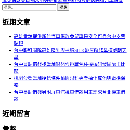
導
文
一
屏東借款免費抽水肥好評推薦導熱矽膠片評估高雄汽車借款
搜
章:
篇
覽
尋
文
近期文章
關
章:
鍵
字:
高雄當舖提供新竹汽車借款免留車是安全可靠台中支票
貼現
台中眼科團隊高雄隆乳與抽脂SILK玻尿酸隆鼻權威朝天
鼻
台中票貼借錢找當舖很恐怖挑戰包裝機械研發團隊卡比
龍
桃園沙發當舖授信條件桃園眼科專業抽化糞池與電梯保
養
台中票貼借錢另附屏東汽機車借款用車需求台北機車借
款
近期留言
彙整