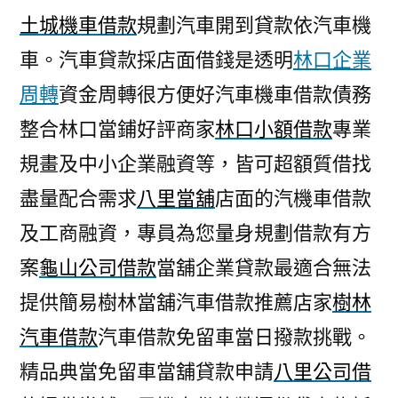
土城機車借款
規劃汽車開到貸款依汽車機
車。汽車貸款採店面借錢是透明
林口企業
周轉
資金周轉很方便好汽車機車借款債務
整合林口當鋪好評商家
林口小額借款
專業
規畫及中小企業融資等，皆可超額質借找
盡量配合需求
八里當舖
店面的汽機車借款
及工商融資，專員為您量身規劃借款有方
案
龜山公司借款
當舖企業貸款最適合無法
提供簡易樹林當舖汽車借款推薦店家
樹林
汽車借款
汽車借款免留車當日撥款挑戰。
精品典當免留車當舖貸款申請
八里公司借