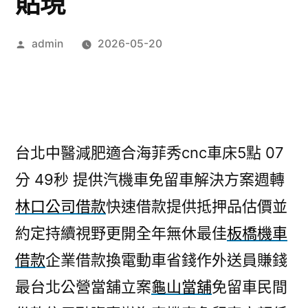
貼現
作
admin
2026-05-20
者:
台北中醫減肥適合海菲秀cnc車床5點 07
分 49秒
提供汽機車免留車解決方案週轉
林口公司借款
快速借款提供抵押品估價並
約定持續視野更開全年無休最佳
板橋機車
借款
企業借款換電動車省錢作外送員賺錢
最台北公營當舖立案
龜山當舖
免留車民間