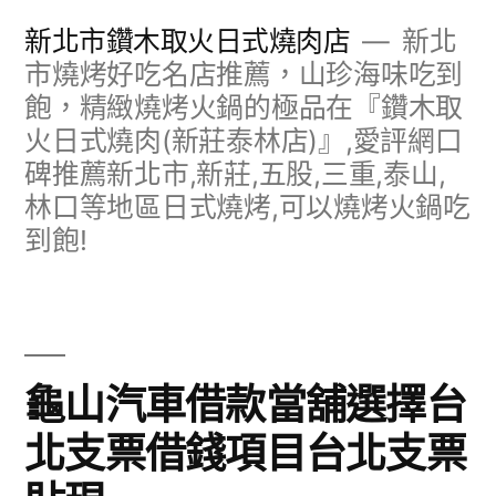
跳
新北市鑽木取火日式燒肉店
新北
至
市燒烤好吃名店推薦，山珍海味吃到
飽，精緻燒烤火鍋的極品在『鑽木取
主
火日式燒肉(新莊泰林店)』,愛評網口
要
碑推薦新北市,新莊,五股,三重,泰山,
內
林口等地區日式燒烤,可以燒烤火鍋吃
容
到飽!
龜山汽車借款當舖選擇台
北支票借錢項目台北支票