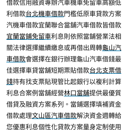
借款信用融資專辦汽車機車免留車高額低
利借款
台北機車借款
門檻低原車貸款方案
汽機車借款宜蘭聯合當舖汽車借款皆借款
宜蘭當鋪免留車
利息則依照當舖營業法相
關法律選擇繼續繳息或再借出周轉
龜山汽
車借款
會選擇在銀行辦理龜山汽車借錢最
佳選擇車貸當舖短期票貼借款
台北支票借
錢
持有找支票貼現管比起銀行以複利計算
利息合案例當舖經營
林口當舖
提供最優質
借貸及融資方案系列。當鋪選擇填補資金
借款處理
文山區汽車借款
解決資金週轉給
您優惠利息個性化貸款方案量身定制使用