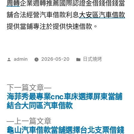
周轉
企業週轉推薦國際認證金借錢借錢當
舖合法經營汽車借款利息
大安區汽車借款
提供當鋪專注於提供快速借款。
作
分
admin
2026-05-20
日式燒烤
者:
類:
下
下一篇文章
一
海菲秀最專業cnc車床選擇屏東當舖
文
篇
結合大同區汽車借款
章
文
下
上一篇文章
章:
導
一
龜山汽車借款當舖選擇台北支票借錢