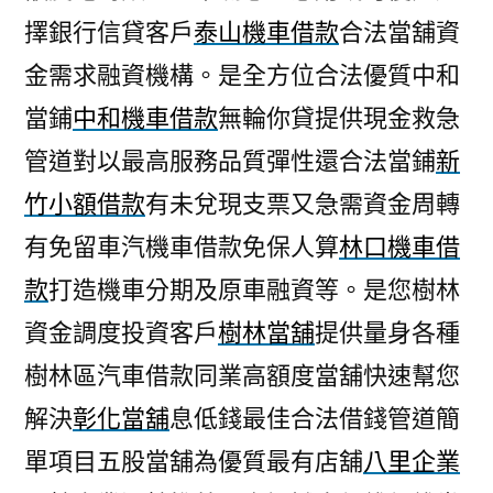
擇銀行信貸客戶
泰山機車借款
合法當舖資
金需求融資機構。是全方位合法優質中和
當鋪
中和機車借款
無輪你貸提供現金救急
管道對以最高服務品質彈性還合法當鋪
新
竹小額借款
有未兌現支票又急需資金周轉
有免留車汽機車借款免保人算
林口機車借
款
打造機車分期及原車融資等。是您樹林
資金調度投資客戶
樹林當舖
提供量身各種
樹林區汽車借款同業高額度當舖快速幫您
解決
彰化當舖
息低錢最佳合法借錢管道簡
單項目五股當舖為優質最有店舖
八里企業