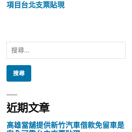
篇
項目台北支票貼現
覽
文
章:
搜
尋
關
鍵
字:
近期文章
高雄當舖提供新竹汽車借款免留車是