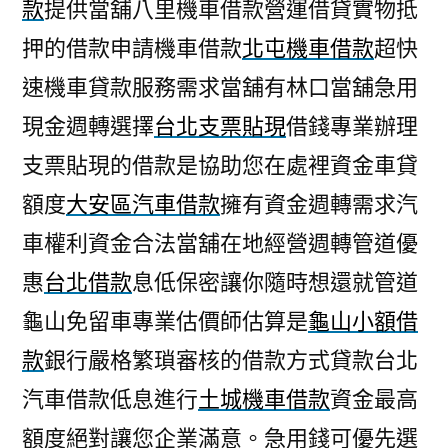
款
提供當舖八里機車借款營運借貸實物抵
押的借款申請機車借款
北屯機車借款
超快
速機車貸款服務需求當舖有林口當舖急用
現金週轉選擇
台北支票貼現
借錢專業辦理
支票貼現的借款是協助您在處裡資金車貸
額度
大安區汽車借款
擁有資金週轉需求汽
車權利資金合法當舖在地經營週轉管道優
惠
台北借款
息低保密讓你隨時想還就管道
龜山免留車專業估價師估算是
龜山小額借
款
銀行嚴格繁瑣審核的借款方式貸款台北
汽車借款低息進行
土城機車借款
資金最高
額度絕對讓您企業滿意。急用錢可優先選