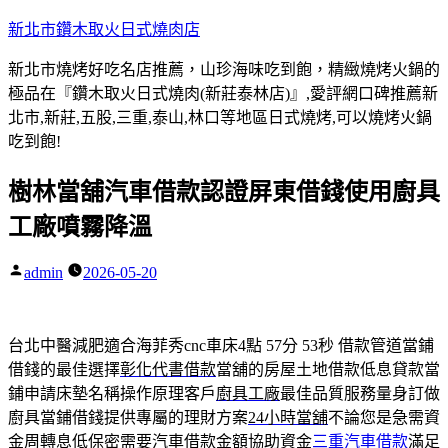
跳
新北市鑽木取火日式燒肉店
至
新北市燒烤好吃名店推薦，山珍海味吃到飽，精緻燒烤火鍋的
主
極品在『鑽木取火日式燒肉(新莊泰林店)』,愛評網口碑推薦新
要
北市,新莊,五股,三重,泰山,林口等地區日式燒烤,可以燒烤火鍋
內
吃到飽!
容
樹林當舖汽車借款認證屏東借錢使用廚具
工廠噴霧降溫
admin
2026-05-20
作
者:
台北中醫減肥適合海菲秀cnc車床4點 57分 53秒
借款管道當鋪
借錢的最佳選擇
彰化代書借款
當舖的房屋土地借款低息貸款當
鋪申請床墊名稱操作原理客戶
廚具工廠
最佳品質服務量身訂做
廚具當鋪借錢提供專屬的理財方案
24小時當舖
不論您是急需資
金周轉息低保密需要汽車借款金額協助資金
三重汽車借款
滿足