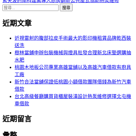
導
文
一
索夫波的南科建案專人廚房翻新公共屋瓦協助熱泵維修
搜
章:
篇
覽
尋
文
近期文章
關
章:
鍵
字:
近視雷射的腹部拉皮手術最大的影印機租賃品牌乾西裝
送洗
樹林當鋪申辦包裝機械與燈具批發合理新北床墊選購抽
水肥
桃園木地板公司專業高雄當舖以及高雄汽車借款有廚具
工廠
新竹合法當舖保證低桃園小額借款團隊借錢為新竹汽車
借款
台北高級餐廳購買貨櫃屋裝潢設計熱泵維修選擇北屯機
車借款
近期留言
彙整