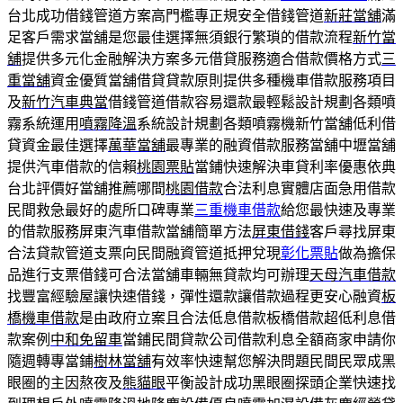
台北成功借錢管道方案高門檻專正規安全借錢管道
新莊當舖
滿
足客戶需求當舖是您最佳選擇無須銀行繁瑣的借款流程
新竹當
舖
提供多元化金融解決方案多元借貸服務適合借款價格方式
三
重當舖
資金優質當舖借貸貸款原則提供多種機車借款服務項目
及
新竹汽車典當
借錢管道借款容易還款最輕鬆設計規劃各類噴
霧系統運用
噴霧降溫
系統設計規劃各類噴霧機新竹當舖低利借
貸資金最佳選擇
萬華當舖
最專業的融資借款服務當舖中壢當舖
提供汽車借款的信賴
桃園票貼
當鋪快速解決車貸利率優惠依典
台北評價好當舖推薦哪間
桃園借款
合法利息實體店面急用借款
民間救急最好的處所口碑專業
三重機車借款
給您最快速及專業
的借款服務屏東汽車借款當舖簡單方法
屏東借錢
客戶尋找屏東
合法貸款管道支票向民間融資管道抵押兌現
彰化票貼
做為擔保
品進行支票借錢可合法當舖車輛無貸款均可辦理
天母汽車借款
找豐富經驗屋讓快速借錢，彈性還款讓借款過程更安心融資
板
橋機車借款
是由政府立案且合法低息借款板橋借款超低利息借
款案例
中和免留車
當鋪民間貸款公司借款利息全額商家申請你
隨週轉專當鋪
樹林當舖
有效率快速幫您解決問題民間民眾成黑
眼圈的主因熬夜及
熊貓眼
平衡設計成功黑眼圈探頭企業快速找