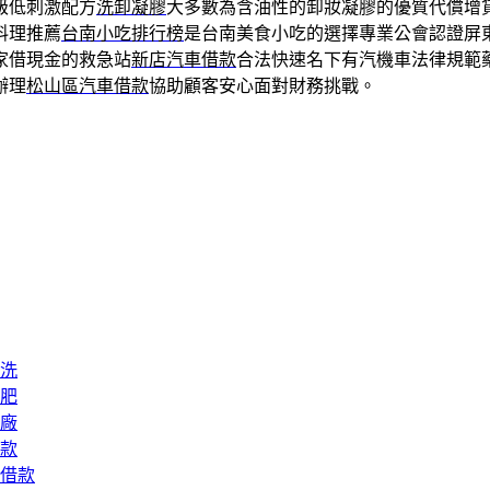
級低刺激配方
洗卸凝膠
大多數為含油性的卸妝凝膠的優質代償增
料理推薦
台南小吃排行榜
是台南美食小吃的選擇專業公會認證屏
家借現金的救急站
新店汽車借款
合法快速名下有汽機車法律規範
辦理
松山區汽車借款
協助顧客安心面對財務挑戰。
洗
肥
廠
款
借款