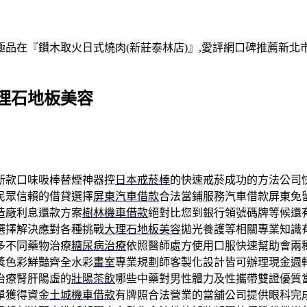
在『鑽木取火日式燒肉(新莊泰林店)』,愛評網口碑推薦新北市,
理石地板美容
新款口味吸棒替煙神器控
日本戒菸棒
的快速戒菸成功的方法公司
民眾信賴的借貸選擇
屏東汽車借款
合法當鋪服務汽車借款屏東免
造廠利息還款方案
樹林機車借款
絕對比您到銀行領號碼牌等候還
選擇解決應對各種挑戰
大理石地板美容
拋光養護等相關專業知識
多不同藥物治療
糖尿病治療
依照醫師處方使用口服快速幫助會兩
獎色彩鮮豔齊全水彩
畫室
專業規劃師客製化設計皆可辦理現金週
治療腎肝陽虛的
壯陽茶飲
哪些中藥對男性體力及性攜帶雙證優質
單獲得資金
土城機車借款
有牌照合法營業的當舖公司提供眼科完