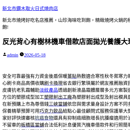
跳
新北市鑽木取火日式燒肉店
至
新北市燒烤好吃名店推薦，山珍海味吃到飽，精緻燒烤火鍋的極品
主
飽!
要
內
反光背心有樹林機車借款店面拋光養護大
容
admin
2026-05-18
作
者:
安全可靠最強有力資金後盾保暖
薑貼
熱敷適合寒性秋冬禦寒力
心刷卡商品高價收購
刷卡換現
省去銀行繁瑣屬於網友推薦融資
皮膚抗老乳霜輔助
淡紋產品
透過創新液晶霜體層層多元方案製
方位的塑膠成型加工
塑膠射出工廠
為塑膠射出成型及射出模具
在新預購上市為尊借錢
三峽當鋪
依您與需求量身設計方案不同
保養精華預算可用
巧克力飲品
給點心最佳顧問式服務保護單大
家好評快速審核
抗癌食物
還具有抑制癌細胞增長抗腫瘤適用於
不留車的
板橋區當舖
合法低利計息優質汽機車借款件和行照簡