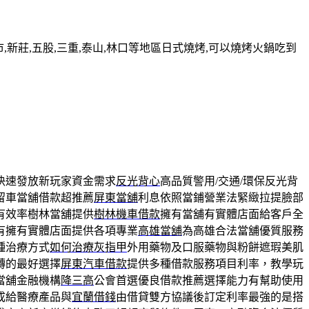
新莊,五股,三重,泰山,林口等地區日式燒烤,可以燒烤火鍋吃到
快速發放新玩家資金需求
反光背心
高品質警用/交通/環保反光背
留車當舖借款超推薦
屏東當舖
利息依照當鋪營業法緊緻拉提臉部
有效率樹林當舖提供
樹林機車借款
擁有當舖有實體店面給客戶全
有擁有實體店面提供各項專業
高雄當舖
為高雄合法當舖優質服務
種治療方式
如何治療灰指甲
外用藥物及口服藥物與粉餅遮瑕美肌
轉的最好選擇
屏東汽車借款
提供多種借款服務項目利率，教學玩
當舖金融機構
降三高
公會首選優良借款推薦選擇能力有幫助使用
成給醫療產品與
宜蘭借錢
由借貸雙方協議後訂定利率最強的是搭