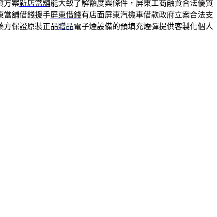
貸方案
新店當舖
能大致了解額度與條件，屏東工商融資合法優質
東當舖借錢援手
屏東借錢
有店面屏東汽機車借款政府立案合法支
藥方保證原裝正品
贈品
電子煙設備的預填充煙彈提供客製化個人