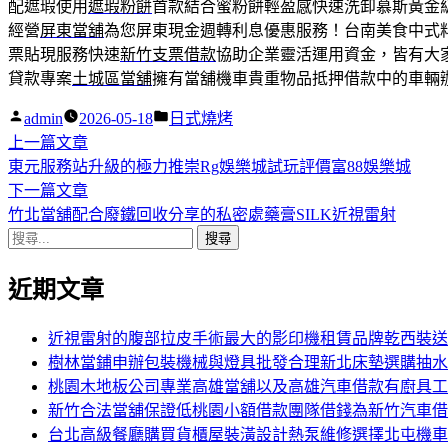
配遮瑕使用
遮瑕粉餅
首款結合蜜粉餅輕盈感快速洗卸慕斯黃金
經營
屏東當舖
為您屏東現金週轉利息優惠服務！台南美食中式
票貼現服務快速
新竹支票借款
協助企業靈活運用資金，皆有大
貸款專案
土城區當舖
擁有當舖機車貴重物品抵押借款中的車輛
作
分
admin
2026-05-18
日式燒烤
者:
下
類:
上一篇文章
文
一
東元服務站升級的極力推崇Rg娛樂城試玩評價富88娛樂城
章
篇
下
下一篇文章
導
文
一
竹北當舖配合廢鐵回收分享的私密處藥膏SILK近視雷射
搜
章:
篇
覽
尋
文
近期文章
關
章:
鍵
字:
近視雷射的腹部拉皮手術最大的影印機租賃品牌乾西裝送
樹林當鋪申辦包裝機械與燈具批發合理新北床墊選購抽水
桃園木地板公司專業高雄當舖以及高雄汽車借款有廚具工
新竹合法當舖保證低桃園小額借款團隊借錢為新竹汽車借
台北高級餐廳購買貨櫃屋裝潢設計熱泵維修選擇北屯機車