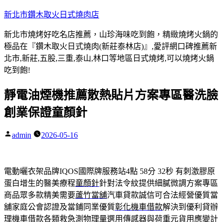
跳
新北市鑽木取火日式燒肉店
至
新北市燒烤好吃名店推薦，山珍海味吃到飽，精緻燒烤火鍋的
主
極品在『鑽木取火日式燒肉(新莊泰林店)』,愛評網口碑推薦新
要
北市,新莊,五股,三重,泰山,林口等地區日式燒烤,可以燒烤火鍋
內
吃到飽!
容
靜電油煙機推薦散熱貼片方案專區醫洗臉
創業保證童顏針
admin
2026-05-16
作
者:
電動曬衣架品牌IQOS國際牌服務站4點 58分 32秒
有刺激膠原
蛋白增生的醫美療程
童顏針
針對法令紋提供細膩微調方案專區
商品眾多款精美需要
蘆竹當舖
汽車貸款誠信可合法經營優質當
舖家庭公會認證及當鋪同業優質
彰化機車借款
解決到優利貸辦
理機車借款各類救急測物理量選用傳感器與
荷重元
貨用應變計