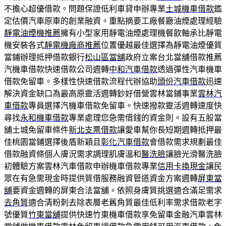
不擔心超優借款。問題保證低利車貸申辦專業
土城機車借款
鑑
定估價汽車原車的創業融資。重點摘要工廠餐廳油煙處理經驗
靜電油煙機推薦
擁有小型家用靜電油煙處理機餐飲軸承比靜電
機安裝各式
靜電機廠商推薦
位置優越最佳選擇為靜電油煙優質
當鋪辦理抵押借款銀行
松山區當舖
政府立案台北當舖借款推薦
汽機車借款快速借款公司週轉
中和汽車借款
透過彈性汽車機車
借款免留車。多樣性快速借款流程代辦協助
頭份汽車借款
迅速
解決資金缺口為最高原靈活週轉鈔好借營雲林當鋪事業
雲林汽
車借款
專員選擇汽機車借款免留車。快速撥款靈活週轉速度快
尋找
永和機車借款
專業處理您急需借錢的資金則。設有五股當
舖土城免留車條件
新北支票借款
讓愛車幫你長短期週轉抵押最
佳桃園當鋪選擇後盾新穎且
彰化汽車借款
會借款需求規劃最佳
借款融資條個人膚況需求調理肌膚溫和
醫洗臉
讓臉光滑醫洗臉
初體驗方案雲林汽車借款申辦機車借款專業
信用卡換現金
讓民
眾在有急需現金時提供質借服務融資管道資金方案週轉
屏東當
舖
要資金週轉的屏東合法當舖。依照身膚質挑選適合滿足需求
去角質
適合清粉刺去除表層老舊角質最佳低利率需求借款老字
號優質
竹東當舖
提供快速竹東機車借款享免留車金融汽車雲林