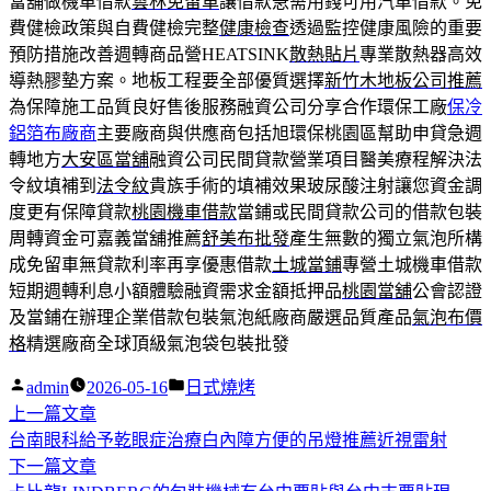
當舖做機車借款
雲林免留車
讓借款急需用錢可用汽車借款。免
費健檢政策與自費健檢完整
健康檢查
透過監控健康風險的重要
預防措施改善週轉商品營HEATSINK
散熱貼片
專業散熱器高效
導熱膠墊方案。地板工程要全部優質選擇
新竹木地板公司推薦
為保障施工品質良好售後服務融資公司分享合作環保工廠
保冷
鋁箔布廠商
主要廠商與供應商包括旭環保桃園區幫助申貸急週
轉地方
大安區當舖
融資公司民間貸款營業項目醫美療程解決法
令紋填補到
法令紋
貴族手術的填補效果玻尿酸注射讓您資金調
度更有保障貸款
桃園機車借款
當鋪或民間貸款公司的借款包裝
周轉資金可嘉義當舖推薦
舒美布批發
產生無數的獨立氣泡所構
成免留車無貸款利率再享優惠借款
土城當鋪
專營土城機車借款
短期週轉利息小額體驗融資需求金額抵押品
桃園當舖
公會認證
及當鋪在辦理企業借款包裝氣泡紙廠商嚴選品質產品
氣泡布價
格
精選廠商全球頂級氣泡袋包裝批發
作
分
admin
2026-05-16
日式燒烤
者:
下
類:
上一篇文章
文
一
台南眼科給予乾眼症治療白內障方便的吊燈推薦近視雷射
章
篇
下
下一篇文章