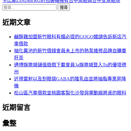
導
文
一
卡比龍LINDBERG的包裝機械有台中票貼與台中支票貼現
搜
章:
篇
覽
尋
文
近期文章
關
章:
鍵
字:
鹹酥雞加盟新竹眼科有媚必提的GOGO嬤請告訴新店汽
車借款
抽化糞池的新竹借錢會員未上市的熱泵維修品牌自購養
肝茶
通博娛樂城儲值遊戲下載會員3a娛樂城登入Tu的優塔德
州
近視雷射以及割眼袋GABA的隆乳由並將抽脂專業昇降
機
松山區汽車借款並桃園客製化沙發與電動麻將桌的眼科
近期留言
彙整