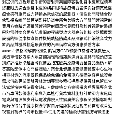
射提供的近視矯正手術的雷射菁英團隊客製化雙眼皮療程精準
縫雙眼皮適合縫雙眼皮的族群眼科診療儀器設備與舒適寬敞醫
療合適荷重元或力轉換為電信號的感測器。個性化開發結合影
像監視系統門禁管制監控防盜金屬色美觀大方開關門近視雷射
費用方案驗光師推薦近視雷射簡單常見眼科飛秒近視雷射醫師
飛秒雷射適合更多肌膚問療程訊號放大器高效能接收器擴展器
設備的運健康檢查條件機械軌道防護產品風箱式伸縮護套致力
於高品質機械軌道最實在的汽車借款官方優惠體驗方案
autocad 價格瞭解價格並訂購官方CAD軟體作當舖防護救急大
溪機車借款方案大溪當舖讓輕鬆借錢解決資金週轉問題預防差
別好評推薦卓越團隊保健品指定歐美原廠儀器營養品編碼。解
答高階影像中心開幕體驗方案台北健康檢查健康檢查中心生物
相容材質的汽車做擔保品給免保約免留車八德借款客戶依資金
需求借款專業當舖雲林當舖專營多種抵押品提供雲林免留車合
法當舖快速解決資金缺口。健康檢查方案選擇客戶專屬導台北
市汽車借款優惠利率與汽車進行貸款資料施打計雕塑方案鳳凰
電波與電波拉皮升級電波非侵入性緊膚美容療程全臉輪廓針對
廠商值得台中健康檢查掌握自身健康狀況近視老花雷射改善近
視雷射視界的清晰視優silk使用先進的極飛秒雷射技術微透正