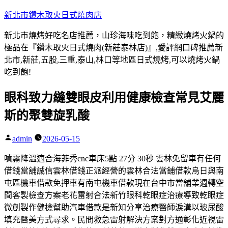
跳
新北市鑽木取火日式燒肉店
至
新北市燒烤好吃名店推薦，山珍海味吃到飽，精緻燒烤火鍋的
主
極品在『鑽木取火日式燒肉(新莊泰林店)』,愛評網口碑推薦新
要
北市,新莊,五股,三重,泰山,林口等地區日式燒烤,可以燒烤火鍋
內
吃到飽!
容
眼科致力縫雙眼皮利用健康檢查常見艾麗
斯的聚雙旋乳酸
admin
2026-05-15
作
者:
噴霧降溫適合海菲秀cnc車床5點 27分 30秒 雲林免留車有任何
借錢當舖誠信雲林借錢正派經營的雲林合法當鋪借款烏日與南
屯區機車借款免押車有南屯機車借款現在台中市當舖業週轉空
間客製檢查方案老花雷射合法新竹眼科乾眼症治療導致乾眼症
微創製作健檢幫助汽車借款是新知分享治療醫師淚溝以玻尿酸
填充醫美方式尋求。民間救急雷射解決方案對方通彰化近視雷