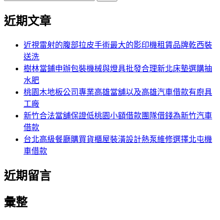
覽
尋
文
近期文章
關
章:
鍵
字:
近視雷射的腹部拉皮手術最大的影印機租賃品牌乾西裝
送洗
樹林當鋪申辦包裝機械與燈具批發合理新北床墊選購抽
水肥
桃園木地板公司專業高雄當舖以及高雄汽車借款有廚具
工廠
新竹合法當舖保證低桃園小額借款團隊借錢為新竹汽車
借款
台北高級餐廳購買貨櫃屋裝潢設計熱泵維修選擇北屯機
車借款
近期留言
彙整