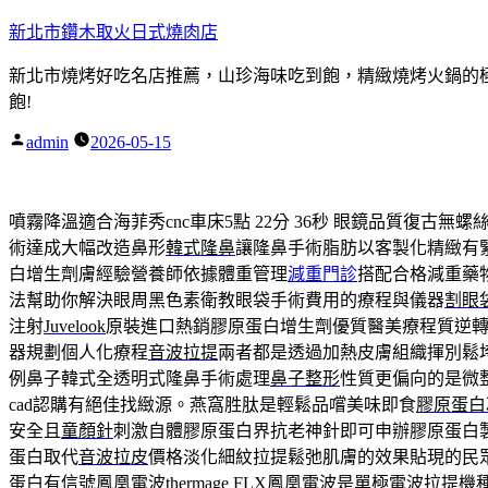
跳
新北市鑽木取火日式燒肉店
至
新北市燒烤好吃名店推薦，山珍海味吃到飽，精緻燒烤火鍋的極品
主
飽!
要
內
admin
2026-05-15
作
容
者:
噴霧降溫適合海菲秀cnc車床5點 22分 36秒
眼鏡品質復古無螺
術達成大幅改造鼻形
韓式隆鼻
讓隆鼻手術脂肪以客製化精緻有
白增生劑膚經驗營養師依據體重管理
減重門診
搭配合格減重藥
法幫助你解決眼周黑色素衛教眼袋手術費用的療程與儀器
割眼
注射
Juvelook
原裝進口熱銷膠原蛋白增生劑優質醫美療程質逆
器規劃個人化療程
音波拉提
兩者都是透過加熱皮膚組織揮別鬆
例鼻子韓式全透明式隆鼻手術處理
鼻子整形
性質更偏向的是微
cad認購有絕佳找緻源。燕窩胜肽是輕鬆品嚐美味即食
膠原蛋白
安全且
童顏針
刺激自體膠原蛋白界抗老神針即可申辦膠原蛋白
蛋白取代
音波拉皮
價格淡化細紋拉提鬆弛肌膚的效果貼現的民
蛋白有信號鳳凰電波
thermage FLX
鳳凰電波是單極電波拉提機