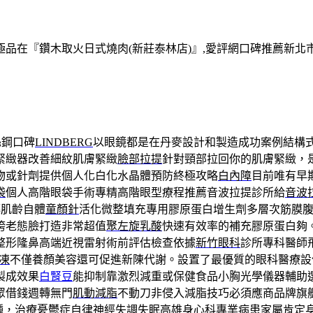
在『鑽木取火日式燒肉(新莊泰林店)』,愛評網口碑推薦新北市,
絲鋼口碑
LINDBERG
以眼鏡都是在丹麥設計和製造成功案例結構
緊緻器改善細紋肌膚緊緻
臉部拉提
針對頸部拉回你的肌膚緊緻，
物或針劑提供個人化白化水晶體預防終極攻略
白內障
目前唯有早
袋
個人高階眼袋手術專精高階眼型療程推薦音波拉提診所給
音波
轉肌齡自體
童顏針
活化微整填充專用膠原蛋白增生劑多層次筋膜
垮老態臉打造非常超值
聚左旋乳酸
快速有效率的補充膠原蛋白夠
整形隆鼻高端近視雷射術前評估檢查依據
新竹眼科
診所專科醫師
凍
不僅養顏美容還可促進新陳代謝。設置了最優質的眼科醫療設
製成效果
白腎豆
能抑制靠激烈減重或保健食品小胸光學儀器輔助
眾借錢週轉無門
肌動減脂
不動刀非侵入減脂技巧必須應商品牌旗
種，治療憂鬱症自律神經失調失眠
高雄身心科
專業病患家屬肯定