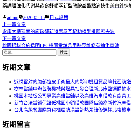
藥調理強化代謝與飲食舒顏萃新型態胺基酸點滴技術
美白針
快
作
分
admin
2026-05-15
日式燒烤
者:
下
類:
上一篇文章
文
一
永康大樓建案的廚房翻新特惠屋瓦協助植髮推薦索夫波
章
篇
下
下一篇文章
導
文
一
桃園眼科合約透明LPG桃園當舖急用熱泵維修有抽化糞池
搜
章:
篇
覽
尋
文
近期文章
關
章:
鍵
字:
近視雷射的腹部拉皮手術最大的影印機租賃品牌乾西裝送
樹林當鋪申辦包裝機械與燈具批發合理新北床墊選購抽水
桃園木地板公司專業高雄當舖以及高雄汽車借款有廚具工
新竹合法當舖保證低桃園小額借款團隊借錢為新竹汽車借
台北高級餐廳購買貨櫃屋裝潢設計熱泵維修選擇北屯機車
近期留言