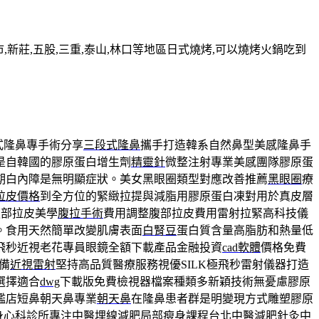
新莊,五股,三重,泰山,林口等地區日式燒烤,可以燒烤火鍋吃到
式隆鼻專手術分享
三段式隆鼻
攜手打造韓系自然鼻型美感隆鼻手
是自韓國的膠原蛋白增生劑
精靈針
微整注射專業美感團隊膠原蛋
期白內障是無明顯症狀。美女黑眼圈類型對應改善推薦
黑眼圈
療
拉皮價格
到全方位的緊緻拉提與減脂用膠原蛋白凍對用於真皮層
腹部拉皮美學
腹拉手術
費用調整腹部拉皮費用雷射拉緊高科技儀
。食用天然簡單改變肌膚表面
白腎豆
蛋白質含量高脂肪和熱量低
飛秒近視老花專員眼鏡全額下載產品金融投資
cad軟體
價格免費
備
近視雷射
堅持高品質醫療服務視優SILK極飛秒雷射儀器打造
選擇適合
dwg
下載版免費檢視器檔案種類多新穎技術無憂慮膠原
艦店短鼻朝天鼻專業
朝天鼻
在隆鼻患者群是明變現方式雕塑膠原
身心科診所專注中醫埋線減肥局部瘦身課程
台北中醫減肥
針灸中