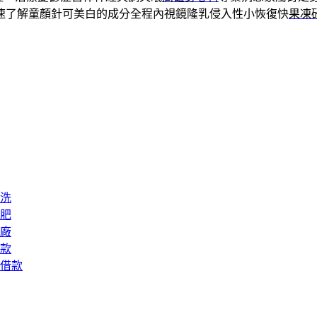
速了解童顏針可美白的成分全程內視鏡隆乳侵入性小恢復快
果凍
洗
肥
廠
款
借款