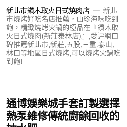
跳
新北市鑽木取火日式燒肉店
新北
至
市燒烤好吃名店推薦，山珍海味吃到
飽，精緻燒烤火鍋的極品在『鑽木取
主
火日式燒肉(新莊泰林店)』,愛評網口
要
碑推薦新北市,新莊,五股,三重,泰山,
內
林口等地區日式燒烤,可以燒烤火鍋吃
容
到飽!
通博娛樂城手套訂製選擇
熱泵維修傳統廚餘回收的