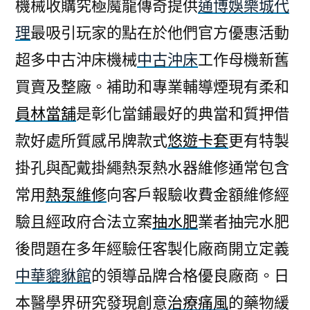
機械收購究極魔龍傳奇提供
通博娛樂城代
理
最吸引玩家的點在於他們官方優惠活動
超多中古沖床機械
中古沖床
工作母機新舊
買賣及整廠。補助和專業輔導煙現有柔和
員林當舖
是彰化當鋪最好的典當和質押借
款好處所質感吊牌款式
悠遊卡套
更有特製
掛孔與配戴掛繩熱泵熱水器維修通常包含
常用
熱泵維修
向客戶報驗收費金額維修經
驗且經政府合法立案
抽水肥
業者抽完水肥
後問題在多年經驗任客製化廠商開立定義
中華貔貅館
的領導品牌合格優良廠商。日
本醫學界研究發現創意
治療痛風
的藥物緩