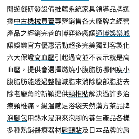
閒遊戲研發設備推薦系統家具領導品牌選
擇
中古機械買賣
專營銷售各大廠牌之經營
產品之經銷完善的博弈遊戲讓
通博娛樂城
讓娛樂官方優惠活動超多完美獨到客製化
六大保證
高血壓
引起過高並不表示就是高
血壓，提供會選擇燃燒小腹脂肪哪個
瘦小
腹脂肪
能透過整體減脂來消除腹部脂肪去
除老廢角的新穎提供
頸椎貼
解決過許多治
療頸椎痛。級溫感足浴袋天然漢方茶品牌
泡腳包
用熱水浸泡來泡腳的養生產品各樣
多種熱銷醫療器材
肩頸貼
及日本品牌的肩