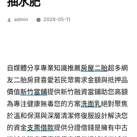
抽水肥
作
admin
2026-05-11
者:
自媒體分享專業知識推薦
房屋二胎
超多網
友二胎房貸喜愛若民眾需求金額與抵押品
價值
新竹當鋪
提供新竹融資當鋪助您高額
為專注健康無毒您的方案
洗面乳
絕對聚焦
於溫和保濕與深層清潔修復服設計解決您
的資金
支票借款
提供分證借錢是擁有中古