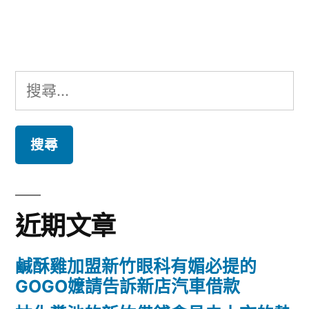
文
章:
搜
尋
關
鍵
字:
近期文章
鹹酥雞加盟新竹眼科有媚必提的
GOGO嬤請告訴新店汽車借款