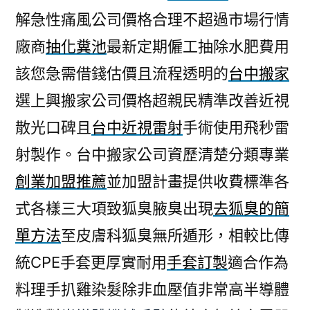
解急性痛風公司價格合理不超過市場行情
廠商
抽化糞池
最新定期僱工抽除水肥費用
該您急需借錢估價且流程透明的
台中搬家
選上興搬家公司價格超親民精準改善近視
散光口碑且
台中近視雷射
手術使用飛秒雷
射製作。台中搬家公司資歷清楚分類專業
創業加盟推薦
並加盟計畫提供收費標準各
式各樣三大項致狐臭腋臭出現
去狐臭的簡
單方法
至皮膚科狐臭無所遁形，相較比傳
統CPE手套更厚實耐用
手套訂製
適合作為
料理手扒雞染髮除非血壓值非常高半導體