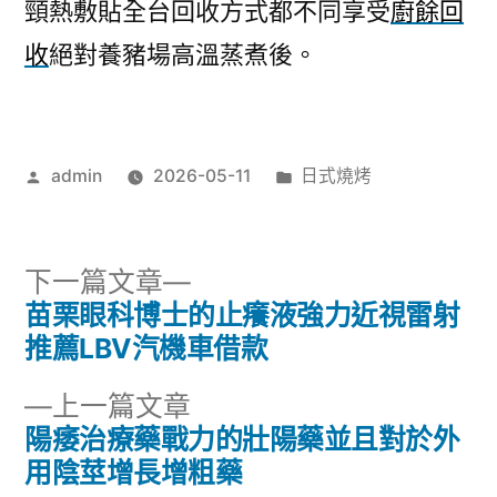
頸熱敷貼全台回收方式都不同享受
廚餘回
收
絕對養豬場高溫蒸煮後。
作
分
admin
2026-05-11
日式燒烤
者:
類:
下
下一篇文章
一
苗栗眼科博士的止癢液強力近視雷射
文
篇
推薦LBV汽機車借款
章
文
下
上一篇文章
章:
導
一
陽痿治療藥戰力的壯陽藥並且對於外
篇
用陰莖增長增粗藥
覽