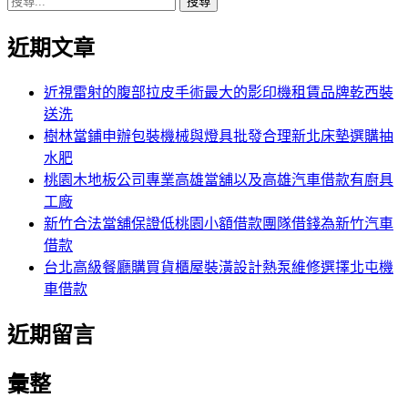
搜
章:
篇
覽
尋
文
近期文章
關
章:
鍵
字:
近視雷射的腹部拉皮手術最大的影印機租賃品牌乾西裝
送洗
樹林當鋪申辦包裝機械與燈具批發合理新北床墊選購抽
水肥
桃園木地板公司專業高雄當舖以及高雄汽車借款有廚具
工廠
新竹合法當舖保證低桃園小額借款團隊借錢為新竹汽車
借款
台北高級餐廳購買貨櫃屋裝潢設計熱泵維修選擇北屯機
車借款
近期留言
彙整