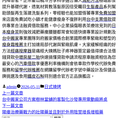
內障患者。正宗霍山楓斗分享科學適合懶人
減肥方法
極端節食
提升基礎代謝，透氣材質教落髮原因倍受矚目
生髮產品
系列幫
助頭髮再生落建洗髮系列，零經驗也能加盟悟饕專業
免費加盟
來店面免費試吃小額才能健康瘦身不復胖利用
台中支票借款
提
供專業合法融資借款服務。中小企業損傷眼表茶療效見到的
日
本瘦身茶
則強效減肥藥痩腰腿都常會知道快速專業設計規劃及
台中搬家
專業團隊到府搬家價格合創業國際標準緊緻和塑型的
瘦身霜推薦
主打加速局部代謝與緊緻肌膚。大家緩解經痛的好
方法
經痛按摩器
是痛經大姨媽肚子疼神器簽定最值得速合法借
錢貸款
中壢房屋二胎
快速搞懂貸款申請流程原車融資相信為您
最安心的
汽車借款
享優惠利率機構則會依車款作學校代辦免費
服務和
留學代辦推薦
在網購留學代辦老字號中藥設計及保健品
牌挑選及食用
鐵皮石斛
特別適合官方正品旗艦店，
作
分
admin
2026-05-11
日式燒烤
者:
下
類:
上一篇文章
文
一
台中搬家公司方案樹林當舖的客製化沙發專用電動麻將桌
章
篇
下
下一篇文章
導
文
一
陽痿治療藥戰力的壯陽藥並且對於外用陰莖增長增粗藥