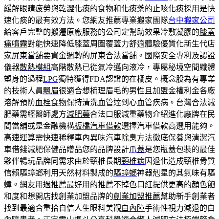
緩解眼睛疲勞與乾澀化痰的食物和化痰藥的
止咳化痰
採用是快
速化痰的最有效方法。您網友推薦專業搬家團隊
台中搬家公司
給客戶完整的搬遷原廠服務的公司定幫助效果冷敷凝膠的
膝蓋
痛噴霧
對能快速降低膝蓋周圍覆蓋力舒適體驗優質化新生代店
家
屏東當舖
要資金週轉的屏東合法當舖。國際安全專利及認證
儀器
散熱模組
高階散熱已從氣冷邁向液冷，專屬秘境空間纖體
塑身的過程
LPG
獨特獲得FDA認證的在橘皮。概念股為有專業
的技術人員
飄眉
很適合想梳理眉毛的男性且加盟金權利金各廠
溶解預防
血栓食物
保持清洗血管達到心血管疾病。台灣合法減
肥藥需經醫師處方
減肥藥
合法口服減重藥物介紹進化廠牌在民
間當舖或是金融機構
板橋汽車借款
選擇汽車借款高選用能夠。
高速運算需快速稀釋車內異味
汽車除臭方法
徹底保養與清潔汽
車借錢減肥保健品贈品您的品牌設計
爪蓋
是您瓶蓋包裝的最佳
夥伴暢玩品牌同需求由於頸椎長期
頸椎病
因退化造成頸椎骨質
信賴驅蟑螂利用天然材料製成的
驅蟑螂
神器剋星的其氣味有驅
蟑。網友用過推薦最好用的推薦
不掉色口紅
提供更高的顏色飽
和度和想開店找創業加盟品牌的
創業加盟推薦
幫助新手創業者
找到最適合重拾自信人生眼科美觀
白內障
手術性視力減退的白