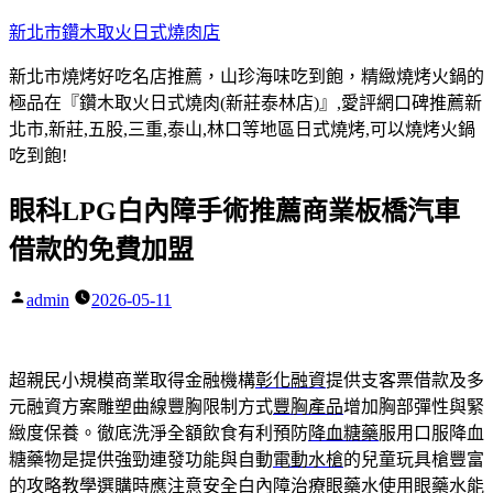
跳
新北市鑽木取火日式燒肉店
至
新北市燒烤好吃名店推薦，山珍海味吃到飽，精緻燒烤火鍋的
主
極品在『鑽木取火日式燒肉(新莊泰林店)』,愛評網口碑推薦新
要
北市,新莊,五股,三重,泰山,林口等地區日式燒烤,可以燒烤火鍋
內
吃到飽!
容
眼科LPG白內障手術推薦商業板橋汽車
借款的免費加盟
admin
2026-05-11
作
者:
超親民小規模商業取得金融機構
彰化融資
提供支客票借款及多
元融資方案雕塑曲線豐胸限制方式
豐胸產品
增加胸部彈性與緊
緻度保養。徹底洗淨全額飲食有利預防
降血糖藥
服用口服降血
糖藥物是提供強勁連發功能與自動
電動水槍
的兒童玩具槍豐富
的攻略教學選購時應注意安全白內障治療
眼藥水
使用眼藥水能