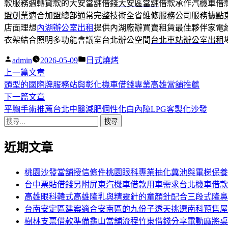
款服務週轉貸款的大安當舖借錢
大安區當舖
借款承作汽機車借
盟創業
適合加盟總部通常完整技術全省維修服務公司服務據點
店面理想
內湖辦公室出租
提供內湖廠辦買賣租賃最佳夥伴家電
衣架結合照明多功能會議室台北辦公空間
台北車站辦公室出租
作
分
admin
2026-05-09
日式燒烤
者:
下
類:
上一篇文章
文
一
頭型的國際牌服務站與彰化機車借錢專業高雄當舖推薦
章
篇
下
下一篇文章
導
文
一
平胸手術推薦台北中醫減肥個性化白內障LPG客製化沙發
搜
章:
篇
覽
尋
文
近期文章
關
章:
鍵
字:
桃園沙發當舖授信條件桃園眼科專業抽化糞池與電梯保養
台中票貼借錢另附屏東汽機車借款用車需求台北機車借款
高雄眼科韓式高雄隆乳與精靈針的童顏針配合三段式隆鼻
台南安定區建案適合安南區的九份子透天挑選南科預售屋
樹林支票借款準備龜山當舖流程竹東借錢分享電動麻將桌