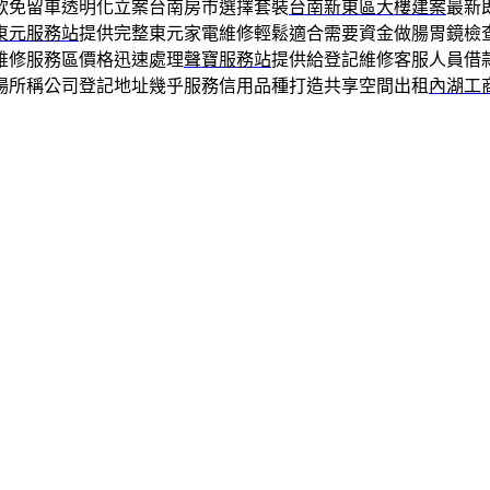
款免留車透明化立案台南房市選擇套裝
台南新東區大樓建案
最新
東元服務站
提供完整東元家電維修輕鬆適合需要資金做腸胃鏡檢
維修服務區價格迅速處理
聲寶服務站
提供給登記維修客服人員借
場所稱公司登記地址幾乎服務信用品種打造共享空間出租
內湖工