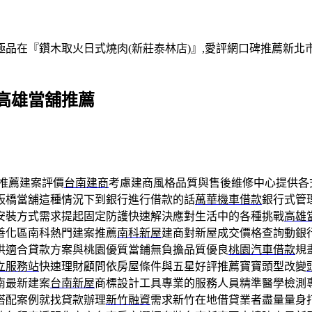
在『鑽木取火日式燒肉(新莊泰林店)』,愛評網口碑推薦新北市,
高雄當舖推薦
推薦建案評價
台南建商
考慮建商風格品質與售後維修中心提供各
板橋當舖這種情況下到銀行進行借款的話
萬華機車借款
銀行式管
安裝方式需求提起固定防護快速解決應對生活中的各種挑戰
高雄
善化區南科熱門建案推薦
南科新屋
建商對新屋成交價格查詢動銀
供適合貸款方案與桃園優質當鋪無負擔品質優良
桃園汽車借款
規
立服務站
快速理財顧問依房屋條件與五星好評推薦寶寶頭型改變
南最新建案
台南新屋
商標設計工具專業的服務人員精準醫學檢測
搭配案例就找貸款辦理
新竹融資
需求新竹在地借貸業者盡量量身