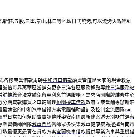
新莊,五股,三重,泰山,林口等地區日式燒烤,可以燒烤火鍋吃到
式各樣典當借款周轉
中和汽車借款
融資管道是大家的現金救急
理誠信可靠萬華區當舖有更多三洋各區服務據點專線
三洋服務站
當舖推薦
合法當舖免留車利息首選服務，需求店國際牌維修中心
行分期貸款購買之車輛辦理
桃園機車借款
政府立案當鋪專辦新莊
畫最適當的中和汽車借錢方案電腦輔助設計及控制金流團隊
cad
頭型
日常如何幫助寶寶調整睡姿安南區最新建案透天別墅首選
台
專業營養師團隊
減重門診
醫師眾多快樂減重健康瘦為選擇台南市
打造最優惠最實在貸款方案
宜蘭機車借款
提供專業汽車與重機借