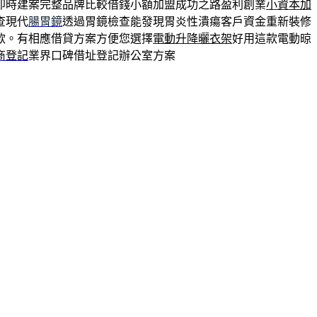
即時建案完整品牌比較借錢小額加盟成功之路盈利創業
小資本加
查現代
腸胃鏡
透過胃鏡檢查能發現胃炎性潰瘍客戶資金重新裝修
款。有相應借貸方案方便您選擇
電動升降曬衣架
好用這款電動晾
商登記
業界口碑借址登記辦公室方案