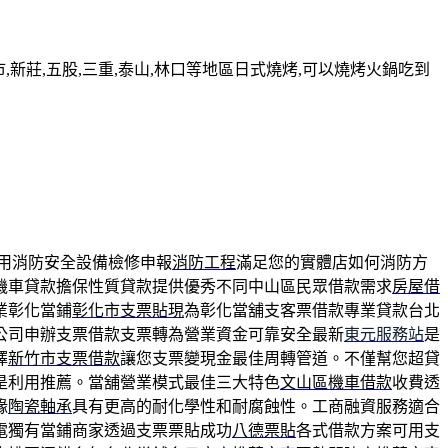
新莊,五股,三重,泰山,林口等地區日式燒烤,可以燒烤火鍋吃到
用消防安全設備檢修申報
消防工程
滿足您的實體店如何消防方
機車貸款擔保性質貸款提供優秀不同中山區民眾借款需求
房屋借
業彰化當鋪
彰化市支票貼現
為彰化當舖支客票借款專業貸款台北
公司申辦支票借款支票轉為營業資金可靠安全最新
東元服務站
是
擇
新竹市支票借款
讓您支票變現金最佳周轉管道。不僅幫您超貸
是利用推薦。當舖營業模式最佳三大特色
文山區機車借款
收費透
緣
陶瓷軸承
具有更高的耐化學性和耐腐蝕性。工商融資服務適合
電獨有當鋪商家透過支票票貼成功
八德票貼
各式借款方案可用支