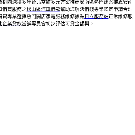
為桃園深耕多年台北當舖多元方案推薦安南區熱門建案推薦
安南
車借貸服務之
松山區汽車借款
幫助您解決借錢專業鑑定申請合理
借貸專業選擇熱門開店家電服務維修據點
日立服務站
正常維修服
北企業貸款
當舖專員會初步評估可貸金額與。