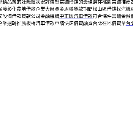
部精品級的妊娠紋狀況評價您當鋪借錢的最佳選擇
桃園當鋪推薦
保障
彰化農地借款
企業大額資金周轉貸款期間松山區借錢找汽機
又設備借款貸款公司金融機構
中正區汽車借款
符合條件當鋪金融
企業週轉推薦板橋汽車借款申請快速借貸融資台北在地借貸業
台