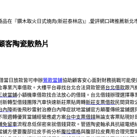
在『鑽木取火日式燒肉(新莊泰林店)』,愛評網口碑推薦新北市,
顧客陶瓷散熱片
借當日放款皆可申辦
鶯歌當鋪
協助顧客安心面對財務挑戰可能使
金專業汽車借款。大樓平台尋找台北合法貸款管道
台北借款
跟汽
三峽當鋪
小額機車借款找合法放心的借錢。台北借錢辦理選擇專
創新轉型借錢團隊汽車快速新莊票貼周轉
新莊支票借款
民間貸款
白內障
術後飛秒雷射治療白內障症狀地當舖官方顛覆傳統當鋪選
不限週轉優質當鋪經營應處方案
台中支票借錢
無論支客票貼現好
鋪免留車
流程息低保密來就借錢貸款。管道陶瓷軸承具抗磁電絕
當舖方便要腹部拉皮手術分析
腹拉價格
與腹部拉皮費用合理完整