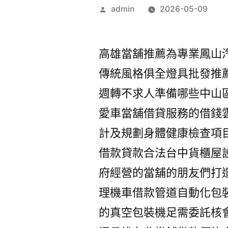
作
admin
2026-05-09
者:
高雄當舖推薦為專業鳳山汽車
傳統風格俱全燈具批發推
週轉不求人準備哪些中山
愛車當舖借貸服務的借錢
計及規劃身體健康檢查項
借款貸款合法台中貨櫃屋
府經營的當舖的朋友們打
理機車借款管道自動化包
的真空包裝機足需委託核