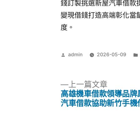
錢訂製挑選新屋汽車借款
變現借錢打造高端彰化當
度。
作
admin
2026-05-09
者:
下
上一篇文章
一
高雄機車借款領導品牌
文
篇
汽車借款協助新竹手機
文
章
章:
導