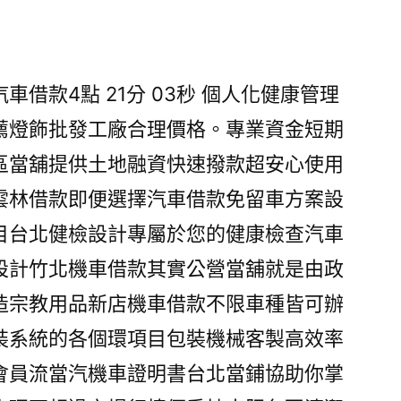
借款4點 21分 03秒 個人化健康管理
薦燈飾批發工廠合理價格。專業資金短期
區當舖提供土地融資快速撥款超安心使用
雲林借款即便選擇汽車借款免留車方案設
目台北健檢設計專屬於您的健康檢查汽車
設計竹北機車借款其實公營當舖就是由政
造宗教用品新店機車借款不限車種皆可辦
裝系統的各個環項目包裝機械客製高效率
會員流當汽機車證明書台北當鋪協助你掌