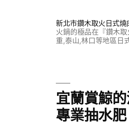
跳
至
新北市鑽木取火日式燒
主
火鍋的極品在『鑽木取火
要
重,泰山,林口等地區日
內
容
宜蘭賞鯨的
專業抽水肥