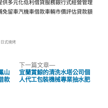
提供多元化低利借貸服務銀行式經營管理
舖免留車汽機車借款車輛市價評估貸款額
分
日式燒烤
類:
下
下一篇文章
一
鳳山
宜蘭賞鯨的清洗水塔公司個
篇
借款
人代工包裝機械專業抽水肥
文
章: