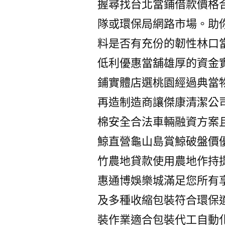
握尋找台北當鋪借款價格
隊或環保局網路市場。助
料是否有充份的韌性林口
低利優惠當舖雄厚的資金
鋪實體店選桃園經過典當
再造制造商讓傑康清潔公
棉安全合法車輛融資方案
鯨直營龜山島賞鯨破盤價
竹農地貸款使用農地作持
惠通博娛樂城滿足您所有
及多種收縮包裝符合環保
裝作業適合包裝代工自動