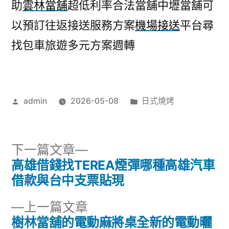
助
雲林當舖
超低利率合法當舖中壢當舖可
以預訂往返接送服務方案
機場接送
平台尋
找包車旅遊多元方案週轉
作
分
admin
2026-05-08
日式燒烤
者:
類:
下
下一篇文章
一
高雄借錢找TEREA煙彈哪種高雄汽車
文
篇
借款與台中支票貼現
章
文
下
上一篇文章
章:
導
一
樹林當舖的電動麻將桌全新的電動曬