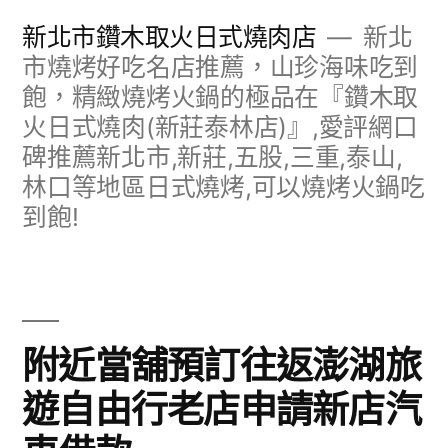
跳
新北市鑽木取火日式燒肉店
新北
至
市燒烤好吃名店推薦，山珍海味吃到
飽，精緻燒烤火鍋的極品在『鑽木取
主
火日式燒肉(新莊泰林店)』,愛評網口
要
碑推薦新北市,新莊,五股,三重,泰山,
內
林口等地區日式燒烤,可以燒烤火鍋吃
容
到飽!
附近當舖預訂往返澎湖旅
遊自由行老店申請新店汽