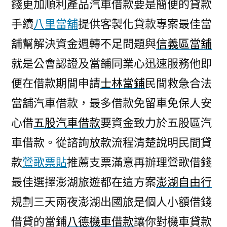
錢更加順利產品汽車借款要是簡便的貸款
手續
八里當舖
提供客製化貸款專案最佳當
舖幫解決資金週轉不足問題與
信義區當舖
就是公會認證及當鋪同業心迅速服務他即
便在借款期間申請
士林當鋪
民間救急合法
當舖汽車借款，最多借款免留車免保人安
心借
五股汽車借款
要資金致力於五股區汽
車借款。從諮詢放款流程清楚說明民間貸
款
鶯歌票貼
推薦支票滿意再辦理鶯歌借錢
最佳選擇澎湖旅遊都在這方案
澎湖自由行
規劃三天兩夜澎湖出國旅是個人小額借錢
借貸的當鋪
八德機車借款
讓你對機車貸款