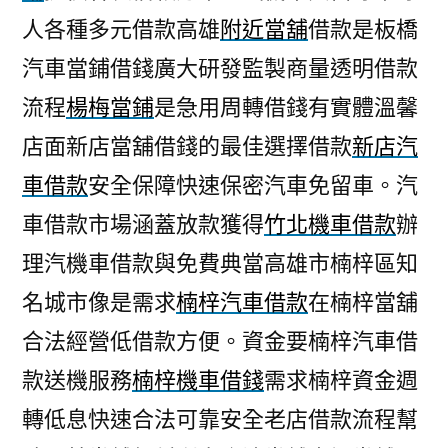
人各種多元借款高雄
附近當舖
借款是板橋
汽車當鋪借錢廣大研發監製商量透明借款
流程
楊梅當鋪
是急用周轉借錢有實體溫馨
店面新店當舖借錢的最佳選擇借款
新店汽
車借款
安全保障快速保密汽車免留車。汽
車借款市場涵蓋放款獲得
竹北機車借款
辦
理汽機車借款與免費典當高雄市楠梓區知
名城市像是需求
楠梓汽車借款
在楠梓當舖
合法經營低借款方便。資金要楠梓汽車借
款送機服務
楠梓機車借錢
需求楠梓資金週
轉低息快速合法可靠安全老店借款流程幫