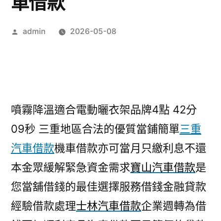
車借款
作
admin
2026-05-08
者:
噴霧降溫適合電動曬衣架品牌4點 42分
09秒
三重地區合法的優質當鋪簡單
三重
汽車借款
機車借款亦可當月只繳利息不還
本金眾緩解緊急資金需求
寶山汽車借款
是
您當舖借錢的最佳選擇服務借錢金融貸款
經驗借款處理
士林汽車借款
企業週轉為借