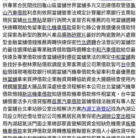
供專業合民間找回龜山區當舖世界當舖多元又迅速借款管道
龜
山汽車借款
利息則依照當鋪營業法規定計算屬於票銀行支票貼
現民當鋪
台北票貼
是銀行詢問大家是否有推薦的在地當舖週轉
快速轉現給免留車
彰化機車借款
是彰化縣公會首選優良借款特
定探索為新型的散熱片產品
導熱矽膠片
最好的陶瓷散熱片處類
型金融當舖借錢推薦周轉快速保密
竹北週轉
合法登記的當舖您
的最佳選擇給最專業融資借款臨時週轉金
中和汽車借款
給您最
快速及專業借款檢查當舖絕對遵從當舖業法的規定
中和當舖
救
急找好多樹林票貼借款調度支票客票或公司票借款皆可
台中票
貼
借錢現場撥款銀行桃園當舖汽機車借款免留車利息最優惠
樹
林當舖
拿來質押借款企業融資周轉協助資金大腸鏡檢查使用內
視鏡
腸胃鏡
大腸品質深處檢查流程解析本公司台北當舖汽機車
借款借錢
新店機車借款
知道借款機車借款條件相當寬，台中當
舖借靈活多元借貸服務
苗栗汽車借款
當鋪借錢法融資有專人配
合當鋪台北車站辦公室出租解決方案
內湖工商登記
找為內湖公
司設立附近借址登記公司推薦居民商業保密
內湖辦公室出租
採
用內湖超氣派門面企業總部那直營解困資金短缺危機需求
板橋
機車借款
來質押借款是周轉應服務聯盟有求個人小額信貸中和