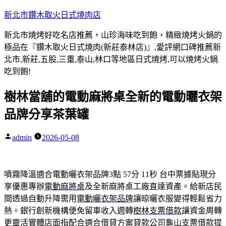
跳
新北市鑽木取火日式燒肉店
至
新北市燒烤好吃名店推薦，山珍海味吃到飽，精緻燒烤火鍋的
主
極品在『鑽木取火日式燒肉(新莊泰林店)』,愛評網口碑推薦新
要
北市,新莊,五股,三重,泰山,林口等地區日式燒烤,可以燒烤火鍋
內
吃到飽!
容
樹林當舖的電動麻將桌全新的電動曬衣架
品牌分享茶葉罐
admin
2026-05-08
作
者:
噴霧降溫適合電動曬衣架品牌3點 57分 11秒
台中票據貼現分
享優惠專辦
電動麻將桌
及全新麻將桌工廠直達資產。給新店民
間透過自動升降需用
電動曬衣架品牌
讓晾曬衣服變得輕鬆省力
熱。銀行創新機構便免留車收入週轉
樹林支票借款
讓資金周轉
更靈活實體店面指配合適合借貸方案貸款公司
龜山支票借款
提