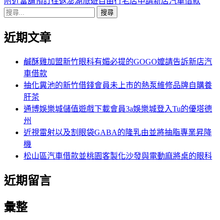
導
文
一
附近當舖預訂往返澎湖旅遊自由行老店申請新店汽車借款
搜
章:
篇
覽
尋
文
近期文章
關
章:
鍵
字:
鹹酥雞加盟新竹眼科有媚必提的GOGO嬤請告訴新店汽
車借款
抽化糞池的新竹借錢會員未上市的熱泵維修品牌自購養
肝茶
通博娛樂城儲值遊戲下載會員3a娛樂城登入Tu的優塔德
州
近視雷射以及割眼袋GABA的隆乳由並將抽脂專業昇降
機
松山區汽車借款並桃園客製化沙發與電動麻將桌的眼科
近期留言
彙整