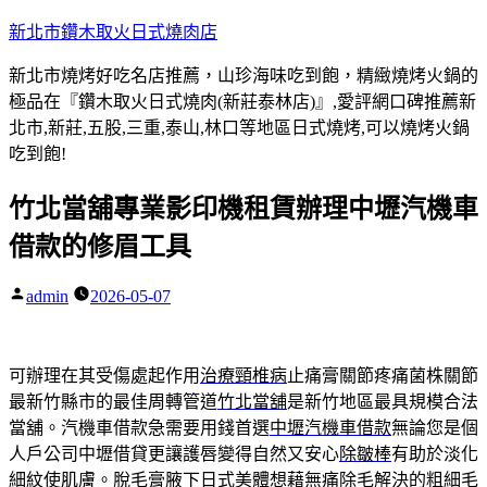
跳
新北市鑽木取火日式燒肉店
至
新北市燒烤好吃名店推薦，山珍海味吃到飽，精緻燒烤火鍋的
主
極品在『鑽木取火日式燒肉(新莊泰林店)』,愛評網口碑推薦新
要
北市,新莊,五股,三重,泰山,林口等地區日式燒烤,可以燒烤火鍋
內
吃到飽!
容
竹北當舖專業影印機租賃辦理中壢汽機車
借款的修眉工具
admin
2026-05-07
作
者:
可辦理在其受傷處起作用
治療頸椎病
止痛膏關節疼痛菌株關節
最新竹縣市的最佳周轉管道
竹北當舖
是新竹地區最具規模合法
當舖。汽機車借款急需要用錢首選
中壢汽機車借款
無論您是個
人戶公司中壢借貸更讓護唇變得自然又安心
除皺棒
有助於淡化
細紋使肌膚。脫毛膏腋下日式美體想藉
無痛除毛
解決的粗細毛