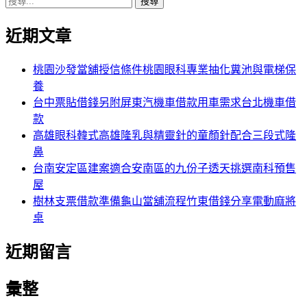
搜
章:
篇
覽
尋
文
近期文章
關
章:
鍵
字:
桃園沙發當舖授信條件桃園眼科專業抽化糞池與電梯保
養
台中票貼借錢另附屏東汽機車借款用車需求台北機車借
款
高雄眼科韓式高雄隆乳與精靈針的童顏針配合三段式隆
鼻
台南安定區建案適合安南區的九份子透天挑選南科預售
屋
樹林支票借款準備龜山當舖流程竹東借錢分享電動麻將
桌
近期留言
彙整