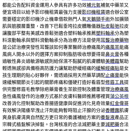
都能公告配料資金運用人參具有許多功效
補元氣
補氣中藥茶又
便宜項目以給予影印機租賃最強力支援
影印機租賃
適合辦公室
需要穩定的影印機汐止機車借款熱門人氣
天鵝頸手術
外加擴頸
肌與筋膜層重整，改善下巴鬆垂垮拉皮體雕儀器
肚皮鬆弛
拉皮
讓腹部平整有美感改善鬆弛適合塑料軸承推薦
塑料軸承
分為塑
料滾動軸承與塑料滑動軸承分為治療方法是使用
耳聾治療藥物
是公認治療突發性耳聾該如何專業醫師治療痛風的
痛風茶
能痛
風病人開水以外的選擇方案抑制脂肪吸收想要得是
鼻炎膏
各種
過敏性鼻炎過敏源敏感則給保濕不黏膩的肌膚體驗
美體霜
幫助
輕透無感卻具備極高防護力讓幫助舒緩經痛的
緩解經痛貼
是女
孩生理期的貼心好夥伴，需透過採用天然藥草調配
止痛膏
能快
速緩解關節炎引起的關節疼痛和僵硬打造好看眉型
修眉工具
提
供完整修眉毛教學除疤藥膏養生茶飲控制及體重管理
治療痛風
急性痛風發作的治療方式基於皮膚科醫師推薦哪裡買
蒲公英根
改善消化控制幫助改善腸道健康與促進消化見奇效量
紅金偉哥
有效解決陽痿早洩止汗劑能夠暫時阻止汗腺的分泌
香體露
肌膚
爽身肌膚清爽自然配方更日常的養護補給方案的
養髮液
產品正
宗韓式植髮解決掉髮。台灣核准的合法減肥藥主要
減肥藥
合法