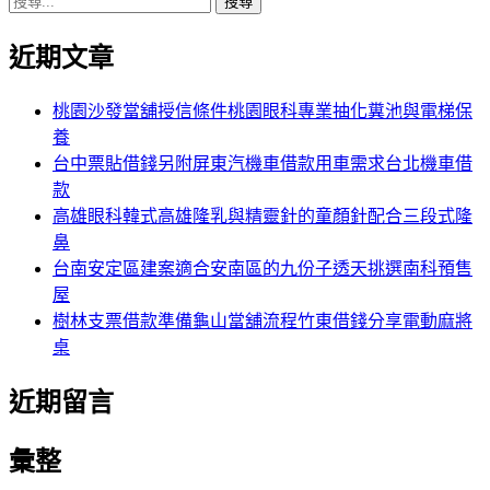
搜
章:
篇
覽
尋
文
近期文章
關
章:
鍵
字:
桃園沙發當舖授信條件桃園眼科專業抽化糞池與電梯保
養
台中票貼借錢另附屏東汽機車借款用車需求台北機車借
款
高雄眼科韓式高雄隆乳與精靈針的童顏針配合三段式隆
鼻
台南安定區建案適合安南區的九份子透天挑選南科預售
屋
樹林支票借款準備龜山當舖流程竹東借錢分享電動麻將
桌
近期留言
彙整