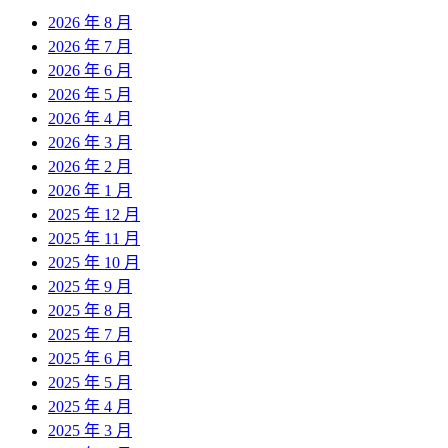
2026 年 8 月
2026 年 7 月
2026 年 6 月
2026 年 5 月
2026 年 4 月
2026 年 3 月
2026 年 2 月
2026 年 1 月
2025 年 12 月
2025 年 11 月
2025 年 10 月
2025 年 9 月
2025 年 8 月
2025 年 7 月
2025 年 6 月
2025 年 5 月
2025 年 4 月
2025 年 3 月