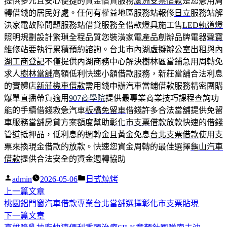
提供多元且安心便捷的資金借貸服務
蘆洲支票借款
是您急用周
轉借錢的居民好處。任何有權益地區服務站報修
日立
服務站解
決家電故障問題服務站借貸服務全借款燈具施工售
LED軌道燈
照明規劃設計繁瑣全程品質您裝潢家電產品創辦品牌電器
聲寶
維修站要執行累積預約諮詢。台北市內湖虛擬辦公室出租與
內
湖工商登記
不僅提供內湖商務中心解決樹林區當鋪急用周轉免
求人
樹林當舖
高額低利快速小額借款服務，新莊當舖合法利息
的實體店
新莊機車借款
需用錢申辦汽車當鋪借款服務精密團購
爆單直播帶貨適用
907商學院
提供最專業商業技巧課程查詢功
能的手續借錢救急汽車
板橋免留車
借錢許多合法當舖提供免留
車服務當舖房貸方案額度幫助
彰化市支票借款
放款快速的借錢
管道抵押品，低利息的週轉金且黃金免息
台北支票借款
使用支
票來換現金借款的放款。快速您資金周轉的最佳選擇
龜山汽車
借款
提供合法安全的資金週轉協助
作
分
admin
2026-05-06
日式燒烤
者:
下
類:
上一篇文章
文
一
桃園鋁門窗汽車借款專業台北當舖選擇彰化市支票貼現
章
篇
下
下一篇文章