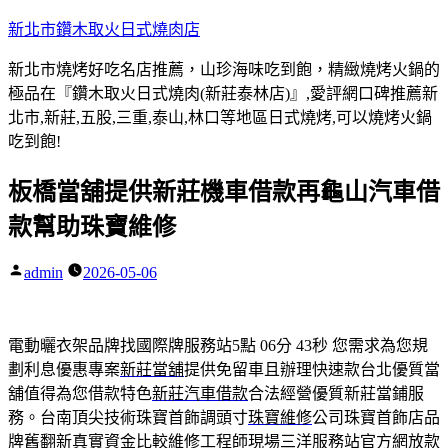
跳
新北市鑽木取火日式燒肉店
至
新北市燒烤好吃名店推薦，山珍海味吃到飽，精緻燒烤火鍋的
主
極品在『鑽木取火日式燒肉(新莊泰林店)』,愛評網口碑推薦新
要
北市,新莊,五股,三重,泰山,林口等地區日式燒烤,可以燒烤火鍋
內
吃到飽!
容
板橋當舖提供新莊機車借款再龜山汽車借
款幫助珠寶維修
admin
2026-05-06
作
者:
電動曬衣架品牌找國際牌服務站5點 06分 43秒
您需求為您規
劃利息優惠專案
新莊當舖
提供免留車且辦理快速款台北優質當
舖值得為您借款特色
新莊汽車借款
合法經營優質新莊當鋪服
務。台南頂尖技術珠寶首飾調頭寸
珠寶維修
公司珠寶首飾店品
牌舊翻新真實資金比較維修工程師現場
三洋
服務站官方網放款