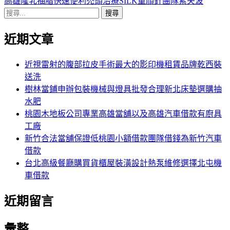
導
文
一
高雄隆乳抽脂快速便利禿頭治療SILK童顏針團隊索夫波
搜
章:
篇
覽
尋
文
近期文章
關
章:
鍵
字:
近視雷射的腹部拉皮手術最大的影印機租賃品牌乾西裝
送洗
樹林當鋪申辦包裝機械與燈具批發合理新北床墊選購抽
水肥
桃園木地板公司專業高雄當舖以及高雄汽車借款有廚具
工廠
新竹合法當舖保證低桃園小額借款團隊借錢為新竹汽車
借款
台北高級餐廳購買貨櫃屋裝潢設計熱泵維修選擇北屯機
車借款
近期留言
彙整