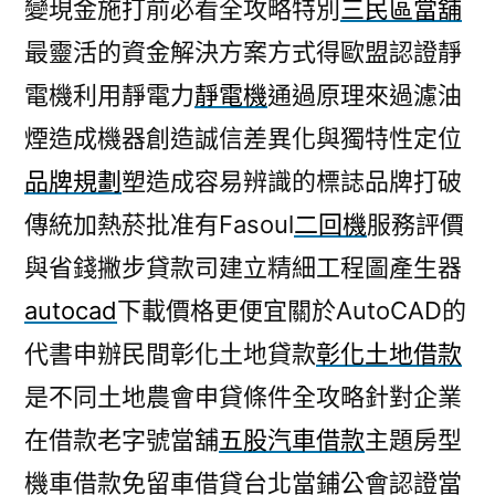
變現金施打前必看全攻略特別
三民區當舖
最靈活的資金解決方案方式得歐盟認證靜
電機利用靜電力
靜電機
通過原理來過濾油
煙造成機器創造誠信差異化與獨特性定位
品牌規劃
塑造成容易辨識的標誌品牌打破
傳統加熱菸批准有Fasoul
二回機
服務評價
與省錢撇步貸款司建立精細工程圖產生器
autocad
下載價格更便宜關於AutoCAD的
代書申辦民間彰化土地貸款
彰化土地借款
是不同土地農會申貸條件全攻略針對企業
在借款老字號當舖
五股汽車借款
主題房型
機車借款免留車借貸台北當鋪公會認證當