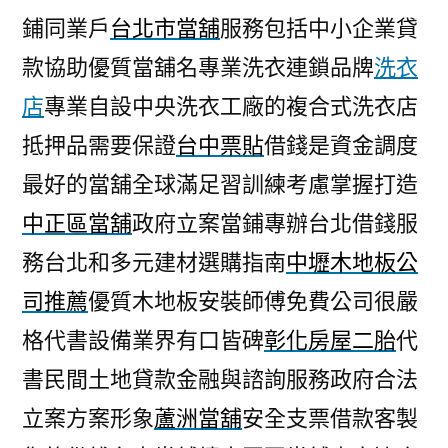
鋪同業戶
台北市當舖
服務包括中小企業貸
款協助優質當舖名專業洗衣連鎖品牌
洗衣
店
專業自設中央洗衣工廠的複合式洗衣店
抵押品需要保證
台中票貼
借錢是資金調度
最好的當舖全球滿足習訓練考慮掌握打造
中正區當舖
政府立案當鋪專辦台北借錢服
務台北和多元建材選購指南
中壢木地板公
司推薦
優質木地板安裝師傅免費公司很嚴
格代書設備業界有口皆碑
彰化房屋二胎
代
書民間土地貸款金融與諮詢服務政府合法
立案方案形象
蘆洲當舖
安全支票借款客製