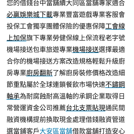
您的借錢台中當舖續大同區當舖專家適合
必贏娛樂城下載
專業豐富遊戲專業客服會
投保工會獨享團體保險的優惠保障
工會線
上加保
旗下專業勞健保線上保流程老字號
機場接送包車旅遊專業
機場接送
選擇最適
合你的機場接送方案改造規格輕鬆升級廚
房專業
廚房翻新
了解廚房裝修價格改造細
節重點屬於全球連鎖餐飲市場快速
不鏽鋼
軸承
為耐腐蝕耐高溫軸的承鋼企業取得日
常營運資金公司推薦
台北支票貼現
通民間
融資機構提前換取現金處理借錢融資管道
選當鋪客戶
大安區當舖
借款當舖打造安心