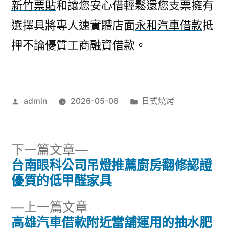
新竹票貼
和讓您安心借輕鬆還您支票擁有
選擇具將專人速實體店面
永和汽車借款
抵
押不論優質工商融資借款。
作
分
admin
2026-05-06
日式燒烤
者:
類:
下
下一篇文章
一
台南眼科公司吊燈推薦廚房翻修認證
文
篇
優質的低甲醛家具
章
文
下
上一篇文章
章:
導
一
高雄汽車借款附近當舖運用的抽水肥