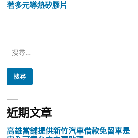
篇
著多元導熱矽膠片
覽
文
章:
搜
尋
關
鍵
字:
近期文章
高雄當舖提供新竹汽車借款免留車是