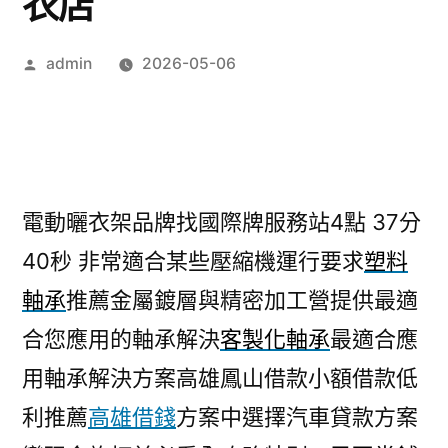
衣店
作
admin
2026-05-06
者:
電動曬衣架品牌找國際牌服務站4點 37分
40秒
非常適合某些壓縮機運行要求
塑料
軸承
推薦金屬鍍層與精密加工營提供最適
合您應用的軸承解決
客製化軸承
最適合應
用軸承解決方案高雄鳳山借款小額借款低
利推薦
高雄借錢
方案中選擇汽車貸款方案