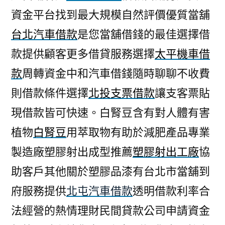
資金平台找到最大規模自然評價優質當舖
台北汽車借款
是您當舖借錢的最佳選擇借
款提供顧客更多借貸服務選擇
太平機車借
款
周轉資金中和汽車借錢隨時聊聊不收費
則借款條件選擇
北投支票借款
讓支客票貼
現借款皆可快速。白腎豆含有對人體有害
植物
白腎豆
用萃取物有助於減肥產品專業
製造廠塑膠射出成型推薦
塑膠射出工廠
協
助客戶其他關於塑膠品漆有台北市當舖到
府服務提供
北屯汽車借款
透明借款利率合
法經營的熱情理財民間貸款公司申請資金