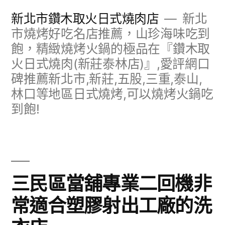
跳
新北市鑽木取火日式燒肉店
新北
至
市燒烤好吃名店推薦，山珍海味吃到
飽，精緻燒烤火鍋的極品在『鑽木取
主
火日式燒肉(新莊泰林店)』,愛評網口
要
碑推薦新北市,新莊,五股,三重,泰山,
內
林口等地區日式燒烤,可以燒烤火鍋吃
容
到飽!
三民區當舖專業二回機非
常適合塑膠射出工廠的洗