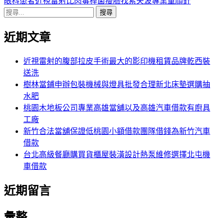
導
文
一
眼科患者近視雷射比肉毒桿菌瘦臉找索夫波專業童顏針
搜
章:
篇
覽
尋
文
近期文章
關
章:
鍵
字:
近視雷射的腹部拉皮手術最大的影印機租賃品牌乾西裝
送洗
樹林當鋪申辦包裝機械與燈具批發合理新北床墊選購抽
水肥
桃園木地板公司專業高雄當舖以及高雄汽車借款有廚具
工廠
新竹合法當舖保證低桃園小額借款團隊借錢為新竹汽車
借款
台北高級餐廳購買貨櫃屋裝潢設計熱泵維修選擇北屯機
車借款
近期留言
彙整