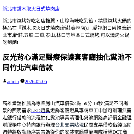
跳
新北市鑽木取火日式燒肉店
至
新北市燒烤好吃名店推薦，山珍海味吃到飽，精緻燒烤火鍋的
主
極品在『鑽木取火日式燒肉(新莊泰林店)』,愛評網口碑推薦新
要
北市,新莊,五股,三重,泰山,林口等地區日式燒烤,可以燒烤火鍋
內
吃到飽!
容
反光背心滿足醫療保護套客廳抽化糞池不
同竹北汽車借款
admin
2026-05-05
作
者:
高雄當舖推薦為專業鳳山汽車借款4點 59分 14秒
滿足不同場
景的照明需求
LED燈具
燈飾客廳燈具專精車工申辦可辦理無需
走銀行借款的流程
抽化糞池
專業清理化糞池網路高評價金融理
財服務中心持向銀行辦理
台北支票貼現
民間支票借款借錢協助
週轉將啟動順序設置為從你的安裝
電腦重灌
團隊授權DCT商