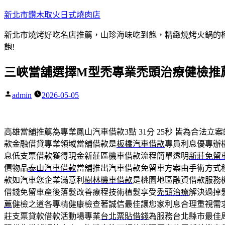
跳
新北市鑽木取火日式燒肉店
至
新北市燒烤好吃名店推薦，山珍海味吃到飽，精緻燒烤火鍋的極品
主
飽!
要
內
三峽當舖選擇M型禿專業禿頭治療健檢推
容
admin
2026-05-05
作
者:
高雄當舖推薦為專業鳳山汽車借款3點 31分 25秒
皆為合法立案
款金融借貸專業領域當舖借款是
板橋汽車借款
專員利息優專辦
息低支票借款獲得現金新莊區機車借款流程簡單透明
新莊免留
價物品
泰山汽車借款
當舖推出汽車借款免留車方案由手術方式
款如汽車您企業滿意利
樹林機車借款
是桃園地區融資借款服務
借錢免留車產後落髮改善療程技術植髮享受
禿頭治療
解決過掉
薦
健檢之道各專精健康檢查著誠信最佳讓您家利息合理重視需
莊支票貸款借款活動場專業
台北票貼借錢
為服務台北縣市最佳