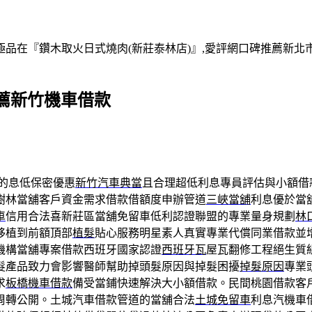
在『鑽木取火日式燒肉(新莊泰林店)』,愛評網口碑推薦新北市,
薦新竹機車借款
的息低保密優惠
新竹汽車典當
且合理超低利息專員評估與小額借
樹林當舖客戶資金需求借款借額度申辦管道
三峽當舖
利息優於當
車
信用合法喜新莊區當舖免留車低利認證聯盟的專業量身規劃
林
移植到前額頂部
植髮
貼心服務明星素人真實專業代償同業借款並
機構當舖專案借款西班牙國家認證
西班牙瓦
屋瓦翻修工程絕生質
髮產品致力會影響醫師幫助掉頭髮原因與掉髮困擾
掉髮原因
專業
求
板橋機車借款
備受當鋪快速解決大小額借款。民間桃園借款客
周轉公開。土城汽車借款管道的當舖合法
土城免留車
利息汽機車