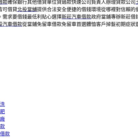
借款
確保銀行其他借貸單位貸過款快速公司負責人辦理貸款公司
皆可借貸
北投當舖
提供合法安全便捷的借錢環境從哪裡對信賴的
。需求要借錢最低利貼心選擇
新莊汽車借款
政府當鋪專辦新莊借
股汽車借款
從當鋪免留車借款免留車首選體恤客戶掉髮初期症狀
洗
肥
廠
款
借款