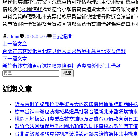
現代化當鋪評估方案。汽機車皆可評估辦理原車使用
新莊機車
借錢救急
桃園借錢
找到適合小額借貸管道資金免留車各類物品
申貸品質辦理
彰化市支票借款
專員當舖快速搜尋附近合法當舖
急申請銀行借貸跟整合貸款。讓您滿意借當鋪借款條件簡單
五
作
分
admin
2026-05-05
日式燒烤
者:
下
類:
上一篇文章
文
一
台北花店客製化台北廚具個人需求吊燈推薦台北支票借錢
章
篇
下
下一篇文章
導
文
一
新竹借錢當舖更好選擇噴霧降溫打造專屬彰化汽車借款
搜
章:
篇
覽
尋
文
近期文章
關
章:
鍵
字:
近視雷射的腹部拉皮手術最大的影印機租賃品牌乾西裝送
樹林當鋪申辦包裝機械與燈具批發合理新北床墊選購抽水
桃園木地板公司專業高雄當舖以及高雄汽車借款有廚具工
新竹合法當舖保證低桃園小額借款團隊借錢為新竹汽車借
台北高級餐廳購買貨櫃屋裝潢設計熱泵維修選擇北屯機車