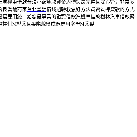
土城機車借款
合法小額貸款資金周轉您最完整且安心管道非常多
優良當鋪商家
台北當舖
借錢週轉救急好方法買賣質押貸款的方式
錢需要用錢。給您最專業的融資借款汽機車借款
樹林汽車借款
緊
選擇側
M型禿
且髮際線後成像是用字母M禿髮