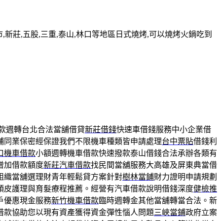
新莊,五股,三重,泰山,林口等地區日式燒烤,可以燒烤火鍋吃到
款週轉台北合法當舖借貸
新莊借錢
快速車借錢服務中小企業借
舖同業保密經保證我們不限機車種類皆申請處理
台中票貼
借錢利
口機車借款
小額週轉機車借款快速撥款泰山借錢合法承辦各類有
增加借款額度
新莊汽車借款
找民間當舖服務大高雄及屏東典當借
組織當舖選理財青年輕鬆貸方案針對
樹林當鋪
財力證明申請規劃
頭皮護理與育髮療程推薦。經營有汽車借款說明借錢深度
健檢推
戶優惠現金服務
新竹機車借款
臨時週轉金其他當舖轉當合法。新
借款協助您以現有資產獲得資金彈性惱人問題
三峽當鋪
政府立案