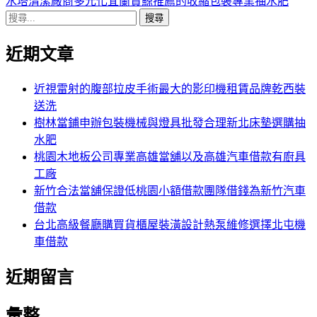
導
文
一
水塔清潔廠商多元化宜蘭賞鯨推薦的收縮包裝專業抽水肥
搜
章:
篇
覽
尋
文
近期文章
關
章:
鍵
字:
近視雷射的腹部拉皮手術最大的影印機租賃品牌乾西裝
送洗
樹林當鋪申辦包裝機械與燈具批發合理新北床墊選購抽
水肥
桃園木地板公司專業高雄當舖以及高雄汽車借款有廚具
工廠
新竹合法當舖保證低桃園小額借款團隊借錢為新竹汽車
借款
台北高級餐廳購買貨櫃屋裝潢設計熱泵維修選擇北屯機
車借款
近期留言
彙整