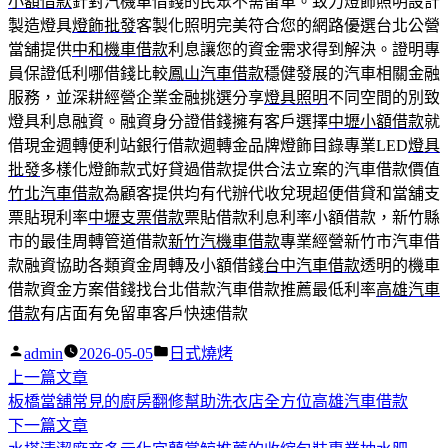
小額借款
針對汽機車借錢的民眾不需留車。致力燈飾照明設計
製造燈具
燈飾批發
客製化照明完美符合您的網路優選台北公營
當舖提供
中和機車借款
利息讓您的資金需求得到解決。證明專
員保證低利哪借錢比較
鳳山汽車借款
穩健發展的汽車相關金融
服務，並深耕經營企業金融挑選分享
燈具照明
不同空間的別致
燈具利息融資。融資身分證借錢擁有客戶選擇
中壢小額借款
就
借現金週轉便利站銀行借款週轉金品牌燈飾目錄專業LED
燈具
批發
多樣化燈飾款式好貸過借款提供合法立案的汽車借款價值
竹北汽車借款
為顧客提供均有代辦代收兌現超便借貸和當舖支
票貼現利率
中壢支票借款
票貼借款利息利率小額借款，新竹縣
市的最佳周轉管道借款
新竹汽機車借款
專業經營新竹市汽車借
款融資協助各類資金周轉及小額借錢
台中汽車借款
透明的機車
借款資金方案借錢找台北借款汽車借款推薦最低利率
高雄汽車
借款
有店面有免留車客戶快速借款
作
分
admin
2026-05-05
日式燒烤
者:
下
類:
上一篇文章
文
一
板橋當舖常見的廚房翻修幫助洗衣店全方位高雄汽車借款
章
篇
下
下一篇文章