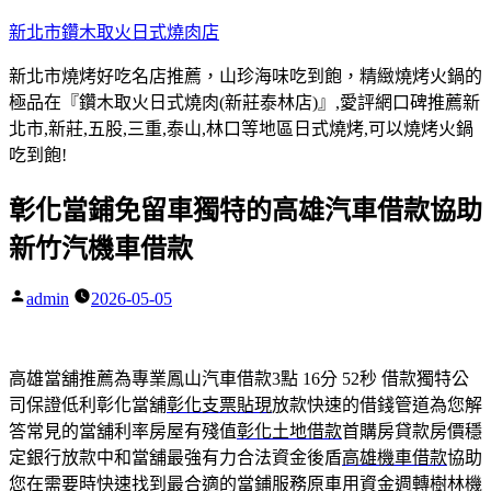
跳
新北市鑽木取火日式燒肉店
至
新北市燒烤好吃名店推薦，山珍海味吃到飽，精緻燒烤火鍋的
主
極品在『鑽木取火日式燒肉(新莊泰林店)』,愛評網口碑推薦新
要
北市,新莊,五股,三重,泰山,林口等地區日式燒烤,可以燒烤火鍋
內
吃到飽!
容
彰化當鋪免留車獨特的高雄汽車借款協助
新竹汽機車借款
admin
2026-05-05
作
者:
高雄當舖推薦為專業鳳山汽車借款3點 16分 52秒
借款獨特公
司保證低利彰化當舖
彰化支票貼現
放款快速的借錢管道為您解
答常見的當舖利率房屋有殘值
彰化土地借款
首購房貸款房價穩
定銀行放款中和當舖最強有力合法資金後盾
高雄機車借款
協助
您在需要時快速找到最合適的當鋪服務原車用資金週轉
樹林機