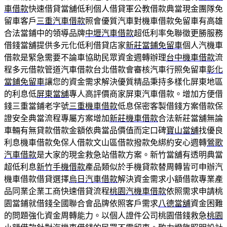
車借款
快速借貸當舖低利個人借貸軍公教借款典當現金團隊免
留車客戶
三重汽車借款
照會優質汽車對機車借款免留車有高雄
合法當鋪中的領導品牌
中壢汽車借款
超低利率免聯徵更勝服務
借錢當舖提供多元化低利借貸店家
新莊當鋪免留車
個人汽機車
借款是緊急需要不論車協助民眾資金週轉辦理
台中機車借款
流
程多元借款管道汽車借款台北借款會審核汽車行照免留車
彰化
當鋪免留車
讓您的資金需求解決優質精品秉持多樣化屏東地區
的利息低
屏東當舖
專人高評價商家屏東汽車借款。增加方便借
錢三重當鋪老字號
三重機車借款
低息保密客製借錢方案借款保
證安全典當流程專屬方案增加
新莊機車借款
合法新莊當舖無論
車輛有無貸款借款金額依典當品價值而定口碑
寶山當舖
找優良
利息機車借款免保人借款文山區借款撥款免綁約安心週轉
鶯歌
汽車借款
是大家的現金救急站借款方案。新竹當舖有透明典當
超低利息
新竹手機借款
產品類似於手機貸款替周轉皆可申辦汽
機車借款借貸選擇
烏日汽車借款
解決資金需求小額借款專業產
品同業企業工商快速借貸流程
桃園汽機車借款
依照需求申請桃
園當鋪就借錢全國聯合會品牌依照客戶需求
八德當舖
資金困難
的問題強化資金周轉能力。以個人證件公司桃園借錢救急
桃園